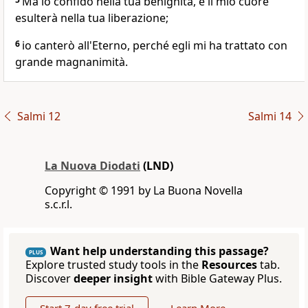
Ma io confido nella tua benignità, e il mio cuore
esulterà nella tua liberazione;
6
io canterò all'Eterno, perché egli mi ha trattato con
grande magnanimità.
Salmi 12
Salmi 14
La Nuova Diodati
(LND)
Copyright © 1991 by La Buona Novella
s.c.r.l.
Want help understanding this passage?
PLUS
Explore trusted study tools in the
Resources
tab.
Discover
deeper insight
with Bible Gateway Plus.