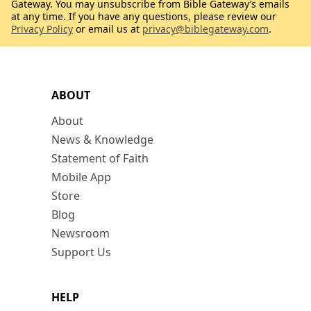
Gateway. You may unsubscribe from Bible Gateway’s emails
at any time. If you have any questions, please review our
Privacy Policy
or email us at
privacy@biblegateway.com
.
ABOUT
About
News & Knowledge
Statement of Faith
Mobile App
Store
Blog
Newsroom
Support Us
HELP