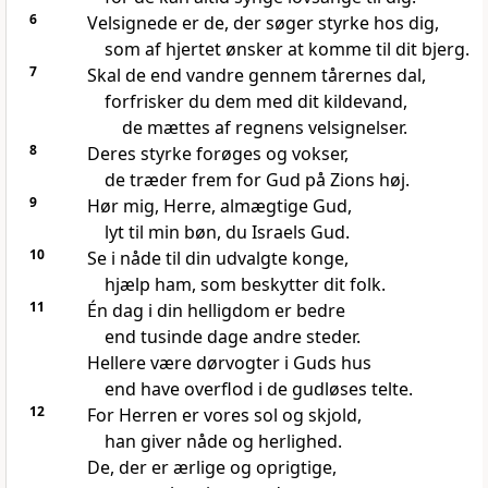
6
Velsignede er de, der søger styrke hos dig,
som af hjertet ønsker at komme til dit bjerg.
7
Skal de end vandre gennem tårernes dal,
forfrisker du dem med dit kildevand,
de mættes af regnens velsignelser.
8
Deres styrke forøges og vokser,
de træder frem for Gud på Zions høj.
9
Hør mig, Herre, almægtige Gud,
lyt til min bøn, du Israels Gud.
10
Se i nåde til din udvalgte konge,
hjælp ham, som beskytter dit folk.
11
Én dag i din helligdom er bedre
end tusinde dage andre steder.
Hellere være dørvogter i Guds hus
end have overflod i de gudløses telte.
12
For Herren er vores sol og skjold,
han giver nåde og herlighed.
De, der er ærlige og oprigtige,