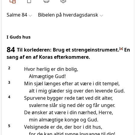
Salme 84
Bibelen på hverdagsdansk
I Guds hus
84
Til korlederen: Brug et strengeinstrument.
[
a
]
En
sang af en af Koras efterkommere.
2
Hvor herlig er din bolig,
Almægtige Gud!
3
Min sjæl længes efter at være i dit tempel,
alt i mig glæder sig over den levende Gud.
4
Spurvene bygger rede tæt ved dit alter,
svalerne slår sig ned dér og får unger.
De ønsker at være i din nærhed, Herre,
min almægtige konge og Gud.
5
Velsignede er de, der bor i dit hus,
for de kan altid synge lovsange til dig!