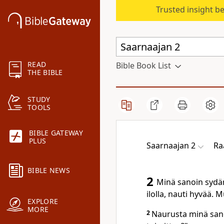
Trusted insight b
READ
Bible Book List
THE BIBLE
STUDY
TOOLS
BIBLE GATEWAY
PLUS
Saarnaajan 2
Ra
BIBLE NEWS
2
Minä sanoin sydäm
ilolla, nauti hyvää. 
EXPLORE
MORE
2
Naurusta minä sanoi