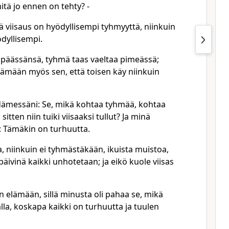
tä jo ennen on tehty? -
tä viisaus on hyödyllisempi tyhmyyttä, niinkuin
dyllisempi.
t päässänsä, tyhmä taas vaeltaa pimeässä;
tämään myös sen, että toisen käy niinkuin
dämessäni: Se, mikä kohtaa tyhmää, kohtaa
itten niin tuiki viisaaksi tullut? Ja minä
 Tämäkin on turhuutta.
sta, niinkuin ei tyhmästäkään, ikuista muistoa,
päivinä kaikki unhotetaan; ja eikö kuole viisas
in elämään, sillä minusta oli pahaa se, mikä
la, koskapa kaikki on turhuutta ja tuulen