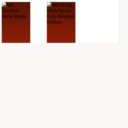
NIV Student Bible
NIV Study Bible
Notes
Notes, Fully
Revised Edition
PLUS
2
entries
PLUS
18
entries