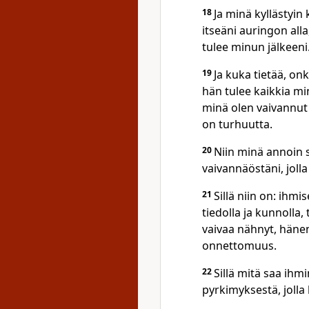
18
Ja minä kyllästyin
itseäni auringon alla
tulee minun jälkeeni
19
Ja kuka tietää, on
hän tulee kaikkia m
minä olen vaivannut i
on turhuutta.
20
Niin minä annoin 
vaivannäöstäni, jolla
21
Sillä niin on: ihmi
tiedolla ja kunnolla, 
vaivaa nähnyt, hänen
onnettomuus.
22
Sillä mitä saa ih
pyrkimyksestä, jolla