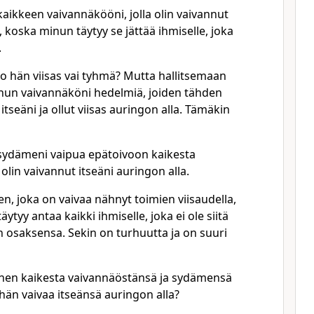
 kaikkeen vaivannäkööni, jolla olin vaivannut
, koska minun täytyy se jättää ihmiselle, joka
.
ko hän viisas vai tyhmä? Mutta hallitsemaan
inun vaivannäköni hedelmiä, joiden tähden
tseäni ja ollut viisas auringon alla. Tämäkin
sydämeni vaipua epätoivoon kaikesta
 olin vaivannut itseäni auringon alla.
sen, joka on vaivaa nähnyt toimien viisaudella,
täytyy antaa kaikki ihmiselle, joka ei ole siitä
 osaksensa. Sekin on turhuutta ja on suuri
minen kaikesta vaivannäöstänsä ja sydämensä
 hän vaivaa itseänsä auringon alla?