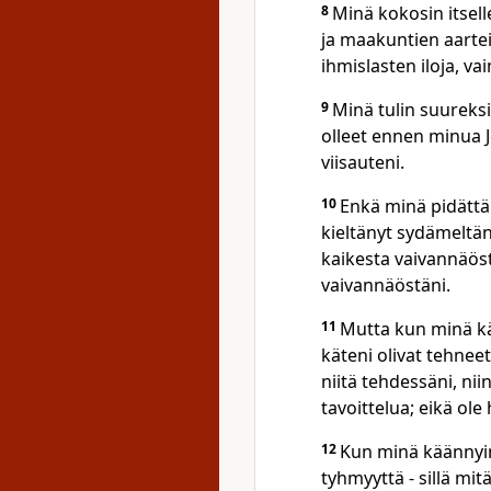
8
Minä kokosin itsell
ja maakuntien aarteita
ihmislasten iloja, va
9
Minä tulin suureksi
olleet ennen minua 
viisauteni.
10
Enkä minä pidättän
kieltänyt sydämeltäni
kaikesta vaivannäöst
vaivannäöstäni.
11
Mutta kun minä kä
käteni olivat tehneet
niitä tehdessäni, nii
tavoittelua; eikä ole
12
Kun minä käännyin
tyhmyyttä - sillä mit