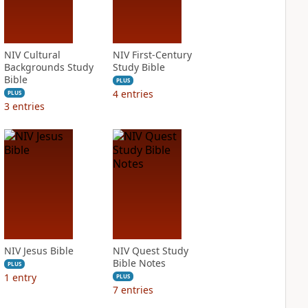
NIV Cultural
NIV First-Century
Backgrounds Study
Study Bible
Bible
PLUS
4
entries
PLUS
3
entries
NIV Jesus Bible
NIV Quest Study
Bible Notes
PLUS
1
entry
PLUS
7
entries