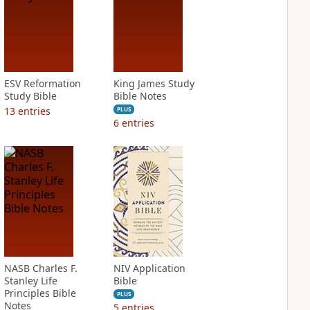
ESV Reformation
King James Study
Study Bible
Bible Notes
13
entries
PLUS
6
entries
NASB Charles F.
NIV Application
Stanley Life
Bible
Principles Bible
PLUS
Notes
5
entries