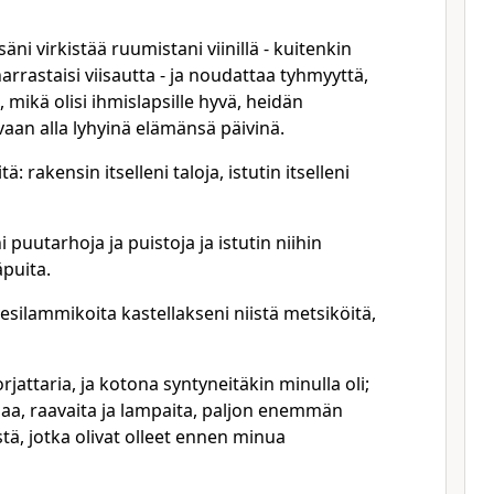
ni virkistää ruumistani viinillä - kuitenkin
arrastaisi viisautta - ja noudattaa tyhmyyttä,
 mikä olisi ihmislapsille hyvä, heidän
vaan alla lyhyinä elämänsä päivinä.
ä: rakensin itselleni taloja, istutin itselleni
ni puutarhoja ja puistoja ja istutin niihin
puita.
 vesilammikoita kastellakseni niistä metsiköitä,
orjattaria, ja kotona syntyneitäkin minulla oli;
jaa, raavaita ja lampaita, paljon enemmän
stä, jotka olivat olleet ennen minua