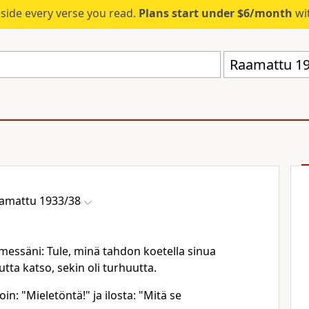
eside every verse you read.
Plans start under $6/month
wit
Raamattu 19
amattu 1933/38
essäni: Tule, minä tahdon koetella sinua
Mutta katso, sekin oli turhuutta.
n: "Mieletöntä!" ja ilosta: "Mitä se