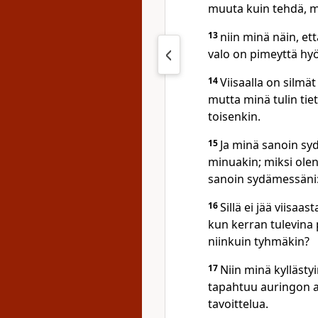
muuta kuin tehdä, mi
13
niin minä näin, et
valo on pimeyttä hyö
14
Viisaalla on silmä
mutta minä tulin tie
toisenkin.
15
Ja minä sanoin sy
minuakin; miksi olen s
sanoin sydämessäni:
16
Sillä ei jää viisaa
kun kerran tulevina 
niinkuin tyhmäkin?
17
Niin minä kyllästy
tapahtuu auringon al
tavoittelua.