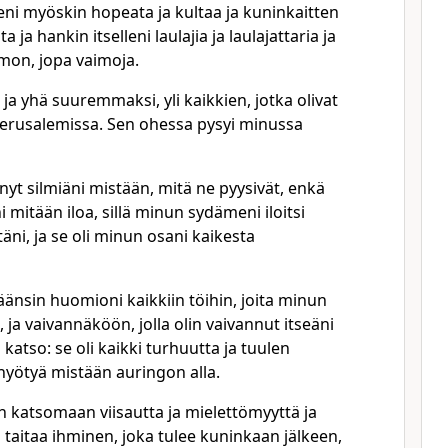
eni myöskin hopeata ja kultaa ja kuninkaitten
 ja hankin itselleni laulajia ja laulajattaria ja
imon, jopa vaimoja.
 ja yhä suuremmaksi, yli kaikkien, jotka olivat
Jerusalemissa. Sen ohessa pysyi minussa
yt silmiäni mistään, mitä ne pyysivät, enkä
 mitään iloa, sillä minun sydämeni iloitsi
äni, ja se oli minun osani kaikesta
änsin huomioni kaikkiin töihin, joita minun
, ja vaivannäköön, jolla olin vaivannut itseäni
n katso: se oli kaikki turhuutta ja tuulen
 hyötyä mistään auringon alla.
 katsomaan viisautta ja mielettömyyttä ja
ä taitaa ihminen, joka tulee kuninkaan jälkeen,