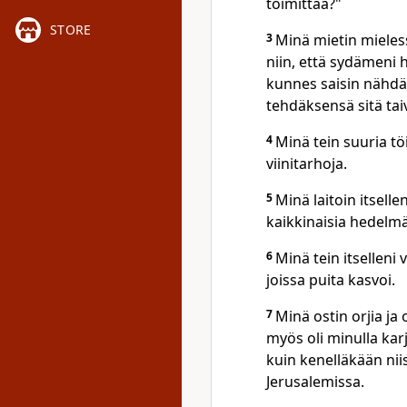
toimittaa?"
STORE
3
Minä mietin mielessä
niin, että sydämeni h
kunnes saisin nähdä,
tehdäksensä sitä tai
4
Minä tein suuria töit
viinitarhoja.
5
Minä laitoin itselle
kaikkinaisia hedelmä
6
Minä tein itselleni
joissa puita kasvoi.
7
Minä ostin orjia ja 
myös oli minulla kar
kuin kenelläkään nii
Jerusalemissa.