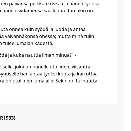
nen päivänsä pelkkää tuskaa ja hänen työnsä
än hänen sydämensä saa lepoa. Tämäkin on
uuta onnea kuin syödä ja juoda ja antaa
vää vaivannäkönsä ohessa; mutta minä tulin
n tulee Jumalan kädestä.
yödä ja kuka nauttia ilman minua?" -
iselle, joka on hänelle otollinen, viisautta,
 syntiselle hän antaa työksi koota ja kartuttaa
oka on otollinen Jumalalle. Sekin on turhuutta
R1933)