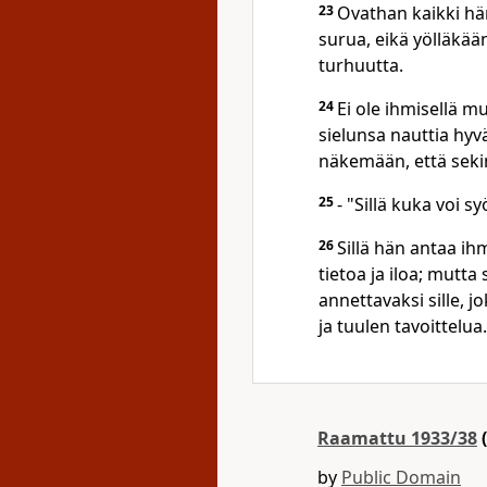
23
Ovathan kaikki hä
surua, eikä yölläkä
turhuutta.
24
Ei ole ihmisellä m
sielunsa nauttia hy
näkemään, että seki
25
- "Sillä kuka voi s
26
Sillä hän antaa ihm
tietoa ja iloa; mutta
annettavaksi sille, j
ja tuulen tavoittelua.
Raamattu 1933/38
(
by
Public Domain