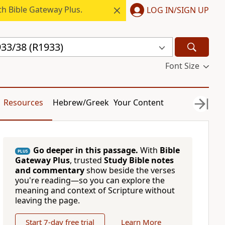
h Bible Gateway Plus.
LOG IN/SIGN UP
33/38 (R1933)
Font Size
Resources
Hebrew/Greek
Your Content
Go deeper in this passage.
With
Bible
PLUS
Gateway Plus
, trusted
Study Bible notes
and commentary
show beside the verses
you're reading—so you can explore the
meaning and context of Scripture without
leaving the page.
Start 7-day free trial
Learn More