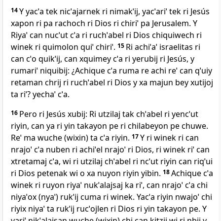
14
Y yacˈa tek nicˈajarnek ri nimakˈij, yacˈariˈ tek ri Jesús
xapon ri pa rachoch ri Dios ri chiriˈ pa Jerusalem. Y
Riyaˈ can nucˈut cˈa ri ruchˈabel ri Dios chiquiwech ri
winek ri quimolon quiˈ chiriˈ.
15
Ri achiˈaˈ israelitas ri
can cˈo quikˈij, can xquimey cˈa ri yerubij ri Jesús, y
rumariˈ niquibij: ¿Achique cˈa ruma re achi reˈ can qˈuiy
retaman chrij ri ruchˈabel ri Dios y xa majun bey xutijoj
ta riˈ? yechaˈ cˈa.
16
Pero ri Jesús xubij: Ri utzilaj tak chˈabel ri yencˈut
riyin, can ya ri yin takayon pe ri chilabeyon pe chuwe.
Reˈ ma wuche (wixin) ta cˈa riyin.
17
Y ri winek ri can
nrajoˈ cˈa nuben ri achiˈel nrajoˈ ri Dios, ri winek riˈ can
xtretamaj cˈa, wi ri utzilaj chˈabel ri ncˈut riyin can riqˈui
ri Dios petenak wi o xa nuyon riyin yibin.
18
Achique cˈa
winek ri ruyon riyaˈ nukˈalajsaj ka riˈ, can nrajoˈ cˈa chi
niyaˈox (nyaˈ) rukˈij cuma ri winek. Yacˈa riyin nwajoˈ chi
riyix niyaˈ ta rukˈij rucˈojlen ri Dios ri yin takayon pe. Y
yariˈ nikˈalajsan wuche (wixin) chi can kitzij wi ri nbij y