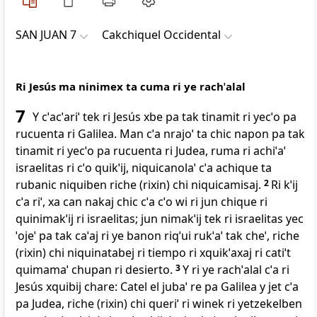
SAN JUAN 7
Cakchiquel Occidental
Ri Jesús ma ninimex ta cuma ri ye rachˈalal
7
Y cˈacˈariˈ tek ri Jesús xbe pa tak tinamit ri yecˈo pa
rucuenta ri Galilea. Man cˈa nrajoˈ ta chic napon pa tak
tinamit ri yecˈo pa rucuenta ri Judea, ruma ri achiˈaˈ
israelitas ri cˈo quikˈij, niquicanolaˈ cˈa achique ta
rubanic niquiben riche (rixin) chi niquicamisaj.
2
Ri kˈij
cˈa riˈ, xa can nakaj chic cˈa cˈo wi ri jun chique ri
quinimakˈij ri israelitas; jun nimakˈij tek ri israelitas yec
ˈojeˈ pa tak caˈaj ri ye banon riqˈui rukˈaˈ tak cheˈ, riche
(rixin) chi niquinatabej ri tiempo ri xquikˈaxaj ri catiˈt
quimamaˈ chupan ri desierto.
3
Y ri ye rachˈalal cˈa ri
Jesús xquibij chare: Catel el jubaˈ re pa Galilea y jet cˈa
pa Judea, riche (rixin) chi queriˈ ri winek ri yetzekelben