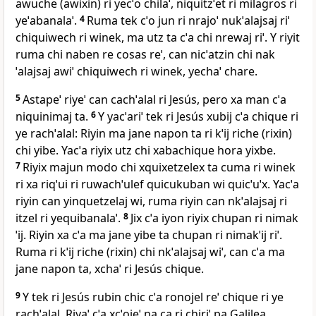
awuche (awixin) ri yecˈo chilaˈ, niquitzˈet ri milagros ri
yeˈabanalaˈ.
4
Ruma tek cˈo jun ri nrajoˈ nukˈalajsaj riˈ
chiquiwech ri winek, ma utz ta cˈa chi nrewaj riˈ. Y riyit
ruma chi naben re cosas reˈ, can nicˈatzin chi nak
ˈalajsaj awiˈ chiquiwech ri winek, yechaˈ chare.
5
Astapeˈ riyeˈ can cachˈalal ri Jesús, pero xa man cˈa
niquinimaj ta.
6
Y yacˈariˈ tek ri Jesús xubij cˈa chique ri
ye rachˈalal: Riyin ma jane napon ta ri kˈij riche (rixin)
chi yibe. Yacˈa riyix utz chi xabachique hora yixbe.
7
Riyix majun modo chi xquixetzelex ta cuma ri winek
ri xa riqˈui ri ruwachˈulef quicukuban wi quicˈuˈx. Yacˈa
riyin can yinquetzelaj wi, ruma riyin can nkˈalajsaj ri
itzel ri yequibanalaˈ.
8
Jix cˈa iyon riyix chupan ri nimak
ˈij. Riyin xa cˈa ma jane yibe ta chupan ri nimakˈij riˈ.
Ruma ri kˈij riche (rixin) chi nkˈalajsaj wiˈ, can cˈa ma
jane napon ta, xchaˈ ri Jesús chique.
9
Y tek ri Jesús rubin chic cˈa ronojel reˈ chique ri ye
rachˈalal, Riyaˈ cˈa xcˈojeˈ na ca ri chiriˈ pa Galilea.