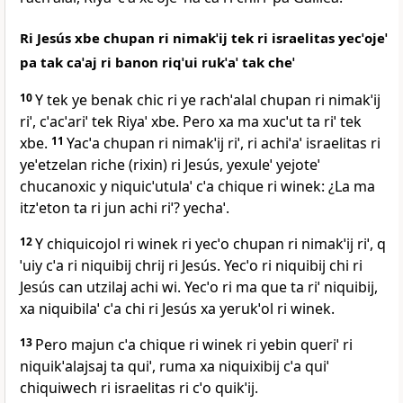
Ri Jesús xbe chupan ri nimakˈij tek ri israelitas yecˈojeˈ
pa tak caˈaj ri banon riqˈui rukˈaˈ tak cheˈ
10
Y tek ye benak chic ri ye rachˈalal chupan ri nimakˈij
riˈ, cˈacˈariˈ tek Riyaˈ xbe. Pero xa ma xucˈut ta riˈ tek
xbe.
11
Yacˈa chupan ri nimakˈij riˈ, ri achiˈaˈ israelitas ri
yeˈetzelan riche (rixin) ri Jesús, yexuleˈ yejoteˈ
chucanoxic y niquicˈutulaˈ cˈa chique ri winek: ¿La ma
itzˈeton ta ri jun achi riˈ? yechaˈ.
12
Y chiquicojol ri winek ri yecˈo chupan ri nimakˈij riˈ, q
ˈuiy cˈa ri niquibij chrij ri Jesús. Yecˈo ri niquibij chi ri
Jesús can utzilaj achi wi. Yecˈo ri ma que ta riˈ niquibij,
xa niquibilaˈ cˈa chi ri Jesús xa yerukˈol ri winek.
13
Pero majun cˈa chique ri winek ri yebin queriˈ ri
niquikˈalajsaj ta quiˈ, ruma xa niquixibij cˈa quiˈ
chiquiwech ri israelitas ri cˈo quikˈij.