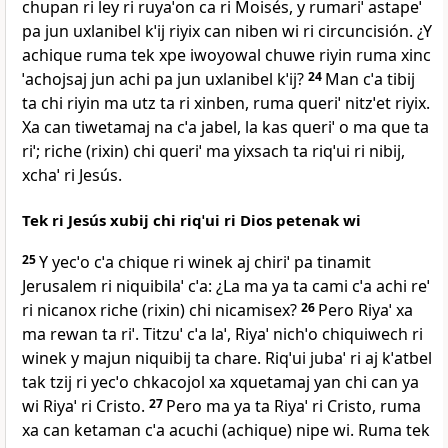
chupan ri ley ri ruyaˈon ca ri Moisés, y rumariˈ astapeˈ
pa jun uxlanibel kˈij riyix can niben wi ri circuncisión. ¿Y
achique ruma tek xpe iwoyowal chuwe riyin ruma xinc
ˈachojsaj jun achi pa jun uxlanibel kˈij?
24
Man cˈa tibij
ta chi riyin ma utz ta ri xinben, ruma queriˈ nitzˈet riyix.
Xa can tiwetamaj na cˈa jabel, la kas queriˈ o ma que ta
riˈ; riche (rixin) chi queriˈ ma yixsach ta riqˈui ri nibij,
xchaˈ ri Jesús.
Tek ri Jesús xubij chi riqˈui ri Dios petenak wi
25
Y yecˈo cˈa chique ri winek aj chiriˈ pa tinamit
Jerusalem ri niquibilaˈ cˈa: ¿La ma ya ta cami cˈa achi reˈ
ri nicanox riche (rixin) chi nicamisex?
26
Pero Riyaˈ xa
ma rewan ta riˈ. Titzuˈ cˈa laˈ, Riyaˈ nichˈo chiquiwech ri
winek y majun niquibij ta chare. Riqˈui jubaˈ ri aj kˈatbel
tak tzij ri yecˈo chkacojol xa xquetamaj yan chi can ya
wi Riyaˈ ri Cristo.
27
Pero ma ya ta Riyaˈ ri Cristo, ruma
xa can ketaman cˈa acuchi (achique) nipe wi. Ruma tek