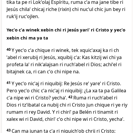
tika ta pe ri Lokˈolaj Espíritu, ruma cˈa ma jane tibe ri
Jesús chilaˈ chicaj riche (rixin) chi nucˈul chic jun bey ri
rukˈij rucˈojlen.
Yecˈo cˈa winek xebin chi ri Jesús yariˈ ri Cristo y yecˈo
xebin chi ma ya ta
40
Y yecˈo cˈa chique ri winek, tek xquicˈaxaj ka ri ch
ˈabel ri xerubij ri Jesús, xquibij cˈa: Kas kitzij wi chi ya
profeta laˈ ri nikˈalajsan ri ruchˈabel ri Dios; achiˈel ri
bitajnek ca, ri can cˈo chi nipe na.
41
Y yecˈo nicˈaj ri niquibij: Re Jesús reˈ yareˈ ri Cristo.
Pero yecˈo chic cˈa nicˈaj ri niquibij: ¿La xa ta pa Galilea
cˈa nipe wi ri Cristo? yechaˈ.
42
Ruma ri ruchˈabel ri
Dios ri tzˈibatal ca nubij chi ri Cristo jun chique ri ye riy
rumam ri rey David. Y ri chiriˈ pa Belén ri tinamit ri
xalex wi ri David, chiriˈ cˈo chi nipe wi ri Cristo, yechaˈ.
43
Can ma junan ta cˈa ri niquichˈob chrij ri Cristo;