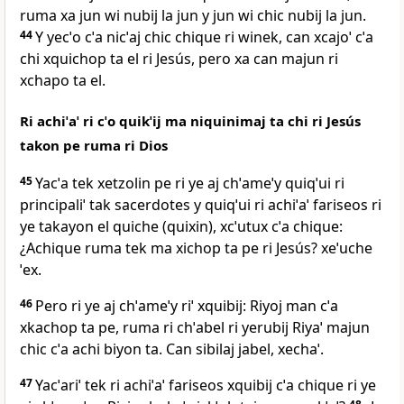
ruma xa jun wi nubij la jun y jun wi chic nubij la jun.
44
Y yecˈo cˈa nicˈaj chic chique ri winek, can xcajoˈ cˈa
chi xquichop ta el ri Jesús, pero xa can majun ri
xchapo ta el.
Ri achiˈaˈ ri cˈo quikˈij ma niquinimaj ta chi ri Jesús
takon pe ruma ri Dios
45
Yacˈa tek xetzolin pe ri ye aj chˈameˈy quiqˈui ri
principaliˈ tak sacerdotes y quiqˈui ri achiˈaˈ fariseos ri
ye takayon el quiche (quixin), xcˈutux cˈa chique:
¿Achique ruma tek ma xichop ta pe ri Jesús? xeˈuche
ˈex.
46
Pero ri ye aj chˈameˈy riˈ xquibij: Riyoj man cˈa
xkachop ta pe, ruma ri chˈabel ri yerubij Riyaˈ majun
chic cˈa achi biyon ta. Can sibilaj jabel, xechaˈ.
47
Yacˈariˈ tek ri achiˈaˈ fariseos xquibij cˈa chique ri ye