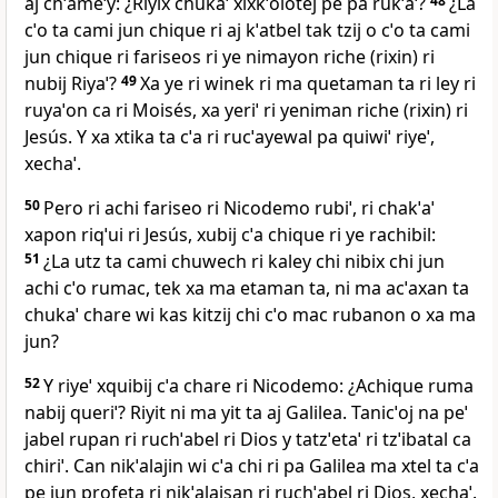
aj chˈameˈy: ¿Riyix chukaˈ xixkˈolotej pe pa rukˈaˈ?
48
¿La
cˈo ta cami jun chique ri aj kˈatbel tak tzij o cˈo ta cami
jun chique ri fariseos ri ye nimayon riche (rixin) ri
nubij Riyaˈ?
49
Xa ye ri winek ri ma quetaman ta ri ley ri
ruyaˈon ca ri Moisés, xa yeriˈ ri yeniman riche (rixin) ri
Jesús. Y xa xtika ta cˈa ri rucˈayewal pa quiwiˈ riyeˈ,
xechaˈ.
50
Pero ri achi fariseo ri Nicodemo rubiˈ, ri chakˈaˈ
xapon riqˈui ri Jesús, xubij cˈa chique ri ye rachibil:
51
¿La utz ta cami chuwech ri kaley chi nibix chi jun
achi cˈo rumac, tek xa ma etaman ta, ni ma acˈaxan ta
chukaˈ chare wi kas kitzij chi cˈo mac rubanon o xa ma
jun?
52
Y riyeˈ xquibij cˈa chare ri Nicodemo: ¿Achique ruma
nabij queriˈ? Riyit ni ma yit ta aj Galilea. Tanicˈoj na peˈ
jabel rupan ri ruchˈabel ri Dios y tatzˈetaˈ ri tzˈibatal ca
chiriˈ. Can nikˈalajin wi cˈa chi ri pa Galilea ma xtel ta cˈa
pe jun profeta ri nikˈalajsan ri ruchˈabel ri Dios, xechaˈ.