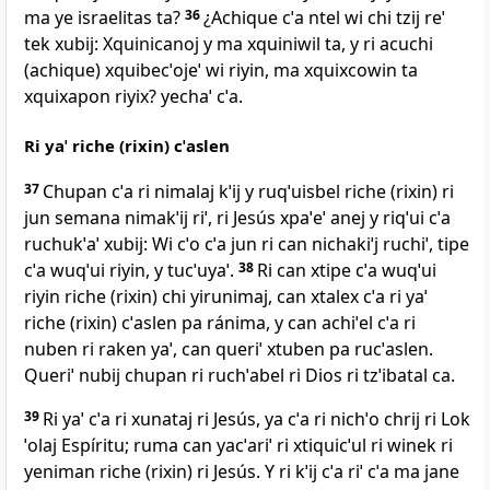
ma ye israelitas ta?
36
¿Achique cˈa ntel wi chi tzij reˈ
tek xubij: Xquinicanoj y ma xquiniwil ta, y ri acuchi
(achique) xquibecˈojeˈ wi riyin, ma xquixcowin ta
xquixapon riyix? yechaˈ cˈa.
Ri yaˈ riche (rixin) cˈaslen
37
Chupan cˈa ri nimalaj kˈij y ruqˈuisbel riche (rixin) ri
jun semana nimakˈij riˈ, ri Jesús xpaˈeˈ anej y riqˈui cˈa
ruchukˈaˈ xubij: Wi cˈo cˈa jun ri can nichakiˈj ruchiˈ, tipe
cˈa wuqˈui riyin, y tucˈuyaˈ.
38
Ri can xtipe cˈa wuqˈui
riyin riche (rixin) chi yirunimaj, can xtalex cˈa ri yaˈ
riche (rixin) cˈaslen pa ránima, y can achiˈel cˈa ri
nuben ri raken yaˈ, can queriˈ xtuben pa rucˈaslen.
Queriˈ nubij chupan ri ruchˈabel ri Dios ri tzˈibatal ca.
39
Ri yaˈ cˈa ri xunataj ri Jesús, ya cˈa ri nichˈo chrij ri Lok
ˈolaj Espíritu; ruma can yacˈariˈ ri xtiquicˈul ri winek ri
yeniman riche (rixin) ri Jesús. Y ri kˈij cˈa riˈ cˈa ma jane