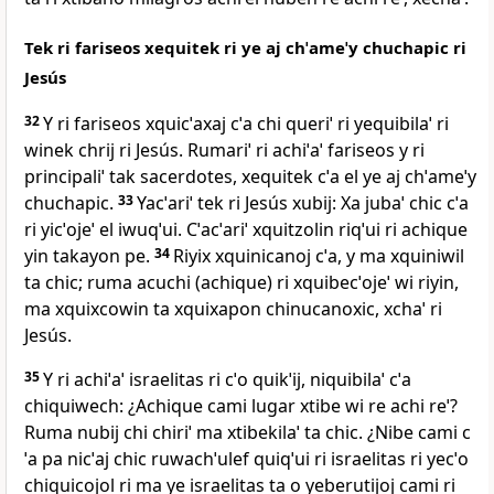
Tek ri fariseos xequitek ri ye aj chˈameˈy chuchapic ri
Jesús
32
Y ri fariseos xquicˈaxaj cˈa chi queriˈ ri yequibilaˈ ri
winek chrij ri Jesús. Rumariˈ ri achiˈaˈ fariseos y ri
principaliˈ tak sacerdotes, xequitek cˈa el ye aj chˈameˈy
chuchapic.
33
Yacˈariˈ tek ri Jesús xubij: Xa jubaˈ chic cˈa
ri yicˈojeˈ el iwuqˈui. Cˈacˈariˈ xquitzolin riqˈui ri achique
yin takayon pe.
34
Riyix xquinicanoj cˈa, y ma xquiniwil
ta chic; ruma acuchi (achique) ri xquibecˈojeˈ wi riyin,
ma xquixcowin ta xquixapon chinucanoxic, xchaˈ ri
Jesús.
35
Y ri achiˈaˈ israelitas ri cˈo quikˈij, niquibilaˈ cˈa
chiquiwech: ¿Achique cami lugar xtibe wi re achi reˈ?
Ruma nubij chi chiriˈ ma xtibekilaˈ ta chic. ¿Nibe cami c
ˈa pa nicˈaj chic ruwachˈulef quiqˈui ri israelitas ri yecˈo
chiquicojol ri ma ye israelitas ta o yeberutijoj cami ri