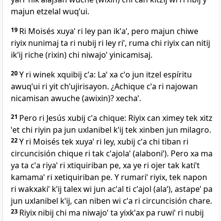
majun etzelal wuqˈui.
19
Ri Moisés xuyaˈ ri ley pan ikˈaˈ, pero majun chiwe
riyix nunimaj ta ri nubij ri ley riˈ, ruma chi riyix can nitij
ikˈij riche (rixin) chi niwajoˈ yinicamisaj.
20
Y ri winek xquibij cˈa: Laˈ xa cˈo jun itzel espíritu
awuqˈui ri yit chˈujirisayon. ¿Achique cˈa ri najowan
nicamisan awuche (awixin)? xechaˈ.
21
Pero ri Jesús xubij cˈa chique: Riyix can ximey tek xitz
ˈet chi riyin pa jun uxlanibel kˈij tek xinben jun milagro.
22
Y ri Moisés tek xuyaˈ ri ley, xubij cˈa chi tiban ri
circuncisión chique ri tak cˈajolaˈ (alaboniˈ). Pero xa ma
ya ta cˈa riyaˈ ri xtiquiriban pe, xa ye ri ojer tak katiˈt
kamamaˈ ri xetiquiriban pe. Y rumariˈ riyix, tek napon
ri wakxakiˈ kˈij talex wi jun acˈal ti cˈajol (alaˈ), astapeˈ pa
jun uxlanibel kˈij, can niben wi cˈa ri circuncisión chare.
23
Riyix nibij chi ma niwajoˈ ta yixkˈax pa ruwiˈ ri nubij