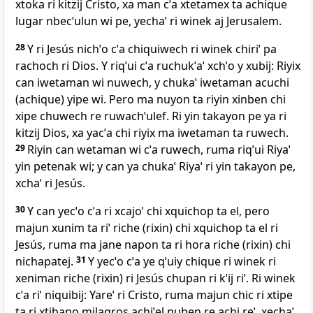
xtoka ri kitzij Cristo, xa man cˈa xtetamex ta achique
lugar nbecˈulun wi pe, yechaˈ ri winek aj Jerusalem.
28
Y ri Jesús nichˈo cˈa chiquiwech ri winek chiriˈ pa
rachoch ri Dios. Y riqˈui cˈa ruchukˈaˈ xchˈo y xubij: Riyix
can iwetaman wi nuwech, y chukaˈ iwetaman acuchi
(achique) yipe wi. Pero ma nuyon ta riyin xinben chi
xipe chuwech re ruwachˈulef. Ri yin takayon pe ya ri
kitzij Dios, xa yacˈa chi riyix ma iwetaman ta ruwech.
29
Riyin can wetaman wi cˈa ruwech, ruma riqˈui Riyaˈ
yin petenak wi; y can ya chukaˈ Riyaˈ ri yin takayon pe,
xchaˈ ri Jesús.
30
Y can yecˈo cˈa ri xcajoˈ chi xquichop ta el, pero
majun xunim ta riˈ riche (rixin) chi xquichop ta el ri
Jesús, ruma ma jane napon ta ri hora riche (rixin) chi
nichapatej.
31
Y yecˈo cˈa ye qˈuiy chique ri winek ri
xeniman riche (rixin) ri Jesús chupan ri kˈij riˈ. Ri winek
cˈa riˈ niquibij: Yareˈ ri Cristo, ruma majun chic ri xtipe
ta ri xtibano milagros achiˈel nuben re achi reˈ, xechaˈ.