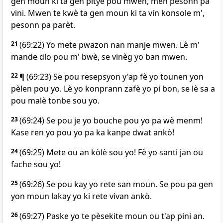
gen moun ki ta gen pitye pou mwen, men pesonn pa
vini. Mwen te kwè ta gen moun ki ta vin konsole m',
pesonn pa parèt.
21
(69:22) Yo mete pwazon nan manje mwen. Lè m'
mande dlo pou m' bwè, se vinèg yo ban mwen.
22
¶ (69:23) Se pou resepsyon y'ap fè yo tounen yon
pèlen pou yo. Lè yo konprann zafè yo pi bon, se lè sa a
pou malè tonbe sou yo.
23
(69:24) Se pou je yo bouche pou yo pa wè menm!
Kase ren yo pou yo pa ka kanpe dwat ankò!
24
(69:25) Mete ou an kòlè sou yo! Fè yo santi jan ou
fache sou yo!
25
(69:26) Se pou kay yo rete san moun. Se pou pa gen
yon moun lakay yo ki rete vivan ankò.
26
(69:27) Paske yo te pèsekite moun ou t'ap pini an.