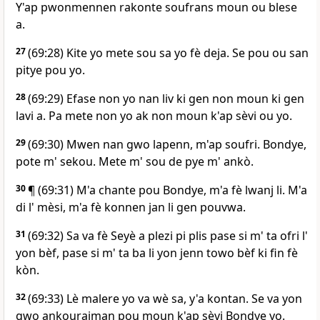
Y'ap pwonmennen rakonte soufrans moun ou blese
a.
27
(69:28) Kite yo mete sou sa yo fè deja. Se pou ou san
pitye pou yo.
28
(69:29) Efase non yo nan liv ki gen non moun ki gen
lavi a. Pa mete non yo ak non moun k'ap sèvi ou yo.
29
(69:30) Mwen nan gwo lapenn, m'ap soufri. Bondye,
pote m' sekou. Mete m' sou de pye m' ankò.
30
¶ (69:31) M'a chante pou Bondye, m'a fè lwanj li. M'a
di l' mèsi, m'a fè konnen jan li gen pouvwa.
31
(69:32) Sa va fè Seyè a plezi pi plis pase si m' ta ofri l'
yon bèf, pase si m' ta ba li yon jenn towo bèf ki fin fè
kòn.
32
(69:33) Lè malere yo va wè sa, y'a kontan. Se va yon
gwo ankourajman pou moun k'ap sèvi Bondye yo.