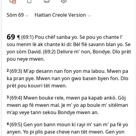
Sòm 69
Haitian Creole Version
69
¶ (69:1) Pou chèf sanba yo. Se pou yo chante l'
sou menm lè ak chante ki di: Bèl flè savann blan yo. Se
yon sòm David. (69:2) Delivre m' non, Bondye. Dlo prèt
pou neye mwen.
2
(69:3) M'ap desann nan fon yon ma labou. Mwen pa
ka pran pye. Mwen nan yon gwo basen byen fon. Dlo
prèt pou kouvri tèt mwen.
3
(69:4) Mwen bouke rele, mwen pa kapab ankò. Gòj
mwen ap fè mwen mal. Je m' yo ap boule m' sitèlman
m'ap veye tann sekou Bondye mwen an.
4
(69:5) Gen yon bann moun ki rayi m' san m' pa fè yo
anyen. Yo pi plis pase cheve nan tèt mwen. Gen yon