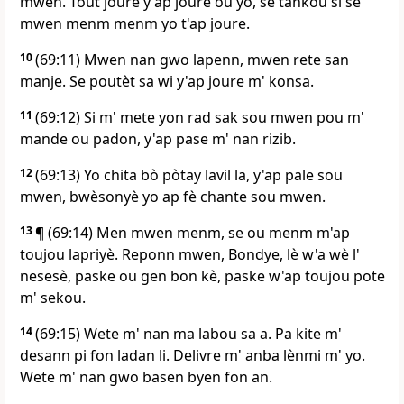
mwen. Tout joure y'ap joure ou yo, se tankou si se
mwen menm menm yo t'ap joure.
10
(69:11) Mwen nan gwo lapenn, mwen rete san
manje. Se poutèt sa wi y'ap joure m' konsa.
11
(69:12) Si m' mete yon rad sak sou mwen pou m'
mande ou padon, y'ap pase m' nan rizib.
12
(69:13) Yo chita bò pòtay lavil la, y'ap pale sou
mwen, bwèsonyè yo ap fè chante sou mwen.
13
¶ (69:14) Men mwen menm, se ou menm m'ap
toujou lapriyè. Reponn mwen, Bondye, lè w'a wè l'
nesesè, paske ou gen bon kè, paske w'ap toujou pote
m' sekou.
14
(69:15) Wete m' nan ma labou sa a. Pa kite m'
desann pi fon ladan li. Delivre m' anba lènmi m' yo.
Wete m' nan gwo basen byen fon an.