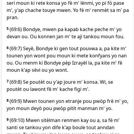
seri moun ki rete konsa yo fè m' lènmi, yo pi fò pase
m', y'ap chache touye mwen. Yo fè m' renmèt sa m' pa
pran.
5
(69:6) Bondye, mwen pa kapab kache peche m' yo
devan ou. Ou konnen jan m' te aji tankou moun fou.
6
(69:7) Seyè, Bondye ki gen tout pouvwa a, pa kite m'
tounen yon wont pou moun ki mete konfyans yo nan
ou. Ou menm ki Bondye pèp Izrayèl la, pa kite m' fè
moun k'ap sèvi ou yo wont.
7
(69:8) Se poutèt ou y'ap joure m' konsa. Wi, se
poutèt ou lawont fè m' kache figi m'.
8
(69:9) Mwen tounen yon etranje pou pwòp frè m' yo,
yon moun deyò pou pwòp pitit manman m' yo.
9
(69:10) Mwen sitèlman renmen kay ou a, sa fè m'
santi se tankou yon dife k'ap boule tout anndan