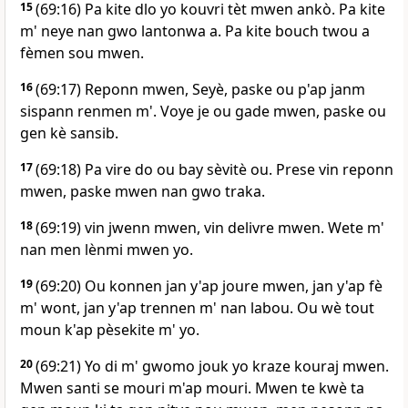
15
(69:16) Pa kite dlo yo kouvri tèt mwen ankò. Pa kite
m' neye nan gwo lantonwa a. Pa kite bouch twou a
fèmen sou mwen.
16
(69:17) Reponn mwen, Seyè, paske ou p'ap janm
sispann renmen m'. Voye je ou gade mwen, paske ou
gen kè sansib.
17
(69:18) Pa vire do ou bay sèvitè ou. Prese vin reponn
mwen, paske mwen nan gwo traka.
18
(69:19) vin jwenn mwen, vin delivre mwen. Wete m'
nan men lènmi mwen yo.
19
(69:20) Ou konnen jan y'ap joure mwen, jan y'ap fè
m' wont, jan y'ap trennen m' nan labou. Ou wè tout
moun k'ap pèsekite m' yo.
20
(69:21) Yo di m' gwomo jouk yo kraze kouraj mwen.
Mwen santi se mouri m'ap mouri. Mwen te kwè ta