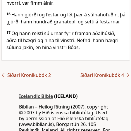
hvorri, var fimm álnir.
16
Hann gjörði og festar og lét þær á súlnahöfuðin, þá
gjörði hann hundrað granatepli og setti á festarnar.
17
Og hann reisti súlurnar fyrir framan aðalhúsið,
aðra til hægri og hina til vinstri. Nefndi hann hægri
súluna Jakín, en hina vinstri Bóas.
Síðari Kroníkubók 2
Síðari Kroníkubók 4
Icelandic Bible
(ICELAND)
Biblían – Heilög Ritning (2007), copyright
© 2007 by Hið íslenska biblíufélag. Used
by permission of Hið íslenska biblíufélag
(www.biblian.is), Borgartún 26, 105
Reykjavík, Iceland. All rights reserved. For