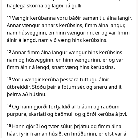
haglega skorna og lagði þá gulli.
11
Vængir kerúbanna voru báðir saman tíu álna langir.
Annar vængur annars kerúbsins, fimm álna langur,
nam húsvegginn, en hinn vængurinn, er og var fimm
álnir á lengd, nam við væng hins kerúbsins.
12
Annar fimm álna langur vængur hins kerúbsins
nam og húsvegginn, en hinn vængurinn, er og var
fimm álnir á lengd, snart væng hins kerúbsins.
13
Voru vængir kerúba þessara tuttugu álnir,
útbreiddir. Stóðu þeir á fótum sér, og sneru andlit
þeirra að húsinu.
14
Og hann gjörði fortjaldið af bláum og rauðum
purpura, skarlati og baðmull og gjörði kerúba á því.
15
Hann gjörði og tvær súlur, þrjátíu og fimm álna
háar, fyrir framan húsið, en hnúðurinn, er efst var á