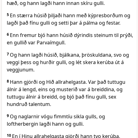
hæð, og hann lagði hann innan skíru gulli.
5
En stærra húsið þiljaði hann með kýpresborðum og
lagði það fínu gulli og setti þar á pálma og festar.
6
Enn fremur bjó hann húsið dýrindis steinum til prýði,
en gullið var Parvaímgull.
7
Og hann lagði húsið, bjálkana, þröskuldana, svo og
veggi þess og hurðir gulli, og lét skera kerúba út á
veggjunum.
8
Hann gjörði og Hið allrahelgasta. Var það tuttugu
álnir á lengd, eins og musterið var á breiddina, og
tuttugu álnir á breidd, og bjó það fínu gulli, sex
hundruð talentum.
9
Og naglarnir vógu fimmtíu sikla gulls, og
loftherbergin lagði hann og gulli.
10
En í Hinu allrahelgasta gjörði hann tvo kerúba,