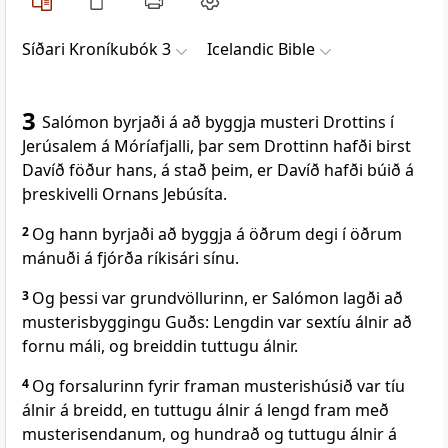
Síðari Kroníkubók 3
Icelandic Bible
3
Salómon byrjaði á að byggja musteri Drottins í
Jerúsalem á Móríafjalli, þar sem Drottinn hafði birst
Davíð föður hans, á stað þeim, er Davíð hafði búið á
þreskivelli Ornans Jebúsíta.
2
Og hann byrjaði að byggja á öðrum degi í öðrum
mánuði á fjórða ríkisári sínu.
3
Og þessi var grundvöllurinn, er Salómon lagði að
musterisbyggingu Guðs: Lengdin var sextíu álnir að
fornu máli, og breiddin tuttugu álnir.
4
Og forsalurinn fyrir framan musterishúsið var tíu
álnir á breidd, en tuttugu álnir á lengd fram með
musterisendanum, og hundrað og tuttugu álnir á