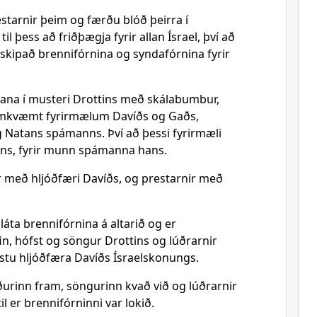
starnir þeim og færðu blóð þeirra í
til þess að friðþægja fyrir allan Ísrael, því að
skipað brennifórnina og syndafórnina fyrir
ítana í musteri Drottins með skálabumbur,
samkvæmt fyrirmælum Davíðs og Gaðs,
 Natans spámanns. Því að þessi fyrirmæli
ttins, fyrir munn spámanna hans.
ir með hljóðfæri Davíðs, og prestarnir með
láta brennifórnina á altarið og er
in, hófst og söngur Drottins og lúðrarnir
ustu hljóðfæra Davíðs Ísraelskonungs.
uðurinn fram, söngurinn kvað við og lúðrarnir
 til er brennifórninni var lokið.