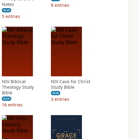
Notes
8
entries
PLUS
5
entries
NIV Biblical
NIV Case for Christ
Theology Study
Study Bible
Bible
PLUS
3
entries
PLUS
16
entries