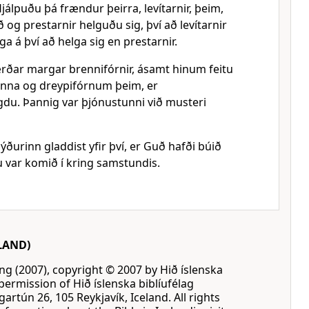
jálpuðu þá frændur þeirra, levítarnir, þeim,
ð og prestarnir helguðu sig, því að levítarnir
a á því að helga sig en prestarnir.
rðar margar brennifórnir, ásamt hinum feitu
anna og dreypifórnum þeim, er
du. Þannig var þjónustunni við musteri
lýðurinn gladdist yfir því, er Guð hafði búið
 var komið í kring samstundis.
LAND)
ing (2007), copyright © 2007 by Hið íslenska
permission of Hið íslenska biblíufélag
gartún 26, 105 Reykjavík, Iceland. All rights