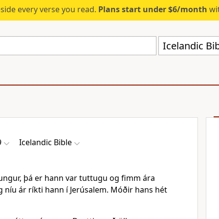
eside every verse you read.
Plans start under $6/month
wit
Icelandic Bi
9
Icelandic Bible
ungur, þá er hann var tuttugu og fimm ára
 níu ár ríkti hann í Jerúsalem. Móðir hans hét