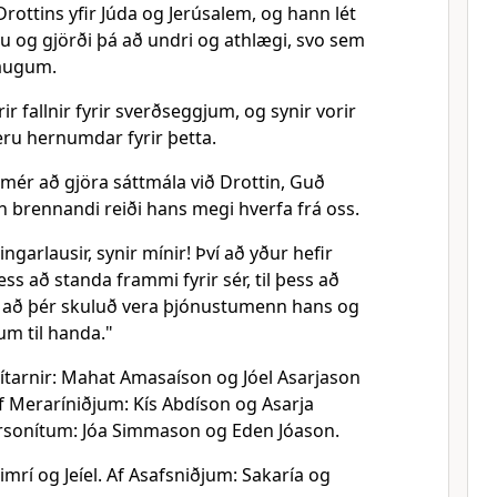
 Drottins yfir Júda og Jerúsalem, og hann lét
 og gjörði þá að undri og athlægi, svo sem
 augum.
ir fallnir fyrir sverðseggjum, og synir vorir
ru hernumdar fyrir þetta.
 mér að gjöra sáttmála við Drottin, Guð
hin brennandi reiði hans megi hverfa frá oss.
ingarlausir, synir mínir! Því að yður hefir
þess að standa frammi fyrir sér, til þess að
ss að þér skuluð vera þjónustumenn hans og
um til handa."
ítarnir: Mahat Amasaíson og Jóel Asarjason
f Meraríniðjum: Kís Abdíson og Asarja
Gersonítum: Jóa Simmason og Eden Jóason.
Simrí og Jeíel. Af Asafsniðjum: Sakaría og