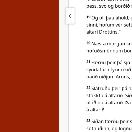
þess, svo og borðið 
19
Og öll þau áhöld,
sinni, höfum vér set
altari Drottins."
20
Næsta morgun sn
höfuðsmönnum borgar
21
Færðu þeir þá sjö 
syndafórn fyrir ríki
bauð niðjum Arons, 
22
Slátruðu þeir þá 
stökktu á altarið. S
blóðinu á altarið. 
á altarið.
23
Síðan færðu þeir 
söfnuðinn, og lögðu 