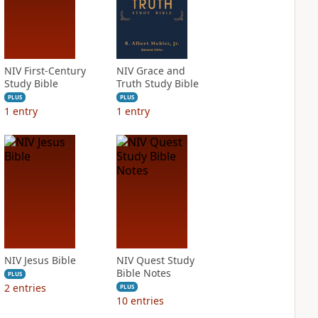
NIV First-Century
NIV Grace and
Study Bible
Truth Study Bible
PLUS
PLUS
1
entry
1
entry
NIV Jesus Bible
NIV Quest Study
Bible Notes
PLUS
2
entries
PLUS
10
entries