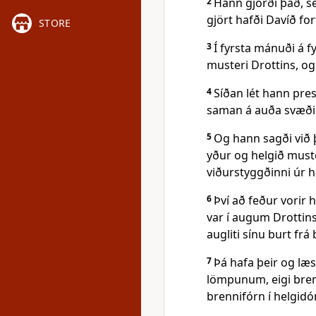
2
Hann gjörði það, s
gjört hafði Davíð for
STORE
3
Í fyrsta mánuði á f
musteri Drottins, og 
4
Síðan lét hann pre
saman á auða svæðin
5
Og hann sagði við þ
yður og helgið muste
viðurstyggðinni úr 
6
Því að feður vorir 
var í augum Drottins
augliti sínu burt fr
7
Þá hafa þeir og læ
lömpunum, eigi brenn
brennifórn í helgid