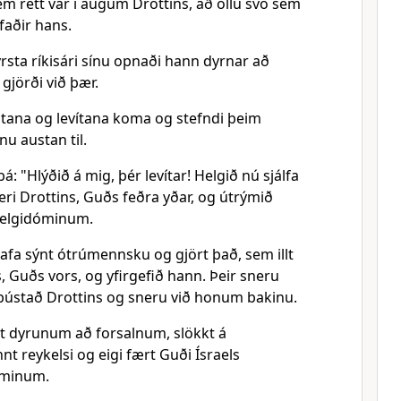
em rétt var í augum Drottins, að öllu svo sem
faðir hans.
yrsta ríkisári sínu opnaði hann dyrnar að
gjörði við þær.
stana og levítana koma og stefndi þeim
u austan til.
á: "Hlýðið á mig, þér levítar! Helgið nú sjálfa
ri Drottins, Guðs feðra yðar, og útrýmið
helgidóminum.
hafa sýnt ótrúmennsku og gjört það, sem illt
, Guðs vors, og yfirgefið hann. Þeir sneru
á bústað Drottins og sneru við honum bakinu.
st dyrunum að forsalnum, slökkt á
t reykelsi og eigi fært Guði Ísraels
óminum.