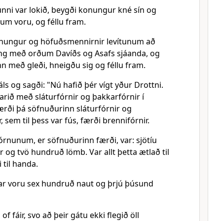
nni var lokið, beygði konungur kné sín og
num voru, og féllu fram.
onungur og höfuðsmennirnir levítunum að
öng með orðum Davíðs og Asafs sjáanda, og
n með gleði, hneigðu sig og féllu fram.
áls og sagði: "Nú hafið þér vígt yður Drottni.
rið með sláturfórnir og þakkarfórnir í
ærði þá söfnuðurinn sláturfórnir og
, sem til þess var fús, færði brennifórnir.
órnunum, er söfnuðurinn færði, var: sjötíu
 og tvö hundruð lömb. Var allt þetta ætlað til
 til handa.
ar voru sex hundruð naut og þrjú þúsund
of fáir, svo að þeir gátu ekki flegið öll