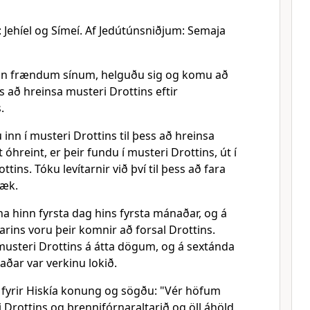
Jehíel og Símeí. Af Jedútúnsniðjum: Semaja
an frændum sínum, helguðu sig og komu að
s að hreinsa musteri Drottins eftir
.
 inn í musteri Drottins til þess að hreinsa
 óhreint, er þeir fundu í musteri Drottins, út í
tins. Tóku levítarnir við því til þess að fara
læk.
a hinn fyrsta dag hins fyrsta mánaðar, og á
rins voru þeir komnir að forsal Drottins.
musteri Drottins á átta dögum, og á sextánda
aðar var verkinu lokið.
 fyrir Hiskía konung og sögðu: "Vér höfum
i Drottins og brennifórnaraltarið og öll áhöld