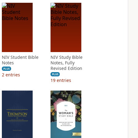
NIV Student Bible
NIV Study Bible
Notes
Notes, Fully
Revised Edition
PLUS
2
entries
PLUS
19
entries