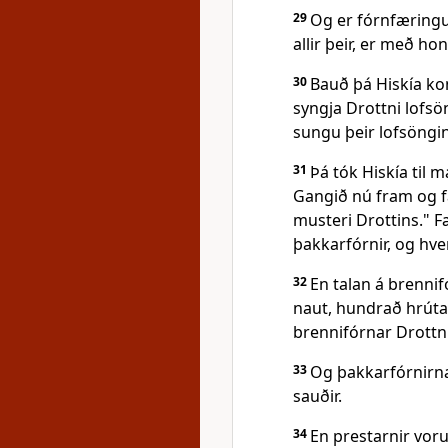
29
Og er fórnfæringu
allir þeir, er með ho
30
Bauð þá Hiskía k
syngja Drottni lofs
sungu þeir lofsöngin
31
Þá tók Hiskía til m
Gangið nú fram og fa
musteri Drottins." F
þakkarfórnir, og hver
32
En talan á brennif
naut, hundrað hrútar
brennifórnar Drottni
33
Og þakkarfórnirn
sauðir.
34
En prestarnir voru 