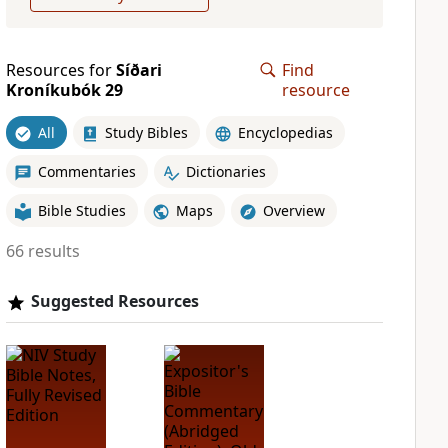
Resources for
Síðari
Find
Kroníkubók 29
resource
All
Study Bibles
Encyclopedias
Commentaries
Dictionaries
Bible Studies
Maps
Overview
66 results
Suggested Resources