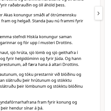
fyrir raðabrauðin og öll áhöld þess.
 er Akas konungur smáði af ótrúmennsku
t fram og helgað. Standa þau nú frammi fyrir
emma stefndi Hiskía konungur saman
innar og fór upp í musteri Drottins.
naut, sjö hrúta, sjö lömb og sjö geithafra í
ð og fyrir helgidóminn og fyrir Júda. Og hann
prestunum, að færa hana á altari Drottins.
nautunum, og tóku prestarnir við blóðinu og
íðan slátruðu þeir hrútunum og stökktu
Þá slátruðu þeir lömbunum og stökktu blóðinu
syndafórnarhafrana fram fyrir konung og
þeir hendur sínar á þá.