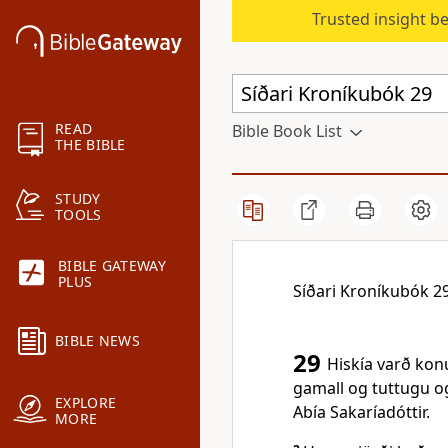
Trusted insight b
READ
Bible Book List
THE BIBLE
STUDY
TOOLS
BIBLE GATEWAY
PLUS
Síðari Kroníkubók 2
BIBLE NEWS
29
Hiskía varð kon
gamall og tuttugu og
EXPLORE
Abía Sakaríadóttir.
MORE