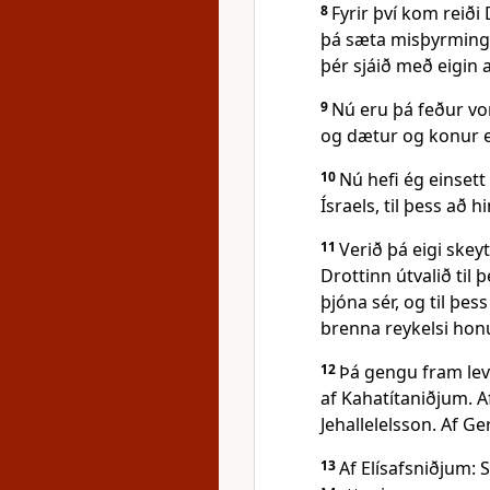
8
Fyrir því kom reiði
þá sæta misþyrmingu
þér sjáið með eigin
9
Nú eru þá feður vor
og dætur og konur e
10
Nú hefi ég einsett
Ísraels, til þess að 
11
Verið þá eigi skeyt
Drottinn útvalið til 
þjóna sér, og til þe
brenna reykelsi hon
12
Þá gengu fram lev
af Kahatítaniðjum. A
Jehallelelsson. Af 
13
Af Elísafsniðjum: 