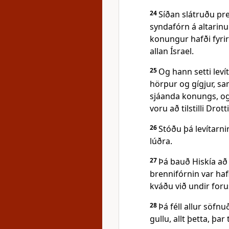
24
Síðan slátruðu pre
syndafórn á altarinu 
konungur hafði fyrir
allan Ísrael.
25
Og hann setti lev
hörpur og gígjur, 
sjáanda konungs, og
voru að tilstilli Dro
26
Stóðu þá levítarn
lúðra.
27
Þá bauð Hiskía að 
brennifórnin var haf
kváðu við undir for
28
Þá féll allur söfn
gullu, allt þetta, þar