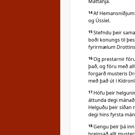
Mattanja.
14
Af Hemansniðjum: 
og Ússíel.
15
Stefndu þeir sam
boði konungs til þes
fyrirmælum Drottins
16
Og prestarnir fóru
það, og fóru með allt
forgarð musteris Drot
með það út í Kídron
17
Hófu þeir helgunin
áttunda degi mánaða
Helguðu þeir síðan 
degi hins fyrsta mán
18
Gengu þeir þá inn
hreinsað allt muster