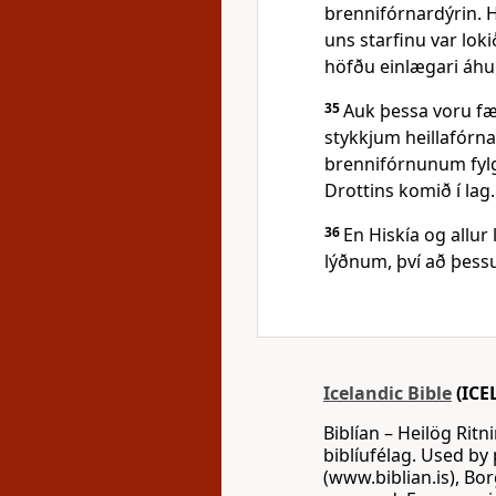
brennifórnardýrin. H
uns starfinu var loki
höfðu einlægari áhug
35
Auk þessa voru fæ
stykkjum heillafórn
brennifórnunum fylg
Drottins komið í lag.
36
En Hiskía og allur 
lýðnum, því að þessu
Icelandic Bible
(ICE
Biblían – Heilög Ritn
biblíufélag. Used by 
(www.biblian.is), Bor