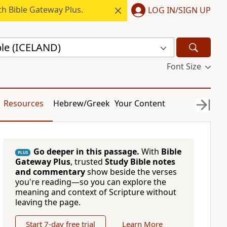
h Bible Gateway Plus.
LOG IN/SIGN UP
ble (ICELAND)
Font Size
Resources
Hebrew/Greek
Your Content
Go deeper in this passage.
With
Bible
PLUS
Gateway Plus
, trusted
Study Bible notes
and commentary
show beside the verses
you're reading—so you can explore the
meaning and context of Scripture without
leaving the page.
Start 7-day free trial
Learn More