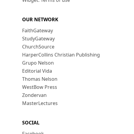
Widget: Terms of use
OUR NETWORK
FaithGateway
StudyGateway
ChurchSource
HarperCollins Christian Publishing
Grupo Nelson
Editorial Vida
Thomas Nelson
WestBow Press
Zondervan
MasterLectures
SOCIAL
Facebook