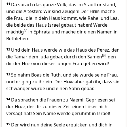
11
Da sprach das ganze Volk, das im Stadttor stand,
und die Ältesten: Wir sind Zeugen! Der
Herr
mache
die Frau, die in dein Haus kommt, wie Rahel und Lea,
die beide das Haus Israel gebaut haben! Werde
mächtig
[
a
]
in Ephrata und mache dir einen Namen in
Bethlehem!
12
Und dein Haus werde wie das Haus des Perez, den
die Tamar dem Juda gebar, durch den Samen
[
b
]
, den
dir der
Herr
von dieser jungen Frau geben wird!
13
So nahm Boas die Ruth, und sie wurde seine Frau,
und er ging zu ihr ein. Der
Herr
aber gab ihr, dass sie
schwanger wurde und einen Sohn gebar.
14
Da sprachen die Frauen zu Naemi: Gepriesen sei
der
Herr
, der dir zu dieser Zeit einen Löser nicht
versagt hat! Sein Name werde gerühmt in Israel!
15
Der wird nun deine Seele erquicken und dich in