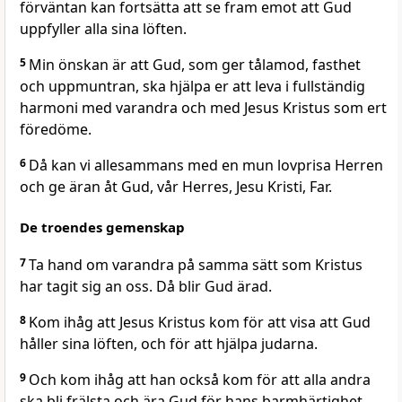
förväntan kan fortsätta att se fram emot att Gud
uppfyller alla sina löften.
5
Min önskan är att Gud, som ger tålamod, fasthet
och uppmuntran, ska hjälpa er att leva i fullständig
harmoni med varandra och med Jesus Kristus som ert
föredöme.
6
Då kan vi allesammans med en mun lovprisa Herren
och ge äran åt Gud, vår Herres, Jesu Kristi, Far.
De troendes gemenskap
7
Ta hand om varandra på samma sätt som Kristus
har tagit sig an oss. Då blir Gud ärad.
8
Kom ihåg att Jesus Kristus kom för att visa att Gud
håller sina löften, och för att hjälpa judarna.
9
Och kom ihåg att han också kom för att alla andra
ska bli frälsta och ära Gud för hans barmhärtighet