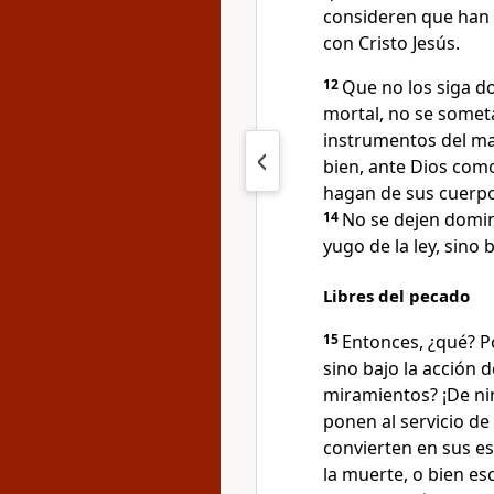
consideren que han 
con Cristo Jesús.
12
Que no los siga d
mortal, no se somet
instrumentos del mal
bien, ante Dios como
hagan de sus cuerpos
14
No se dejen domin
yugo de la ley, sino b
Libres del pecado
15
Entonces, ¿qué? Po
sino bajo la acción 
miramientos? ¡De n
ponen al servicio de
convierten en sus es
la muerte, o bien es