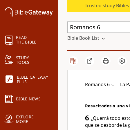
Trusted study Bible
READ
Bible Book List
THE BIBLE
STUDY
TOOLS
BIBLE GATEWAY
PLUS
Romanos 6
La P
BIBLE NEWS
Resucitados a una v
6
EXPLORE
¿Querrá todo est
MORE
que se desborde la 