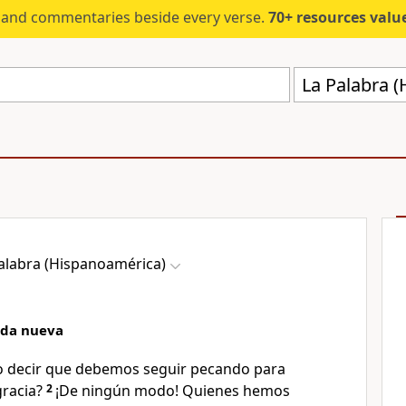
s and commentaries beside every verse.
70+ resources valued at $5,
La Palabra 
alabra (Hispanoamérica)
ida nueva
o decir que debemos seguir pecando para
gracia?
2
¡De ningún modo! Quienes hemos