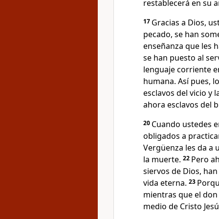
restablecerá en su a
17
Gracias a Dios, us
pecado, se han some
enseñanza que les h
se han puesto al serv
lenguaje corriente e
humana. Así pues, l
esclavos del vicio y
ahora esclavos del 
20
Cuando ustedes er
obligados a practicar
Vergüenza les da a 
la muerte.
22
Pero ah
siervos de Dios, han
vida eterna.
23
Porqu
mientras que el don 
medio de Cristo Jesú