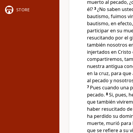
muerto al pecado, ¿
él?
3
¿No saben ustede
STORE
bautismo, fuimos vi
bautismo, en efecto,
participar en su muer
resucitando por el g
también nosotros e
injertados en Crist
compartiremos, tamb
nuestra antigua con
en la cruz, para qu
al pecado y nosotro
7
Pues cuando una pe
pecado.
8
Si, pues, 
que también vivirem
haber resucitado de 
ha perdido su domin
muerte, murió para l
que se refiere a su vi