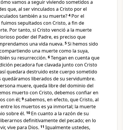
cómo vamos a seguir viviendo sometidos a
s que, al ser vinculados a Cristo por el
nculados también a su muerte?
4
Por el
 fuimos sepultados con Cristo, a fin de
te. Por tanto, si Cristo venció a la muerte
lorioso poder del Padre, es preciso que
mprendamos una vida nueva.
5
Si hemos sido
o compartiendo una muerte como la suya,
ién su resurrección.
6
Tengan en cuenta que
dición pecadora fue clavada junto con Cristo
e así quedara destruido este cuerpo sometido
s quedáramos liberados de su servidumbre.
rsona muere, queda libre del dominio del
hemos muerto con Cristo, debemos confiar en
os con él;
9
sabemos, en efecto, que Cristo, al
entre los muertos es ya inmortal; la muerte
io sobre él.
10
En cuanto a la razón de su
iberarnos definitivamente del pecado; en lo
vir, vive para Dios.
11
Igualmente ustedes,