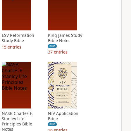
ESV Reformation
King James Study
Study Bible
Bible Notes
15
entries
PLUS
37
entries
NASB Charles F.
NIV Application
Stanley Life
Bible
Principles Bible
PLUS
Notes
16
entries