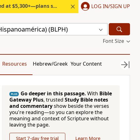
300+—plans start under $6/month.
LOG IN/SIGN UP
(Hispanoamérica) (BLPH)
Font Size
Resources
Hebrew/Greek
Your Content
Go deeper in this passage.
With
Bible
PLUS
Gateway Plus
, trusted
Study Bible notes
and commentary
show beside the verses
you're reading—so you can explore the
meaning and context of Scripture without
leaving the page.
Start 7-day free trial
Learn More