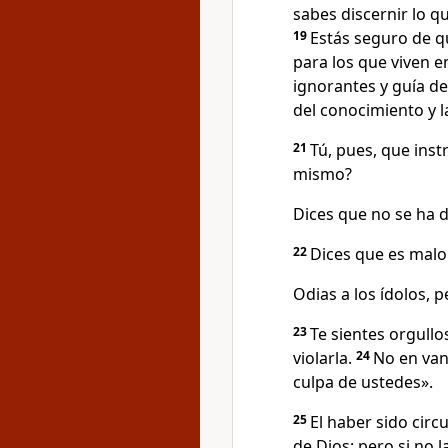
sabes discernir lo q
19
Estás seguro de qu
para los que viven en
ignorantes y guía de 
del conocimiento y l
21
Tú, pues, que inst
mismo?
Dices que no se ha d
22
Dices que es malo
Odias a los ídolos, 
23
Te sientes orgullo
violarla.
24
No en van
culpa de ustedes».
25
El haber sido circ
de Dios; pero si no 