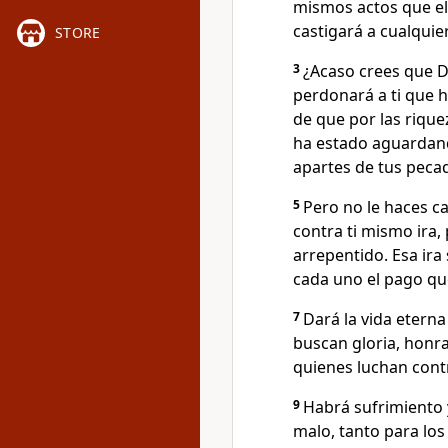
mismos actos que el
castigará a cualquie
STORE
3
¿Acaso crees que D
perdonará a ti que 
de que por las riqu
ha estado aguardand
apartes de tus peca
5
Pero no le haces c
contra ti mismo ira,
arrepentido. Esa ira
cada uno el pago qu
7
Dará la vida eterna
buscan gloria, honra
quienes luchan contr
9
Habrá sufrimiento 
malo, tanto para los