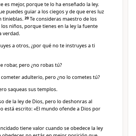
ue es mejor, porque te lo ha enseñado la ley.
e puedes guiar a los ciegos y de que eres luz
 tinieblas.
20
Te consideras maestro de los
los niños, porque tienes en la ley la fuente
a verdad.
ruyes a otros, ¿por qué no te instruyes a ti
e robar, pero ¿no robas tú?
 cometer adulterio, pero ¿no lo cometes tú?
pero saqueas sus templos.
so de la ley de Dios, pero lo deshonras al
o está escrito: «El mundo ofende a Dios por
uncidado tiene valor cuando se obedece la ley
la obedeces no estás en mejor posición que