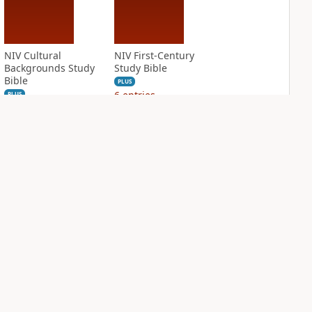
NIV Cultural
NIV First-Century
Backgrounds Study
Study Bible
Bible
PLUS
6
entries
PLUS
19
entries
NIV Grace and
NIV Jesus Bible
Truth Study Bible
PLUS
2
entries
PLUS
10
entries