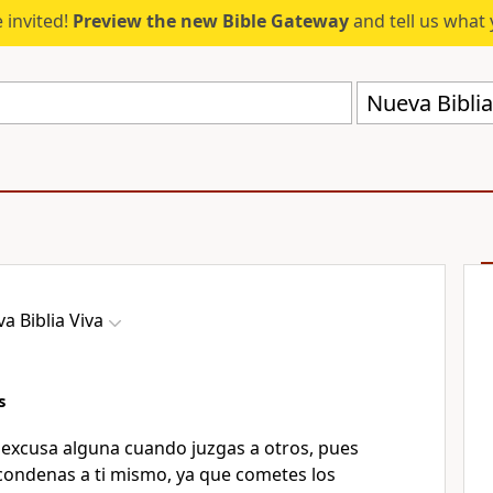
 invited!
Preview the new Bible Gateway
and tell us what 
Nueva Biblia
a Biblia Viva
s
 excusa alguna cuando juzgas a otros, pues
 condenas a ti mismo, ya que cometes los