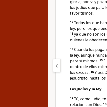
gloria, honra y paz 
los judíos que para l
favoritismos.
12
Todos los que han 
ley; pero los que pec
13
ya que no son los 
quienes la obedecen
14
Cuando los pagan
la ley, aunque nunca 
para sí mismos.
15
El
dentro de ellos mism
los excusa.
16
Y así,
Jesucristo, hasta lo
Los judíos y la ley
17
Tú, como judío, te
relación con Dios.
1