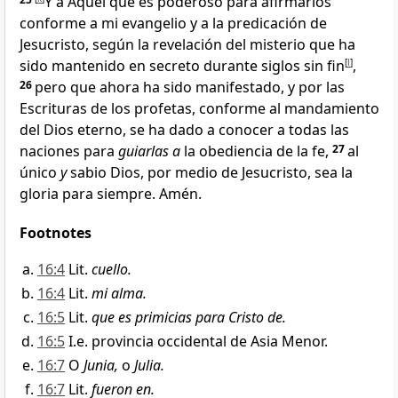
Y a Aquel que es poderoso para afirmarlos
conforme a mi evangelio y a la predicación de
Jesucristo
, según la revelación del misterio que ha
sido mantenido en secreto
durante siglos sin fin
[
l
]
,
26
pero que ahora ha sido manifestado, y por las
Escrituras de los profetas
, conforme al mandamiento
del Dios eterno, se ha dado a conocer a todas las
naciones para
guiarlas a
la obediencia de la fe
,
27
al
único
y
sabio Dios, por medio de Jesucristo, sea la
gloria para siempre
. Amén.
Footnotes
16:4
Lit.
cuello.
16:4
Lit.
mi alma.
16:5
Lit.
que es primicias para Cristo de.
16:5
I.e. provincia occidental de Asia Menor.
16:7
O
Junia,
o
Julia.
16:7
Lit.
fueron en.