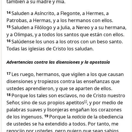
también a su madre y mía.
14
Saluden a Asíncrito, a Flegonte, a Hermes, a
Patrobas, a Hermas, y a los hermanos con ellos.
15
Saluden a Filólogo y a Julia, a Nereo y a su hermana,
y a Olimpas, y a todos los santos
que están con ellos.
16
Salúdense los unos a los otros con un beso santo
.
Todas las iglesias de Cristo los saludan.
Advertencias contra las disensiones y la apostasía
17
Les ruego, hermanos, que vigilen a los que causan
disensiones y tropiezos contra las enseñanzas que
ustedes aprendieron
, y que se aparten de ellos
.
18
Porque los tales son esclavos, no de Cristo nuestro
Señor
, sino de sus propios apetitos
[
i
]
, y por medio de
palabras suaves y lisonjeras
engañan los corazones
de los ingenuos.
19
Porque la
noticia
de la obediencia
de ustedes se ha extendido a todos
. Por tanto, me
regocijo por ustedes, pero quiero que sean sabios