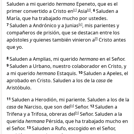
Saluden a mi querido
hermano
Epeneto, que es el
primer convertido a Cristo
en
[
c
]
Asia
[
d
]
.
6
Saluden a
María, que ha trabajado mucho por ustedes.
7
Saluden a Andrónico y a Junias
[
e
]
, mis parientes
y
compañeros de prisión
, que se destacan entre los
apóstoles
y
quienes también vinieron a
[
f
]
Cristo
antes
que yo.
8
Saluden a Amplias, mi querido
hermano
en el Señor.
9
Saluden a Urbano, nuestro colaborador en Cristo
, y
a mi querido
hermano
Estaquis.
10
Saluden a Apeles, el
aprobado en Cristo
. Saluden a los de la
casa
de
Aristóbulo.
11
Saluden a Herodión, mi pariente
. Saluden a los de la
casa
de Narciso, que son del
[
g
]
Señor.
12
Saluden a
Trifena y a Trifosa, obreras del
[
h
]
Señor. Saluden a la
querida
hermana
Pérsida, que ha trabajado mucho en
el Señor.
13
Saluden a Rufo
, escogido en el Señor,