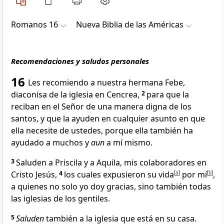
Romanos 16
Nueva Biblia de las Américas
Recomendaciones y saludos personales
16
Les recomiendo
a nuestra hermana Febe,
diaconisa de la iglesia en Cencrea
,
2
para que la
reciban en el Señor de una manera digna
de los
santos
, y que la ayuden en cualquier asunto en que
ella necesite de ustedes, porque ella también ha
ayudado a muchos y
aun
a mí mismo.
3
Saluden a Priscila y a Aquila
, mis colaboradores en
Cristo Jesús
,
4
los cuales expusieron su vida
[
a
]
por mí
[
b
]
,
a quienes no solo yo doy gracias, sino también todas
las iglesias de los gentiles.
5
Saluden
también a la iglesia que está en su casa
.