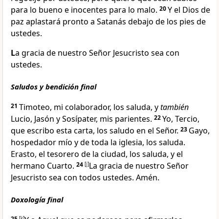
para lo bueno e inocentes para lo malo
.
20
Y el Dios de
paz
aplastará pronto a Satanás
debajo de los pies de
ustedes.
L
a gracia de nuestro Señor Jesucristo sea con
ustedes
.
Saludos y bendición final
21
Timoteo
, mi colaborador, los saluda, y
también
Lucio
, Jasón
y Sosípater
, mis parientes
.
22
Yo, Tercio,
que escribo esta carta, los saludo
en el Señor.
23
Gayo
,
hospedador mío y de toda la iglesia, los saluda.
Erasto
, el tesorero de la ciudad, los saluda, y el
hermano Cuarto.
24
[
j
]
La gracia de nuestro Señor
Jesucristo sea con todos ustedes. Amén.
Doxología final
25
[
k
]