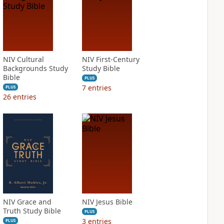
NIV Cultural
NIV First-Century
Backgrounds Study
Study Bible
Bible
PLUS
7
entries
PLUS
26
entries
NIV Grace and
NIV Jesus Bible
Truth Study Bible
PLUS
3
entries
PLUS