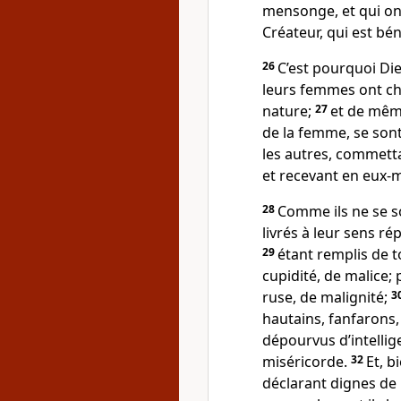
mensonge, et qui ont
Créateur, qui est bé
26
C’est pourquoi Die
leurs femmes ont cha
nature;
27
et de mêm
de la femme, se son
les autres, commet
et recevant en eux-m
28
Comme ils ne se so
livrés à leur sens r
29
étant remplis de t
cupidité, de malice; 
ruse, de malignité;
3
hautains, fanfarons,
dépourvus d’intelli
miséricorde.
32
Et, b
déclarant dignes de