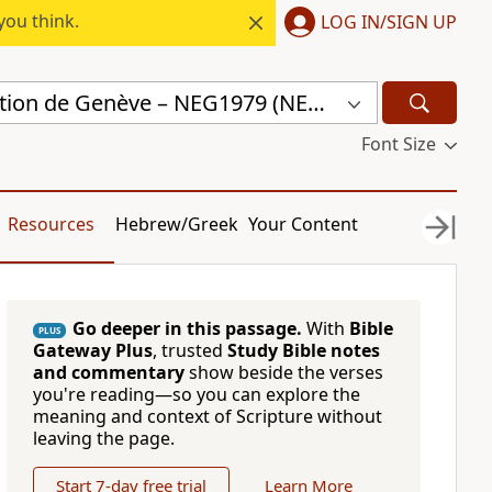
you think.
LOG IN/SIGN UP
Nouvelle Edition de Genève – NEG1979 (NEG1979)
Font Size
Resources
Hebrew/Greek
Your Content
Go deeper in this passage.
With
Bible
PLUS
Gateway Plus
, trusted
Study Bible notes
and commentary
show beside the verses
you're reading—so you can explore the
meaning and context of Scripture without
leaving the page.
Start 7-day free trial
Learn More