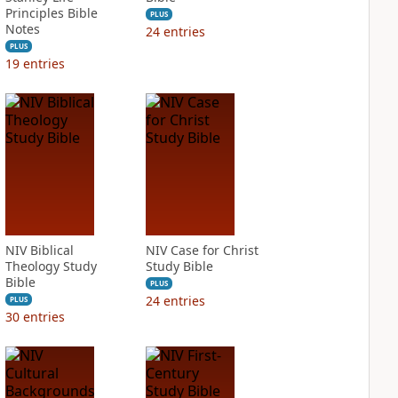
Principles Bible
PLUS
Notes
24
entries
PLUS
19
entries
NIV Biblical
NIV Case for Christ
Theology Study
Study Bible
Bible
PLUS
24
entries
PLUS
30
entries