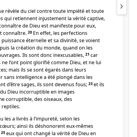
se révèle du ciel contre toute impiété et toute
 qui retiennent injustement la vérité captive,
connaître de Dieu est manifeste pour eux,
it connaître.
20
En effet, les perfections
a puissance éternelle et sa divinité, se voient
epuis la création du monde, quand on les
uvrages. Ils sont donc inexcusables,
21
car
 ne l’ont point glorifié comme Dieu, et ne lui
es; mais ils se sont égarés dans leurs
r sans intelligence a été plongé dans les
nt d’être sages, ils sont devenus fous;
23
et ils
 du Dieu incorruptible en images
e corruptible, des oiseaux, des
reptiles.
 les a livrés à l’impureté, selon les
s cœurs; ainsi ils déshonorent eux-mêmes
;
25
eux qui ont changé la vérité de Dieu en