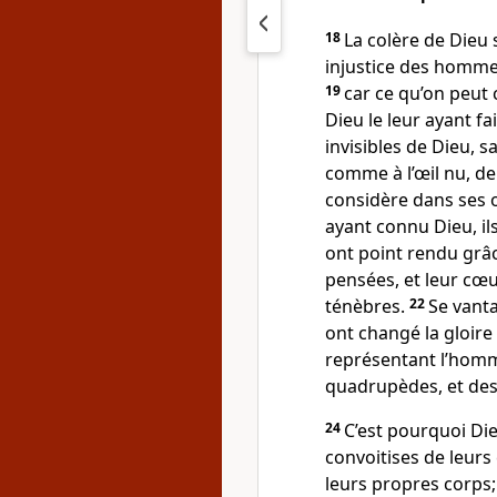
18
La colère de Dieu 
injustice des hommes
19
car ce qu’on peut 
Dieu le leur ayant fa
invisibles de Dieu, s
comme à l’œil nu, d
considère dans ses o
ayant connu Dieu, ils
ont point rendu grâc
pensées, et leur cœu
ténèbres.
22
Se vanta
ont changé la gloire
représentant l’homm
quadrupèdes, et des 
24
C’est pourquoi Dieu
convoitises de leur
leurs propres corps