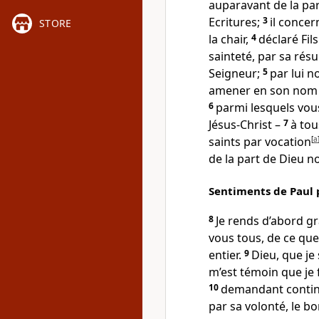
auparavant de la par
Ecritures;
3
il concer
STORE
la chair,
4
déclaré Fil
sainteté, par sa résu
Seigneur;
5
par lui n
amener en son nom à 
6
parmi lesquels vous
Jésus-Christ –
7
à tou
saints par vocation
[
a
de la part de Dieu n
Sentiments de Paul 
8
Je rends d’abord gr
vous tous, de ce qu
entier.
9
Dieu, que je 
m’est témoin que je 
10
demandant continu
par sa volonté, le bo