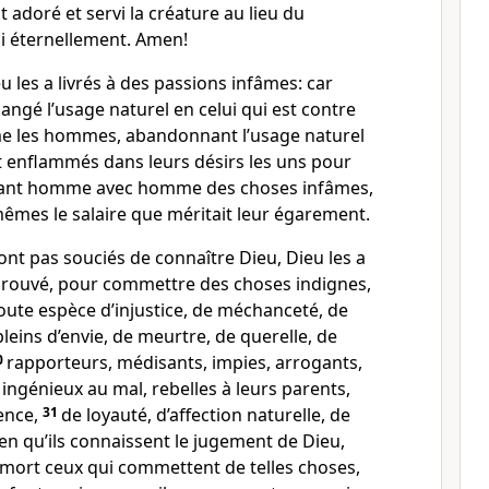
 adoré et servi la créature au lieu du
ni éternellement. Amen!
u les a livrés à des passions infâmes: car
ngé l’usage naturel en celui qui est contre
e les hommes, abandonnant l’usage naturel
t enflammés dans leurs désirs les uns pour
tant homme avec homme des choses infâmes,
êmes le salaire que méritait leur égarement.
nt pas souciés de connaître Dieu, Dieu les a
éprouvé, pour commettre des choses indignes,
oute espèce d’injustice, de méchanceté, de
pleins d’envie, de meurtre, de querelle, de
0
rapporteurs, médisants, impies, arrogants,
 ingénieux au mal, rebelles à leurs parents,
gence,
31
de loyauté, d’affection naturelle, de
ien qu’ils connaissent le jugement de Dieu,
 mort ceux qui commettent de telles choses,