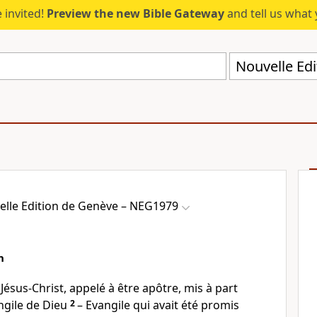
 invited!
Preview the new Bible Gateway
and tell us what 
elle Edition de Genève – NEG1979
n
 Jésus-Christ, appelé à être apôtre, mis à part
ngile de Dieu
2
– Evangile qui avait été promis