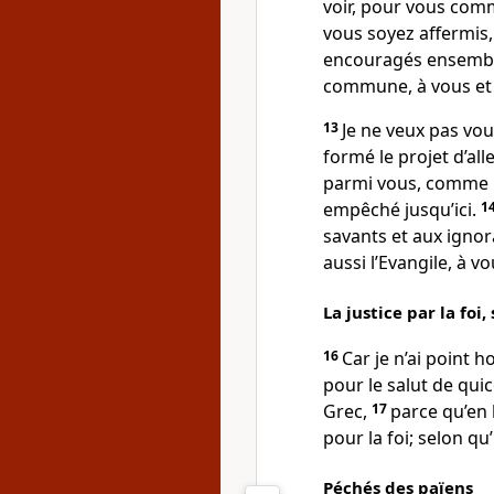
voir, pour vous com
vous soyez affermis
encouragés ensemble 
commune, à vous et 
13
Je ne veux pas vous
formé le projet d’alle
parmi vous, comme pa
empêché jusqu’ici.
1
savants et aux igno
aussi l’Evangile, à v
La justice par la foi,
16
Car je n’ai point h
pour le salut de qui
Grec,
17
parce qu’en l
pour la foi; selon qu’i
Péchés des païens