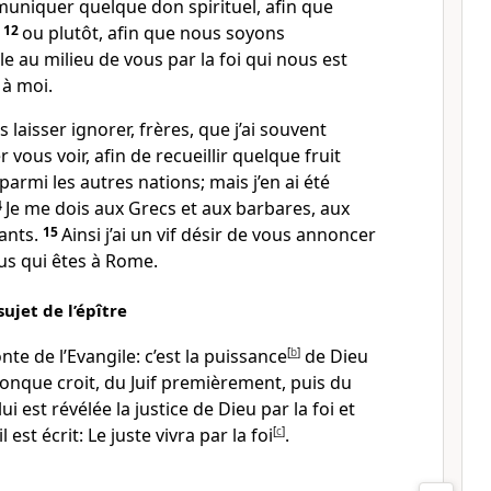
muniquer quelque don spirituel, afin que
,
12
ou plutôt, afin que nous soyons
au milieu de vous par la foi qui nous est
à moi.
 laisser ignorer, frères, que j’ai souvent
r vous voir, afin de recueillir quelque fruit
rmi les autres nations; mais j’en ai été
4
Je me dois aux Grecs et aux barbares, aux
rants.
15
Ainsi j’ai un vif désir de vous annoncer
ous qui êtes à Rome.
 sujet de l’épître
onte de l’Evangile: c’est la puissance
[
b
]
de Dieu
conque croit, du Juif premièrement, puis du
ui est révélée la justice de Dieu par la foi et
l est écrit: Le juste vivra par la foi
[
c
]
.