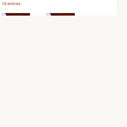
14
entries
NIV Quest Study
NIV Storyline Bible
Bible Notes
PLUS
1
entry
PLUS
14
entries
Sign Up for Bible Gateway: News