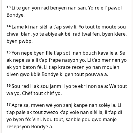
13
Li te gen yon rad benyen nan san. Yo rele l' pawòl
Bondye.
14
Lame ki nan sièl la t'ap swiv li. Yo tout te moute sou
chwal blan, yo te abiye ak bèl rad twal fen, byen klere,
byen pwòp.
15
Yon nepe byen file t'ap soti nan bouch kavalie a. Se
ak nepe sa a li t'ap frape nasyon yo. Li t'ap mennen yo
ak yon baton fè. Li t'ap kraze rezen yo nan moulen
diven gwo kòlè Bondye ki gen tout pouvwa a.
16
Sou rad li ak sou janm li yo te ekri non sa a: Wa tout
wa yo, Chèf tout chèf yo.
17
Apre sa, mwen wè yon zanj kanpe nan solèy la. Li
t'ap pale ak tout zwezo k'ap vole nan sièl la, li t'ap di
yo byen fò: Vini. Nou tout, sanble pou gwo manje
resepsyon Bondye a.