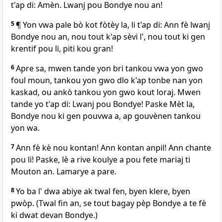
t'ap di: Amèn. Lwanj pou Bondye nou an!
5
¶ Yon vwa pale bò kot fòtèy la, li t'ap di: Ann fè lwanj
Bondye nou an, nou tout k'ap sèvi l', nou tout ki gen
krentif pou li, piti kou gran!
6
Apre sa, mwen tande yon bri tankou vwa yon gwo
foul moun, tankou yon gwo dlo k'ap tonbe nan yon
kaskad, ou ankò tankou yon gwo kout loraj. Mwen
tande yo t'ap di: Lwanj pou Bondye! Paske Mèt la,
Bondye nou ki gen pouvwa a, ap gouvènen tankou
yon wa.
7
Ann fè kè nou kontan! Ann kontan anpil! Ann chante
pou li! Paske, lè a rive koulye a pou fete mariaj ti
Mouton an. Lamarye a pare.
8
Yo ba l' dwa abiye ak twal fen, byen klere, byen
pwòp. (Twal fin an, se tout bagay pèp Bondye a te fè
ki dwat devan Bondye.)