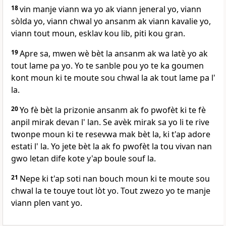
18
vin manje viann wa yo ak viann jeneral yo, viann
sòlda yo, viann chwal yo ansanm ak viann kavalie yo,
viann tout moun, esklav kou lib, piti kou gran.
19
Apre sa, mwen wè bèt la ansanm ak wa latè yo ak
tout lame pa yo. Yo te sanble pou yo te ka goumen
kont moun ki te moute sou chwal la ak tout lame pa l'
la.
20
Yo fè bèt la prizonie ansanm ak fo pwofèt ki te fè
anpil mirak devan l' lan. Se avèk mirak sa yo li te rive
twonpe moun ki te resevwa mak bèt la, ki t'ap adore
estati l' la. Yo jete bèt la ak fo pwofèt la tou vivan nan
gwo letan dife kote y'ap boule souf la.
21
Nepe ki t'ap soti nan bouch moun ki te moute sou
chwal la te touye tout lòt yo. Tout zwezo yo te manje
viann plen vant yo.