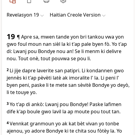
Revelasyon 19
Haitian Creole Version
19
¶ Apre sa, mwen tande yon bri tankou vwa yon
gwo foul moun nan sièl la ki t'ap pale byen fò. Yo t'ap
di: Lwanj pou Bondye nou an! Se li menm ki delivre
nou. Tout onè, tout pouvwa se pou li.
2
Li jije dapre laverite san patipri. Li kondannen gwo
jennès ki t'ap pèvèti latè ak imoralite l' la. Li peni l'
byen peni, paske li te mete san sèvitè Bondye yo deyò,
li te touye yo.
3
Yo t'ap di ankò: Lwanj pou Bondye! Paske lafimen
dife k'ap boule gwo lavil la ap moute pou tout tan.
4
Vennkat granmoun yo ak kat bèt vivan yo tonbe
ajenou, yo adore Bondye ki te chita sou fòtèy la. Yo