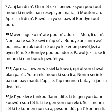
9
Zanj lan di m': Ou mèt ekri: benediksyon pou tout
moun ki envite nan resepsyon mariaj ti Mouton an.
Apre sa li di m': Pawòl sa yo se pawòl Bondye tout
bon.
10
Mwen lage kò m' atè pou m' adore li. Men, li di m':
Non, pa fè sa. Se sèvi m'ap sèvi Bondye ansanm avè
ou, ansanm ak tout frè ou yo ki kenbe pawòl Jezi a
byen fèm. Se Bondye pou ou adore. Pawòl Jezi a, se li
menm ki nan bouch pwofèt yo.
11
¶ Apre sa, mwen wè sièl la louvri, epi o! yon chwal
blan parèt. Yo te rele moun ki sou li a: Nonm serie ki
pa nan bay manti. L'ap jije, l'ap mennen batay la jan sa
dwe fèt.
12
Je l' yo klere tankou flanm dife. Li te gen yon bann
kouwòn sou tèt li. Li te gen yon non ekri. Se li menm
sèl ki te konnen non sa a, pesonn dòt pa t' konnen li.