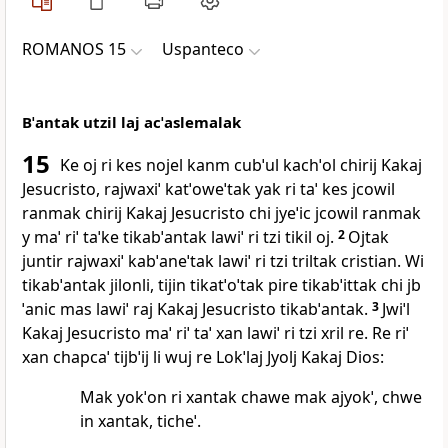
ROMANOS 15
Uspanteco
Bˈantak utzil laj acˈaslemalak
15
Ke oj ri kes nojel kanm cubˈul kachˈol chirij Kakaj
Jesucristo, rajwaxiˈ katˈoweˈtak yak ri taˈ kes jcowil
ranmak chirij Kakaj Jesucristo chi jyeˈic jcowil ranmak
y maˈ riˈ taˈke tikabˈantak lawiˈ ri tzi tikil oj.
2
Ojtak
juntir rajwaxiˈ kabˈaneˈtak lawiˈ ri tzi triltak cristian. Wi
tikabˈantak jilonli, tijin tikatˈoˈtak pire tikabˈittak chi jb
ˈanic mas lawiˈ raj Kakaj Jesucristo tikabˈantak.
3
Jwiˈl
Kakaj Jesucristo maˈ riˈ taˈ xan lawiˈ ri tzi xril re. Re riˈ
xan chapcaˈ tijbˈij li wuj re Lokˈlaj Jyolj Kakaj Dios:
Mak yokˈon ri xantak chawe mak ajyokˈ, chwe
in xantak, ticheˈ.