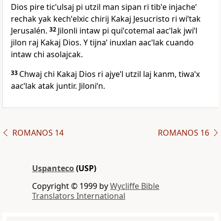
Dios pire ticˈulsaj pi utzil man sipan ri tibˈe injacheˈ
rechak yak kechˈelxic chirij Kakaj Jesucristo ri wiˈtak
Jerusalén.
32
Jilonli intaw pi quiˈcotemal aacˈlak jwiˈl
jilon raj Kakaj Dios. Y tijnaˈ inuxlan aacˈlak cuando
intaw chi asolajcak.
33
Chwaj chi Kakaj Dios ri ajyeˈl utzil laj kanm, tiwaˈx
aacˈlak atak juntir. Jiloniˈn.
ROMANOS 14
ROMANOS 16
Uspanteco
(USP)
Copyright © 1999 by
Wycliffe Bible
Translators International