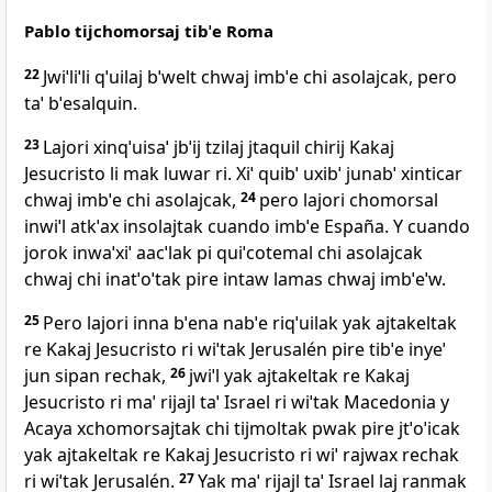
Pablo tijchomorsaj tibˈe Roma
22
Jwiˈliˈli qˈuilaj bˈwelt chwaj imbˈe chi asolajcak, pero
taˈ bˈesalquin.
23
Lajori xinqˈuisaˈ jbˈij tzilaj jtaquil chirij Kakaj
Jesucristo li mak luwar ri. Xiˈ quibˈ uxibˈ junabˈ xinticar
chwaj imbˈe chi asolajcak,
24
pero lajori chomorsal
inwiˈl atkˈax insolajtak cuando imbˈe España. Y cuando
jorok inwaˈxiˈ aacˈlak pi quiˈcotemal chi asolajcak
chwaj chi inatˈoˈtak pire intaw lamas chwaj imbˈeˈw.
25
Pero lajori inna bˈena nabˈe riqˈuilak yak ajtakeltak
re Kakaj Jesucristo ri wiˈtak Jerusalén pire tibˈe inyeˈ
jun sipan rechak,
26
jwiˈl yak ajtakeltak re Kakaj
Jesucristo ri maˈ rijajl taˈ Israel ri wiˈtak Macedonia y
Acaya xchomorsajtak chi tijmoltak pwak pire jtˈoˈicak
yak ajtakeltak re Kakaj Jesucristo ri wiˈ rajwax rechak
ri wiˈtak Jerusalén.
27
Yak maˈ rijajl taˈ Israel laj ranmak