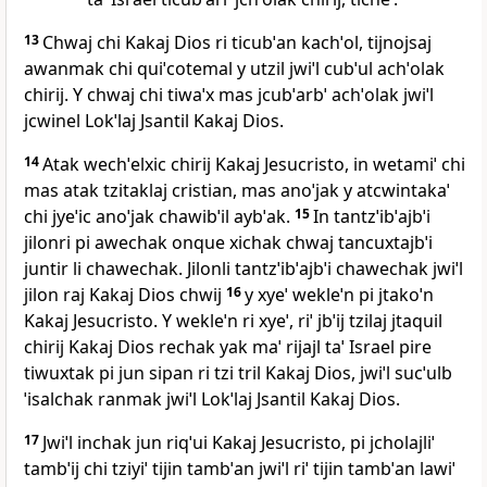
13
Chwaj chi Kakaj Dios ri ticubˈan kachˈol, tijnojsaj
awanmak chi quiˈcotemal y utzil jwiˈl cubˈul achˈolak
chirij. Y chwaj chi tiwaˈx mas jcubˈarbˈ achˈolak jwiˈl
jcwinel Lokˈlaj Jsantil Kakaj Dios.
14
Atak wechˈelxic chirij Kakaj Jesucristo, in wetamiˈ chi
mas atak tzitaklaj cristian, mas anoˈjak y atcwintakaˈ
chi jyeˈic anoˈjak chawibˈil aybˈak.
15
In tantzˈibˈajbˈi
jilonri pi awechak onque xichak chwaj tancuxtajbˈi
juntir li chawechak. Jilonli tantzˈibˈajbˈi chawechak jwiˈl
jilon raj Kakaj Dios chwij
16
y xyeˈ wekleˈn pi jtakoˈn
Kakaj Jesucristo. Y wekleˈn ri xyeˈ, riˈ jbˈij tzilaj jtaquil
chirij Kakaj Dios rechak yak maˈ rijajl taˈ Israel pire
tiwuxtak pi jun sipan ri tzi tril Kakaj Dios, jwiˈl sucˈulb
ˈisalchak ranmak jwiˈl Lokˈlaj Jsantil Kakaj Dios.
17
Jwiˈl inchak jun riqˈui Kakaj Jesucristo, pi jcholajliˈ
tambˈij chi tziyiˈ tijin tambˈan jwiˈl riˈ tijin tambˈan lawiˈ