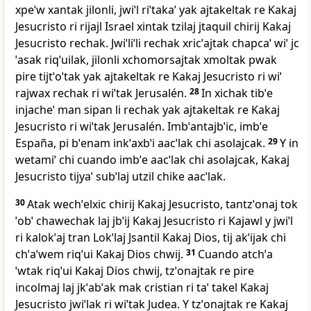
xpeˈw xantak jilonli, jwiˈl riˈtakaˈ yak ajtakeltak re Kakaj
Jesucristo ri rijajl Israel xintak tzilaj jtaquil chirij Kakaj
Jesucristo rechak. Jwiˈliˈli rechak xricˈajtak chapcaˈ wiˈ jc
ˈasak riqˈuilak, jilonli xchomorsajtak xmoltak pwak
pire tijtˈoˈtak yak ajtakeltak re Kakaj Jesucristo ri wiˈ
rajwax rechak ri wiˈtak Jerusalén.
28
In xichak tibˈe
injacheˈ man sipan li rechak yak ajtakeltak re Kakaj
Jesucristo ri wiˈtak Jerusalén. Imbˈantajbˈic, imbˈe
España, pi bˈenam inkˈaxbˈi aacˈlak chi asolajcak.
29
Y in
wetamiˈ chi cuando imbˈe aacˈlak chi asolajcak, Kakaj
Jesucristo tijyaˈ subˈlaj utzil chike aacˈlak.
30
Atak wechˈelxic chirij Kakaj Jesucristo, tantzˈonaj tok
ˈobˈ chawechak laj jbˈij Kakaj Jesucristo ri Kajawl y jwiˈl
ri kalokˈaj tran Lokˈlaj Jsantil Kakaj Dios, tij akˈijak chi
chˈaˈwem riqˈui Kakaj Dios chwij.
31
Cuando atchˈa
ˈwtak riqˈui Kakaj Dios chwij, tzˈonajtak re pire
incolmaj laj jkˈabˈak mak cristian ri taˈ takel Kakaj
Jesucristo jwiˈlak ri wiˈtak Judea. Y tzˈonajtak re Kakaj