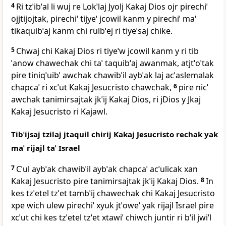
4
Ri tzˈibˈal li wuj re Lokˈlaj Jyolj Kakaj Dios ojr pirechiˈ
ojjtijojtak, pirechiˈ tijyeˈ jcowil kanm y pirechiˈ maˈ
tikaquibˈaj kanm chi rulbˈej ri tiyeˈsaj chike.
5
Chwaj chi Kakaj Dios ri tiyeˈw jcowil kanm y ri tib
ˈanow chawechak chi taˈ taquibˈaj awanmak, atjtˈoˈtak
pire tiniqˈuibˈ awchak chawibˈil aybˈak laj acˈaslemalak
chapcaˈ ri xcˈut Kakaj Jesucristo chawchak,
6
pire nicˈ
awchak tanimirsajtak jkˈij Kakaj Dios, ri jDios y Jkaj
Kakaj Jesucristo ri Kajawl.
Tibˈijsaj tzilaj jtaquil chirij Kakaj Jesucristo rechak yak
maˈ rijajl taˈ Israel
7
Cˈul aybˈak chawibˈil aybˈak chapcaˈ acˈulicak xan
Kakaj Jesucristo pire tanimirsajtak jkˈij Kakaj Dios.
8
In
kes tzˈetel tzˈet tambˈij chawechak chi Kakaj Jesucristo
xpe wich ulew pirechiˈ xyuk jtˈoweˈ yak rijajl Israel pire
xcˈut chi kes tzˈetel tzˈet xtawiˈ chiwch juntir ri bˈil jwiˈl