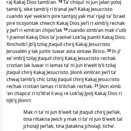
raj Kakaj Dios tambˈan.
18
Taˈ chiquiˈ ni jun jalan yoloj
tambˈij, xike tambˈij ri bˈanal jwiˈl Kakaj Jesucristo
cuando xyeˈ wekleˈn pire tantijoj yak maˈ rijajl taˈ Israel
pire ticojontak chiwch Kakaj Dios jwiˈl ri ximbˈij rechak
y jwiˈl ri ximbˈan chijxoˈlak
19
cuando ximbˈan mak cˈutb
ˈi jcwinel Kakaj Dios laˈ jcwinel Lokˈlaj Jsantil Kakaj Dios.
Xincholbˈi jbˈij tzilaj jtaquil chirij Kakaj Jesucristo
Jerusalén y lak juntir luwar asta xintaw Ilírico.
20
In jiˈ
xeˈ imbˈij tzilaj jtaquil chirij Kakaj Jesucristo rechak
cristian lak luwar ri lamas taˈ ni jun bˈwelt bˈil tzilaj
jtaquil chirij Kakaj Jesucristo. Jilonli ximbˈan jwiˈl taˈ
chwaj tambˈij chic tzilaj jtaquil chirij Kakaj Jesucristo
rechak cristian lamas ri bˈilchak rechak.
21
Jilon ximb
ˈan chapcaˈ ri tzˈibˈal li wuj re Lokˈlaj Jyolj Kakaj Dios ri
tijbˈij jilonri:
Mak ri taˈ ni jun bˈwelt tal jtaquil chirij jwiˈlak,
tina riltakna jwich y mak ri taˈ ni jun bˈwelt tal
jcholajl jwiˈlak, tina jtatakna jcholajl, ticheˈ.