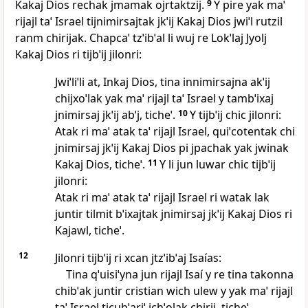
Kakaj Dios rechak jmamak ojrtaktzij.
9
Y pire yak maˈ
rijajl taˈ Israel tijnimirsajtak jkˈij Kakaj Dios jwiˈl rutzil
ranm chirijak. Chapcaˈ tzˈibˈal li wuj re Lokˈlaj Jyolj
Kakaj Dios ri tijbˈij jilonri:
Jwiˈliˈli at, Inkaj Dios, tina innimirsajna akˈij
chijxoˈlak yak maˈ rijajl taˈ Israel y tambˈixaj
jnimirsaj jkˈij abˈj, ticheˈ.
10
Y tijbˈij chic jilonri:
Atak ri maˈ atak taˈ rijajl Israel, quiˈcotentak chi
jnimirsaj jkˈij Kakaj Dios pi jpachak yak jwinak
Kakaj Dios, ticheˈ.
11
Y li jun luwar chic tijbˈij
jilonri:
Atak ri maˈ atak taˈ rijajl Israel ri watak lak
juntir tilmit bˈixajtak jnimirsaj jkˈij Kakaj Dios ri
Kajawl, ticheˈ.
12
Jilonri tijbˈij ri xcan jtzˈibˈaj Isaías:
Tina qˈuisiˈyna jun rijajl Isaí y re tina takonna
chibˈak juntir cristian wich ulew y yak maˈ rijajl
taˈ Israel ticubˈariˈ jchˈolak chirij, ticheˈ.