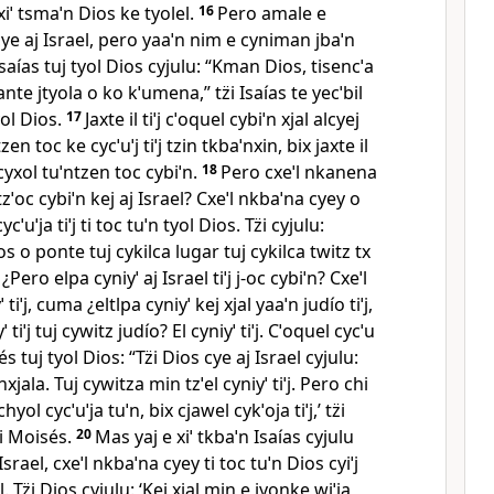
 xiˈ tsmaˈn Dios ke tyolel.
16
Pero amale e
ye aj Israel, pero yaaˈn nim e cyniman jbaˈn
Isaías tuj tyol Dios cyjulu: “Kman Dios, tisencˈa
nte jtyola o ko kˈumena,” tz̈i Isaías te yecˈbil
yol Dios.
17
Jaxte il tiˈj cˈoquel cybiˈn xjal alcyej
en toc ke cycˈuˈj tiˈj tzin tkbaˈnxin, bix jaxte il
cyxol tuˈntzen toc cybiˈn.
18
Pero cxeˈl nkanena
ˈoc cybiˈn kej aj Israel? Cxeˈl nkbaˈna cyey o
cˈuˈja tiˈj ti toc tuˈn tyol Dios. Tz̈i cyjulu:
os o ponte tuj cykilca lugar tuj cykilca twitz tx
9
¿Pero elpa cyniyˈ aj Israel tiˈj j‑oc cybiˈn? Cxeˈl
tiˈj, cuma ¿eltlpa cyniyˈ kej xjal yaaˈn judío tiˈj,
ˈ tiˈj tuj cywitz judío? El cyniyˈ tiˈj. Cˈoquel cycˈu
sés tuj tyol Dios: “Tz̈i Dios cye aj Israel cyjulu:
nxjala. Tuj cywitza min tzˈel cyniyˈ tiˈj. Pero chi
yol cycˈuˈja tuˈn, bix cjawel cykˈoja tiˈj,’ tz̈i
̈i Moisés.
20
Mas yaj e xiˈ tkbaˈn Isaías cyjulu
Israel, cxeˈl nkbaˈna cyey ti toc tuˈn Dios cyiˈj
l. Tz̈i Dios cyjulu: ‘Kej xjal min e jyonke wiˈja