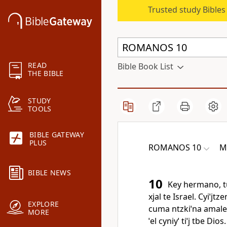
Trusted study Bible
READ
Bible Book List
THE BIBLE
STUDY
TOOLS
BIBLE GATEWAY
PLUS
ROMANOS 10
M
BIBLE NEWS
10
Key hermano, tuy
xjal te Israel. Cyiˈjt
EXPLORE
cuma ntzkiˈna amale 
MORE
ˈel cyniyˈ tiˈj tbe Dios.