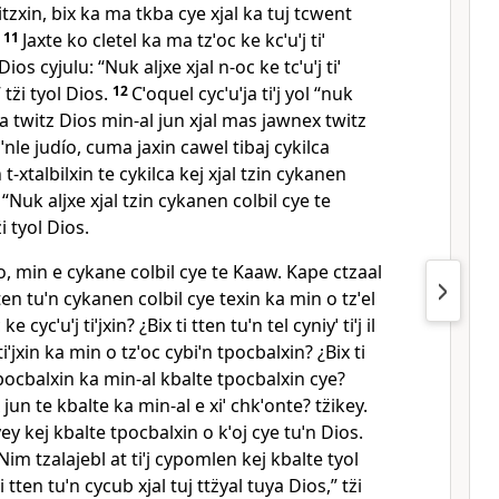
witzxin, bix ka ma tkba cye xjal ka tuj tcwent
11
Jaxte ko cletel ka ma tzˈoc ke kcˈuˈj tiˈ
Dios cyjulu: “Nuk aljxe xjal n‑oc ke tcˈuˈj tiˈ
” tz̈i tyol Dios.
12
Cˈoquel cycˈuˈja tiˈj yol “nuk
ina twitz Dios min‑al jun xjal mas jawnex twitz
aaˈnle judío, cuma jaxin cawel tibaj cykilca
n t‑xtalbilxin te cykilca kej xjal tzin cykanen
3
“Nuk aljxe xjal tzin cykanen colbil cye te
i tyol Dios.
ío, min e cykane colbil cye te Kaaw. Kape ctzaal
en tuˈn cykanen colbil cye texin ka min o tzˈel
oc ke cycˈuˈj tiˈjxin? ¿Bix ti tten tuˈn tel cyniyˈ tiˈj il
j tiˈjxin ka min o tzˈoc cybiˈn tpocbalxin? ¿Bix ti
tpocbalxin ka min‑al kbalte tpocbalxin cye?
x jun te kbalte ka min‑al e xiˈ chkˈonte? tz̈ikey.
ey kej kbalte tpocbalxin o kˈoj cye tuˈn Dios.
 “Nim tzalajebl at tiˈj cypomlen kej kbalte tyol
 tten tuˈn cycub xjal tuj ttz̈yal tuya Dios,” tz̈i