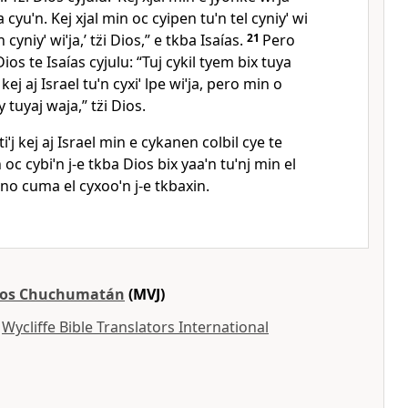
 cyuˈn. Kej xjal min oc cyipen tuˈn tel cyniyˈ wi
 cyniyˈ wiˈja,’ tz̈i Dios,” e tkba Isaías.
21
Pero
 Dios te Isaías cyjulu: “Tuj cykil tyem bix tuya
kej aj Israel tuˈn cyxiˈ lpe wiˈja, pero min o
tuyaj waja,” tz̈i Dios.
 tiˈj kej aj Israel min e cykanen colbil cye te
 oc cybiˈn j‑e tkba Dios bix yaaˈn tuˈnj min el
 sino cuma el cyxooˈn j‑e tkbaxin.
tos Chuchumatán
(MVJ)
y
Wycliffe Bible Translators International