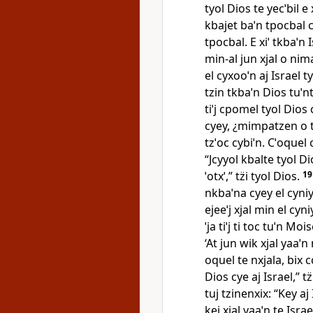
tyol Dios te yecˈbil e
kbajet baˈn tpocbal c
tpocbal. E xiˈ tkbaˈn 
min‑al jun xjal o nima
el cyxooˈn aj Israel t
tzin tkbaˈn Dios tuˈntz
tiˈj cpomel tyol Dios 
cyey, ¿mimpatzen o tz
tzˈoc cybiˈn. Cˈoquel cy
“Jcyyol kbalte tyol Di
ˈotxˈ,” tz̈i tyol Dios.
1
nkbaˈna cyey el cyniyˈ 
ejeeˈj xjal min el cyniy
ˈja tiˈj ti toc tuˈn Moi
‘At jun wik xjal yaaˈn 
oquel te nxjala, bix cch
Dios cye aj Israel,” tz
tuj tzinenxix: “Key aj 
kej xjal yaaˈn te Israe