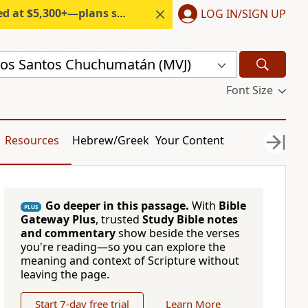
300+—plans start under $6/month.
LOG IN/SIGN UP
os Santos Chuchumatán (MVJ)
Font Size
Resources
Hebrew/Greek
Your Content
Go deeper in this passage.
With
Bible
PLUS
Gateway Plus
, trusted
Study Bible notes
and commentary
show beside the verses
you're reading—so you can explore the
meaning and context of Scripture without
leaving the page.
Start 7-day free trial
Learn More