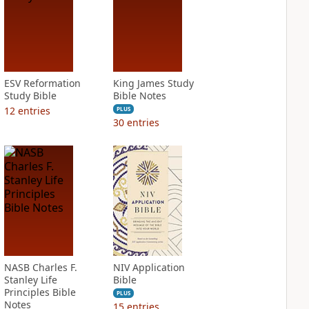
ESV Reformation
King James Study
Study Bible
Bible Notes
12
entries
PLUS
30
entries
NASB Charles F.
NIV Application
Stanley Life
Bible
Principles Bible
PLUS
Notes
15
entries