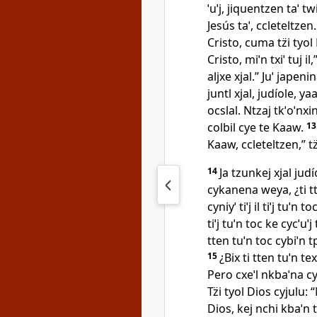
ˈuˈj, jiquentzen taˈ t
Jesús taˈ, ccleteltzen.
Cristo, cuma tz̈i tyol 
Cristo, miˈn txiˈ tuj il,
aljxe xjal.” Juˈ japen
juntl xjal, judíole, y
ocslal. Ntzaj tkˈoˈnxi
colbil cye te Kaaw.
1
Kaaw, ccleteltzen,” tz̈
14
Ja tzunkej xjal jud
cykanena weya, ¿ti tt
cyniyˈ tiˈj il tiˈj tuˈn t
tiˈj tuˈn toc ke cycˈuˈ
tten tuˈn toc cybiˈn 
15
¿Bix ti tten tuˈn te
Pero cxeˈl nkbaˈna cy
Tz̈i tyol Dios cyjulu:
Dios, kej nchi kbaˈn ti