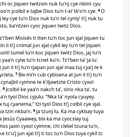
 chi oc jiquen twitzxin nuk tuˈnj cye nbint cyu
xooˈn jcolbil e tajbe Dios tuˈn t‑xiˈ tkˈoˈn cye.
4
O
 ley cye tuˈn Dios nuk tuˈn tel cyniyˈ tiˈj nuk tu
Cristo, baˈntzen cyoc jiquen twitz Dios.
zˈiˈben Moisés ti tten tuˈn toc jun xjal jiquen tu
in il tiˈj cnimal jun xjal cykil ley tuˈn tel jiquen
juntl tumel tuˈn koc jiquen twitz Dios, jaj tuˈn
x yaaˈn cyiw tuˈn tcnet kuˈn. Tzˈiˈben taˈ ja lu:
un il tiˈj tuˈn tjapan jun xjal maa tuj cyaˈj te k
ycleta.
7
Bix miˈn cub cybisena at jun il tiˈj tuˈn
 cynajbil cyimne te kˈiljawtzte Cristo cyxol
.
8
Jcolbil ke yaaˈn nakch taˈ, sino nka taˈ, tu
aˈn tyol Dios cyjulu: “Nka taˈ nyola cyuyey.
tuj cyanema,” tz̈i tyol Dios tiˈj colbil cye xjal.
ya tzin nkbaˈn.
9
Ja tzunj lu. Ka ma cykbay tuya
 ja Jesús Cyaawey, bix ka ma cyocslay tuj
ios jaxin cyxol cyimne, chi cletel tzuna tuˈn,
tcˈuˈj jun xjal tiˈj ti toc tuˈn Dios tuya cykil tc