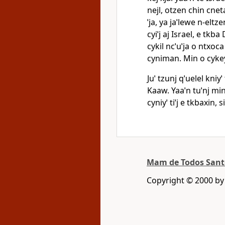
nejl, otzen chin cneta
ˈja, ya jaˈlewe n‑eltzen
cyiˈj aj Israel, e tkba
cykil ncˈuˈja o ntxoca 
cyniman. Min o cykey 
Juˈ tzunj qˈuelel kniyˈ
Kaaw. Yaaˈn tuˈnj min
cyniyˈ tiˈj e tkbaxin,
Mam de Todos San
Copyright © 2000 b