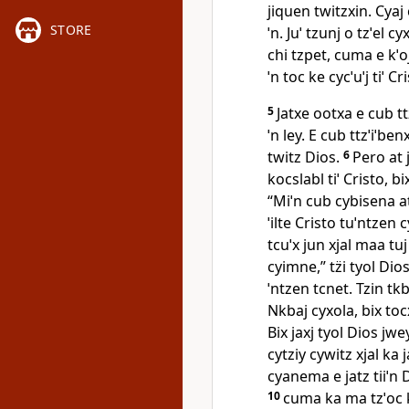
jiquen twitzxin. Cyaj
STORE
ˈn. Juˈ tzunj o tzˈel cy
chi tzpet, cuma e kˈoj
ˈn toc ke cycˈuˈj tiˈ 
5
Jatxe ootxa e cub tt
ˈn ley. E cub ttzˈiˈbenx
twitz Dios.
6
Pero at 
kocslabl tiˈ Cristo, bi
“Miˈn cub cybisena at j
ˈilte Cristo tuˈntzen c
tcuˈx jun xjal maa tuj
cyimne,” tz̈i tyol Dios
ˈntzen tcnet. Tzin tkb
Nkbaj cyxola, bix tocx 
Bix jaxj tyol Dios jwe
cytziy cywitz xjal ka
cyanema e jatz tiiˈn D
10
cuma ka ma tzˈoc ke 