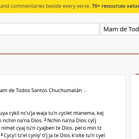
s and commentaries beside every verse.
70+ resources valued at $5,
Mam de Tod
am de Todos Santos Chuchumatán
a cykil ncˈuˈja waja tuˈn cyclet ntanema, kej
zen nchin naˈna Dios.
2
Nchin naˈna Dios cyiˈj
nimet cyaj tuˈn cyajben te Dios, pero min tz
3
Cycyˈi tzˈel cyniyˈ tiˈj ja te Dios kˈolte tuˈn cyel