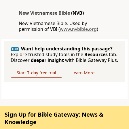
New Vietnamese Bible
(NVB)
New Vietnamese Bible. Used by
permission of VBI (
www.nvbible.org
)
Want help understanding this passage?
PLUS
Explore trusted study tools in the
Resources
tab.
Discover
deeper insight
with Bible Gateway Plus.
Start 7-day free trial
Learn More
Sign Up for Bible Gateway: News &
Knowledge