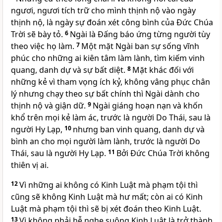
ngươi, ngươi tích trữ cho mình thịnh nộ vào ngày
thịnh nộ, là ngày sự đoán xét công bình của Đức Chúa
Trời sẽ bày tỏ.
6
Ngài là Đấng báo ứng từng người tùy
theo việc họ làm.
7
Một mặt Ngài ban sự sống vĩnh
phúc cho những ai kiên tâm làm lành, tìm kiếm vinh
quang, danh dự và sự bất diệt.
8
Mặt khác đối với
những kẻ vì tham vọng ích kỷ, không vâng phục chân
lý nhưng chạy theo sự bất chính thì Ngài dành cho
thịnh nộ và giận dữ.
9
Ngài giáng hoạn nạn và khốn
khổ trên mọi kẻ làm ác, trước là người Do Thái, sau là
người Hy Lạp,
10
nhưng ban vinh quang, danh dự và
bình an cho mọi người làm lành, trước là người Do
Thái, sau là người Hy Lạp.
11
Bởi Đức Chúa Trời không
thiên vị ai.
12
Vì những ai không có Kinh Luật mà phạm tội thì
cũng sẽ không Kinh Luật mà hư mất; còn ai có Kinh
Luật mà phạm tội thì sẽ bị xét đoán theo Kinh Luật.
13
Vì không phải hễ nghe suông Kinh Luật là trở thành