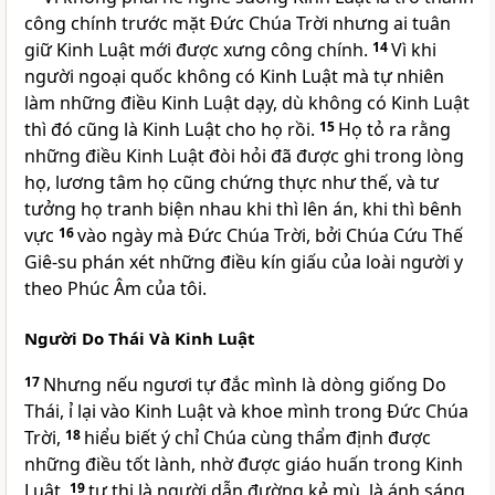
công chính trước mặt Đức Chúa Trời nhưng ai tuân
giữ Kinh Luật mới được xưng công chính.
14
Vì khi
người ngoại quốc không có Kinh Luật mà tự nhiên
làm những điều Kinh Luật dạy, dù không có Kinh Luật
thì đó cũng là Kinh Luật cho họ rồi.
15
Họ tỏ ra rằng
những điều Kinh Luật đòi hỏi đã được ghi trong lòng
họ, lương tâm họ cũng chứng thực như thế, và tư
tưởng họ tranh biện nhau khi thì lên án, khi thì bênh
vực
16
vào ngày mà Đức Chúa Trời, bởi Chúa Cứu Thế
Giê-su phán xét những điều kín giấu của loài người y
theo Phúc Âm của tôi.
Người Do Thái Và Kinh Luật
17
Nhưng nếu ngươi tự đắc mình là dòng giống Do
Thái, ỉ lại vào Kinh Luật và khoe mình trong Đức Chúa
Trời,
18
hiểu biết ý chỉ Chúa cùng thẩm định được
những điều tốt lành, nhờ được giáo huấn trong Kinh
Luật,
19
tự thị là người dẫn đường kẻ mù, là ánh sáng