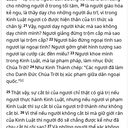
cho những người ở trong tối tăm,
20
là người giáo hóa
kẻ ngu, là thầy dạy cho những người ấu trĩ, vì trong
Kinh Luật ngươi có được hiện thân của tri thức và
chân lý.
21
Vậy, ngươi dạy người khác mà sao không
dạy chính mình? Ngươi giảng đừng trộm cắp mà sao
ngươi lại trộm cắp?
22
Ngươi bảo đừng ngoại tình sao
ngươi lại ngoại tình? Ngươi gớm ghét hình tượng sao
ngươi lại cướp các đền miếu?
23
Ngươi khoe mình
trong Kinh Luật, mà lại phạm pháp, làm nhục Đức
Chúa Trời?
24
Như Kinh Thánh chép: “Các ngươi đã làm
cho Danh Đức Chúa Trời bị xúc phạm giữa dân ngoại
quốc.”
[
a
]
25
Thật vậy, sự cắt bì của ngươi chỉ thật có giá trị nếu
ngươi thực hành Kinh Luật, nhưng nếu ngươi vi phạm
Kinh Luật thì sự cắt bì của ngươi trở thành như không
cắt bì.
26
Vì thế nếu người không cắt bì mà giữ giới răn
của Kinh Luật thì người đó sẽ chẳng được kể như đã
chịu cắt bì rồi sao?
27
Và những người thể xác không