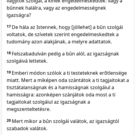
vagytok szolgái, a kinek engedelmeskedtek: vagy a
bûnnek halálra, vagy az engedelmességnek
igazságra?
17
De hála az Istennek, hogy [jóllehet] a bûn szolgái
voltatok, de szívetek szerint engedelmeskedtek a
tudomány azon alakjának, a melyre adattatok.
18
Felszabadulván pedig a bûn alól, az igazságnak
szolgáivá lettetek.
19
Emberi módon szólok a ti testeteknek erõtlensége
miatt. Mert a miképen oda szántátok a ti tagjaitokat a
tisztátalanságnak és a hamisságnak szolgáiul a
hamisságra: azonképen szánjátok oda most a ti
tagjaitokat szolgáiul az igazságnak a
megszenteltetésre.
20
Mert mikor a bûn szolgái valátok, az igazságtól
szabadok valátok.