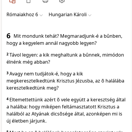
Rómaiakhoz 6
Hungarian Károli
6
Mit mondunk tehát? Megmaradjunk-é a bûnben,
hogy a kegyelem annál nagyobb legyen?
2
Távol legyen: a kik meghaltunk a bûnnek, mimódon
élnénk még abban?
3
Avagy nem tudjátok-é, hogy a kik
megkeresztelkedtünk Krisztus Jézusba, az õ halálába
keresztelkedtünk meg?
4
Eltemettettünk azért õ vele együtt a keresztség által
a halálba: hogy miképen feltámasztatott Krisztus a
halálból az Atyának dicsõsége által, azonképen mi is
új életben járjunk.
5