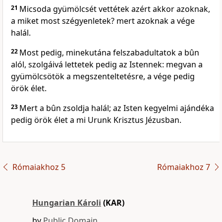
21
Micsoda gyümölcsét vettétek azért akkor azoknak,
a miket most szégyenletek? mert azoknak a vége
halál.
22
Most pedig, minekutána felszabadultatok a bûn
alól, szolgáivá lettetek pedig az Istennek: megvan a
gyümölcsötök a megszenteltetésre, a vége pedig
örök élet.
23
Mert a bûn zsoldja halál; az Isten kegyelmi ajándéka
pedig örök élet a mi Urunk Krisztus Jézusban.
Rómaiakhoz 5
Rómaiakhoz 7
Hungarian Károli
(KAR)
by
Public Domain