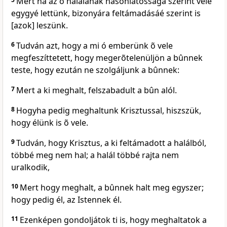
Mert ha az õ halálának hasonlatossága szerint vele
egygyé lettünk, bizonyára feltámadásáé szerint is
[azok] leszünk.
6
Tudván azt, hogy a mi ó emberünk õ vele
megfeszíttetett, hogy megerõtelenüljön a bûnnek
teste, hogy ezután ne szolgáljunk a bûnnek:
7
Mert a ki meghalt, felszabadult a bûn alól.
8
Hogyha pedig meghaltunk Krisztussal, hiszszük,
hogy élünk is õ vele.
9
Tudván, hogy Krisztus, a ki feltámadott a halálból,
többé meg nem hal; a halál többé rajta nem
uralkodik,
10
Mert hogy meghalt, a bûnnek halt meg egyszer;
hogy pedig él, az Istennek él.
11
Ezenképen gondoljátok ti is, hogy meghaltatok a