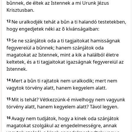
bûnnek, de éltek az Istennek a mi Urunk Jézus
Krisztusban.
12
Ne uralkodjék tehát a bûn a ti halandó testetekben,
hogy engedjetek néki az õ kívánságaiban:
13
Se ne szánjátok oda a ti tagjaitokat hamisságnak
fegyvereiül a bûnnek; hanem szánjátok oda
magatokat az Istennek, mint a kik a halálból életre
keltetek, és a ti tagjaitokat igazságnak fegyvereiül az
Istennek.
14
Mert a bûn ti rajtatok nem uralkodik; mert nem
vagytok törvény alatt, hanem kegyelem alatt.
15
Mit is tehát? Vétkezzünk-é mivelhogy nem vagyunk
törvény alatt, hanem kegyelem alatt? Távol legyen.
16
Avagy nem tudjátok, hogy a kinek oda szánjátok
magatokat szolgákul az engedelmességre, annak