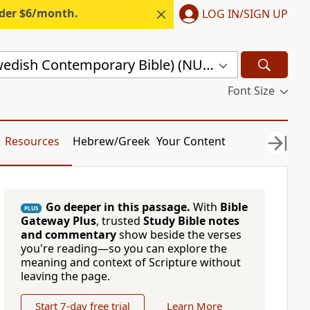
nder $6/month.
LOG IN/SIGN UP
nuBibeln (Swedish Contemporary Bible) (NUB)
Font Size
Resources
Hebrew/Greek
Your Content
Go deeper in this passage.
With
Bible
PLUS
Gateway Plus
, trusted
Study Bible notes
and commentary
show beside the verses
you're reading—so you can explore the
meaning and context of Scripture without
leaving the page.
Start 7-day free trial
Learn More