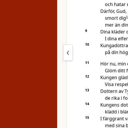
och hatar 
Därför, Gud,
smort dig
[
mer än di
9
Dina kläder d
I dina elf
10
Kungadöttrar
på din högr
11
Hör nu, min d
Glöm ditt f
12
Kungen gläde
Visa respe
13
Dottern av T
de rika i fo
14
Kungens dotte
klädd i bl
15
I färggrant v
med sina br