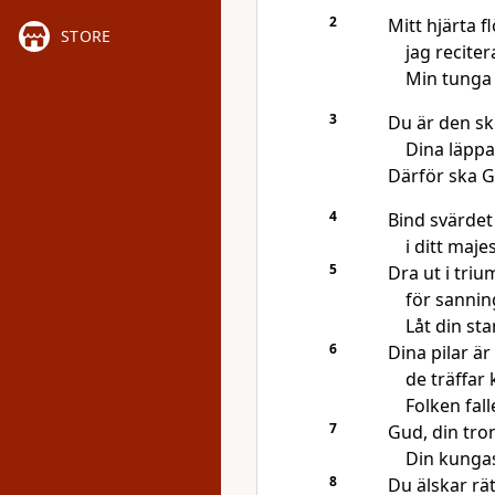
2
Mitt hjärta f
STORE
jag reciter
Min tunga 
3
Du är den sk
Dina läppa
Därför ska Gu
4
Bind svärdet 
i ditt maje
5
Dra ut i trium
för sannin
Låt din st
6
Dina pilar är
de träffar 
Folken fall
7
Gud, din tron
Din kungas
8
Du älskar rä