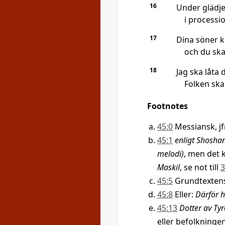
16
Under glädje
i processio
17
Dina söner k
och du ska
18
Jag ska låta 
Folken ska 
Footnotes
45:0
Messiansk, jf
45:1
enligt Shosha
melodi)
, men det 
Maskil
, se not till
3
45:5
Grundtextens
45:8
Eller:
Därför h
45:13
Dotter av Tyr
eller befolkningen