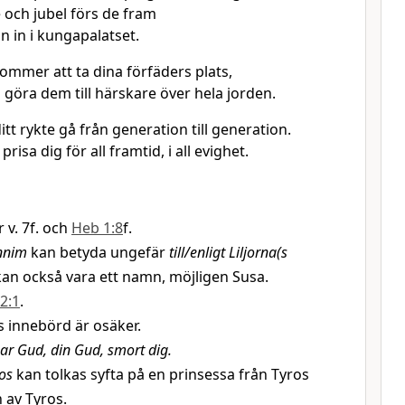
 och jubel förs de fram
n in i kungapalatset.
ommer att ta dina förfäders plats,
 göra dem till härskare över hela jorden.
ditt rykte gå från generation till generation.
prisa dig för all framtid, i all evighet.
r v. 7f. och
Heb 1:8
f.
nnim
kan betyda ungefär
till/enligt Liljorna(s
kan också vara ett namn, möjligen Susa.
2:1
.
 innebörd är osäker.
ar Gud, din Gud, smort dig.
os
kan tolkas syfta på en prinsessa från Tyros
 av Tyros.