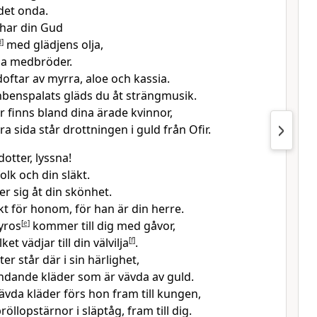
det onda.
 har din Gud
d
]
med glädjens olja,
na medbröder.
oftar av myrra, aloe och kassia.
enbenspalats gläds du åt strängmusik.
 finns bland dina ärade kvinnor,
a sida står drottningen i guld från Ofir.
otter, lyssna!
olk och din släkt.
r sig åt din skönhet.
kt för honom, för han är din herre.
yros
[
e
]
kommer till dig med gåvor,
lket vädjar till din välvilja
[
f
]
.
r står där i sin härlighet,
ändande kläder som är vävda av guld.
ävda kläder förs hon fram till kungen,
öllopstärnor i släptåg, fram till dig.