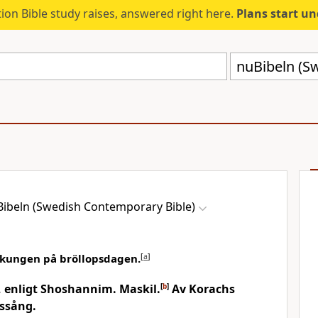
ion Bible study raises, answered right here.
Plans start u
ibeln (Swedish Contemporary Bible)
l kungen på bröllopsdagen.
[
a
]
, enligt Shoshannim. Maskil.
[
b
]
Av Korachs
kssång.