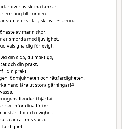
lödar över av sköna tankar,
ar en sång till kungen.
är som en skicklig skrivares penna.
önaste av människor.
r är smorda med ljuvlighet.
d välsigna dig för evigt.
vid din sida, du mäktige,
stät och din prakt.
f i din prakt,
gen, ödmjukheten och rättfärdigheten!
arka hand lära ut stora gärningar!
[
c
]
 vassa,
kungens fiender i hjärtat.
er ner inför dina fötter.
 består i tid och evighet.
pira är rättens spira.
ttfärdighet