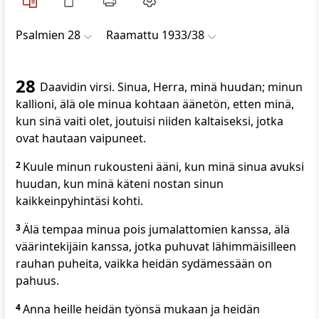
Psalmien 28
Raamattu 1933/38
28
Daavidin virsi. Sinua, Herra, minä huudan; minun
kallioni, älä ole minua kohtaan äänetön, etten minä,
kun sinä vaiti olet, joutuisi niiden kaltaiseksi, jotka
ovat hautaan vaipuneet.
2
Kuule minun rukousteni ääni, kun minä sinua avuksi
huudan, kun minä käteni nostan sinun
kaikkeinpyhintäsi kohti.
3
Älä tempaa minua pois jumalattomien kanssa, älä
väärintekijäin kanssa, jotka puhuvat lähimmäisilleen
rauhan puheita, vaikka heidän sydämessään on
pahuus.
4
Anna heille heidän työnsä mukaan ja heidän