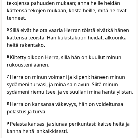
tekojensa pahuuden mukaan; anna heille heidän
kättensä tekojen mukaan, kosta heille, mitä he ovat
tehneet.
5
Sillä eivät he ota vaaria Herran töistä eivätkä hänen
kättensä teoista. Hän kukistakoon heidät, älköönkä
heitä rakentako.
6
Kiitetty olkoon Herra, sillä hän on kuullut minun
rukousteni äänen.
7
Herra on minun voimani ja kilpeni; häneen minun
sydämeni turvasi, ja minä sain avun. Siitä minun
sydämeni riemuitsee, ja veisuullani minä häntä ylistän.
8
Herra on kansansa väkevyys, hän on voideltunsa
pelastus ja turva.
9
Pelasta kansasi ja siunaa perikuntasi; kaitse heitä ja
kanna heitä iankaikkisesti.