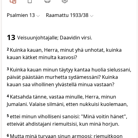
Psalmien 13
Raamattu 1933/38
13
Veisuunjohtajalle; Daavidin virsi.
2
Kuinka kauan, Herra, minut yhä unhotat, kuinka
kauan kätket minulta kasvosi?
3
Kuinka kauan minun täytyy kantaa huolia sielussani,
päivät päästään murhetta sydämessäni? Kuinka
kauan saa vihollinen ylvästellä minua vastaan?
4
Katsahda tänne, vastaa minulle, Herra, minun
Jumalani. Valaise silmäni, etten nukkuisi kuolemaan,
5
ettei minun viholliseni sanoisi: "Minä voitin hänet",
etteivät ahdistajani riemuitsisi, kun minä horjun.
6
Mutta minä turvaan sinun armoosi; riemuitkoon