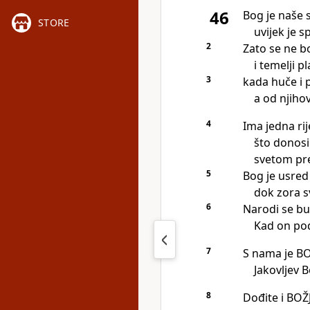
46
Bog je naše s
STORE
uvijek je 
2
Zato se ne b
i temelji 
3
kada huče i 
a od njihov
4
Ima jedna ri
što donosi
svetom pre
5
Bog je usred
dok zora s
6
Narodi se bu
Kad on pod
7
S nama je BO
Jakovljev B
8
Dođite i BOŽJ