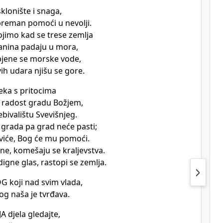
klonište i snaga,
spreman pomoći u nevolji.
ojimo kad se trese zemlja
planina padaju u mora,
pjene se morske vode,
ih udara njišu se gore.
jeka s pritocima
 radost gradu Božjem,
bivalištu Svevišnjeg.
 grada pa grad neće pasti;
viće, Bog će mu pomoći.
ne, komešaju se kraljevstva.
igne glas, rastopi se zemlja.
G koji nad svim vlada,
og naša je tvrđava.
A djela gledajte,