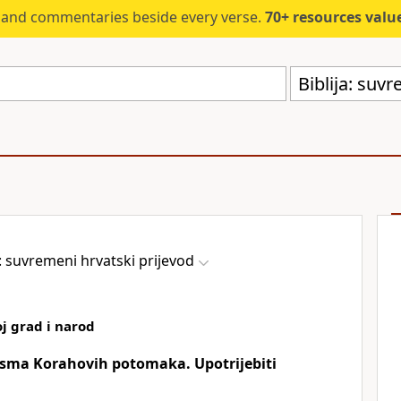
s and commentaries beside every verse.
70+ resources valued at $5,
Biblija: suv
a: suvremeni hrvatski prijevod
oj grad i narod
jesma Korahovih potomaka. Upotrijebiti