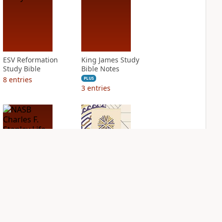
ESV Reformation
King James Study
Study Bible
Bible Notes
8
entries
PLUS
3
entries
NASB Charles F.
NIV Application
Stanley Life
Bible
Principles Bible
PLUS
Notes
5
entries