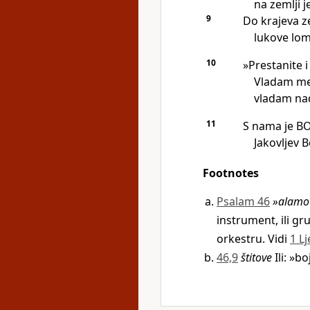
na zemlji j
9
Do krajeva z
lukove lomi
10
»Prestanite i
Vladam me
vladam na
11
S nama je BO
Jakovljev B
Footnotes
Psalam 46
»alamo
instrument, ili g
orkestru. Vidi
1 Lj
46,9
štitove
Ili: »b