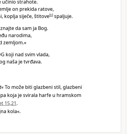
e učinio strahote.
emlje on prekida ratove,
, koplja siječe, štitove
[
b
]
spaljuje.
 znajte da sam ja Bog.
đu narodima,
d zemljom.«
G koji nad svim vlada,
og naša je tvrđava.
t«
To može biti glazbeni stil, glazbeni
rupa koja je svirala harfe u hramskom
et 15,21
.
ojna kola«.