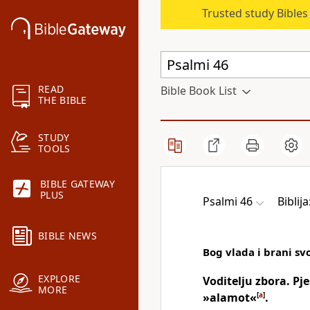
Trusted study Bible
READ
Bible Book List
THE BIBLE
STUDY
TOOLS
BIBLE GATEWAY
PLUS
Psalmi 46
Biblij
BIBLE NEWS
Bog vlada i brani sv
EXPLORE
Voditelju zbora. P
MORE
»alamot«
[
a
]
.