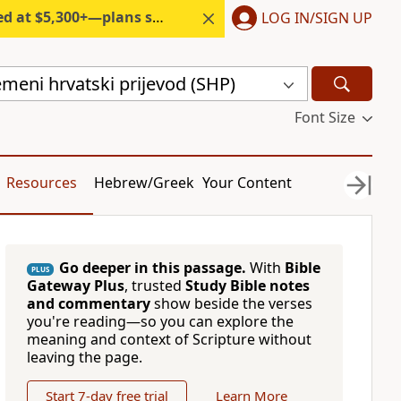
300+—plans start under $6/month.
LOG IN/SIGN UP
remeni hrvatski prijevod (SHP)
Font Size
Resources
Hebrew/Greek
Your Content
Go deeper in this passage.
With
Bible
PLUS
Gateway Plus
, trusted
Study Bible notes
and commentary
show beside the verses
you're reading—so you can explore the
meaning and context of Scripture without
leaving the page.
Start 7-day free trial
Learn More