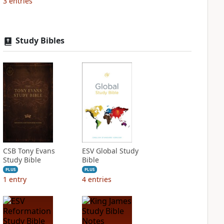
3
entries
Study Bibles
CSB Tony Evans
ESV Global Study
Study Bible
Bible
PLUS
PLUS
1
entry
4
entries