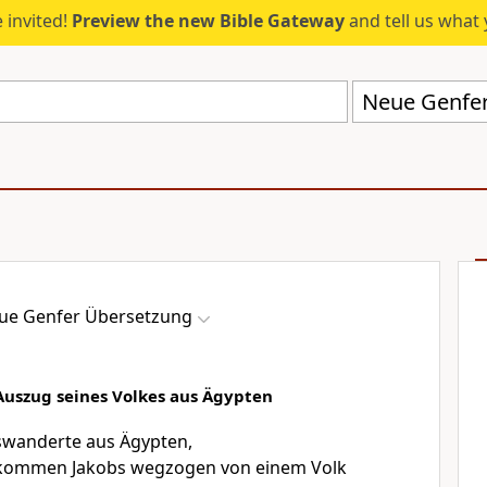
 invited!
Preview the new Bible Gateway
and tell us what 
Neue Genfe
ue Genfer Übersetzung
uszug seines Volkes aus Ägypten
uswanderte aus Ägypten,
hkommen Jakobs wegzogen von einem Volk