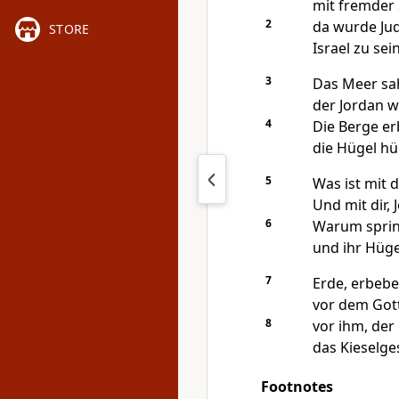
mit fremder 
2
da wurde Jud
STORE
Israel zu se
3
Das Meer sah
der Jordan w
4
Die Berge er
die Hügel hü
5
Was ist mit d
Und mit dir,
6
Warum sprin
und ihr Hüg
7
Erde, erbebe
vor dem Gott
8
vor ihm, der
das Kieselge
Footnotes