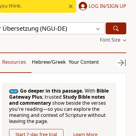
you think.
LOG IN/SIGN UP
r Übersetzung (NGU-DE)
Font Size
Resources
Hebrew/Greek
Your Content
Go deeper in this passage.
With
Bible
PLUS
Gateway Plus
, trusted
Study Bible notes
and commentary
show beside the verses
you're reading—so you can explore the
meaning and context of Scripture without
leaving the page.
Start 7-day free trial
Learn More