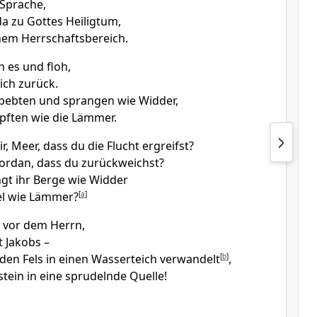
Sprache,
a zu Gottes Heiligtum,
inem Herrschaftsbereich.
 es und floh,
ich zurück.
bebten und sprangen wie Widder,
pften wie die Lämmer.
ir, Meer, dass du die Flucht ergreifst?
 Jordan, dass du zurückweichst?
gt ihr Berge wie Widder
el wie Lämmer?
[
a
]
 vor dem Herrn,
 Jakobs –
 den Fels in einen Wasserteich verwandelt
[
b
]
,
stein in eine sprudelnde Quelle!