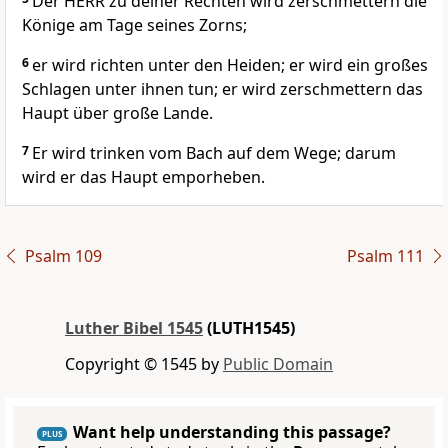
Der HERR zu deiner Rechten wird zerschmettern die
Könige am Tage seines Zorns;
6
er wird richten unter den Heiden; er wird ein großes
Schlagen unter ihnen tun; er wird zerschmettern das
Haupt über große Lande.
7
Er wird trinken vom Bach auf dem Wege; darum
wird er das Haupt emporheben.
Psalm 109
Psalm 111
Luther Bibel 1545
(LUTH1545)
Copyright © 1545 by
Public Domain
Want help understanding this passage?
PLUS