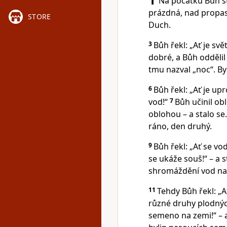
Na počátku Bůh st
prázdná, nad propas
STORE
Duch.
3
Bůh řekl: „Ať je svět
dobré, a Bůh oddělil
tmu nazval „noc“. Byl
6
Bůh řekl: „Ať je u
vod!“
7
Bůh učinil ob
oblohou – a stalo se.
ráno, den druhý.
9
Bůh řekl: „Ať se v
se ukáže souš!“ – a s
shromáždění vod nazv
11
Tehdy Bůh řekl: „A
různé druhy plodnýc
semeno na zemi!“ – a