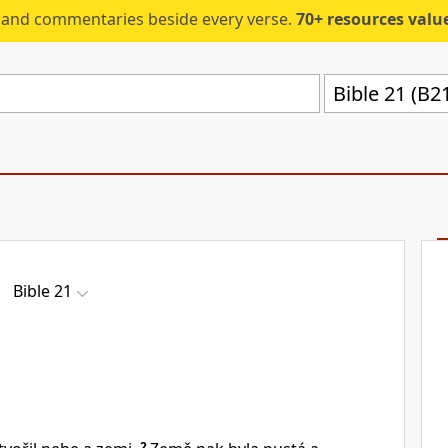
s and commentaries beside every verse.
70+ resources valued at $5,
Bible 21 (B2
Bible 21
2