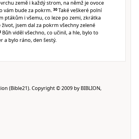
vrchu země i každý strom, na němž je ovoce
To vám bude za pokrm.
30
Také veškeré polní
m ptákům i všemu, co leze po zemi, zkrátka
 život, jsem dal za pokrm všechny zelené
1
Bůh viděl všechno, co učinil, a hle, bylo to
r a bylo ráno, den šestý.
ion (Bible21). Copyright © 2009 by BIBLION,