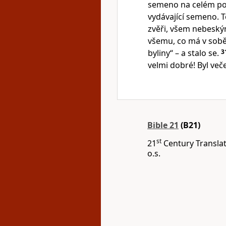
semeno na celém po
vydávající semeno. 
zvěři, všem nebeský
všemu, co má v sobě
byliny“ – a stalo se.
3
velmi dobré! Byl veče
Bible 21
(B21)
st
21
Century Translat
o.s.