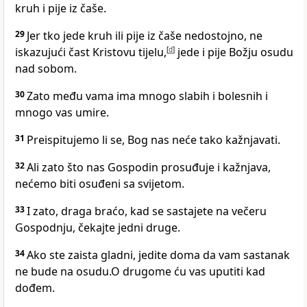
kruh i pije iz čaše.
29
Jer tko jede kruh ili pije iz čaše nedostojno, ne
iskazujući čast Kristovu tijelu,
[
d
]
jede i pije Božju osudu
nad sobom.
30
Zato među vama ima mnogo slabih i bolesnih i
mnogo vas umire.
31
Preispitujemo li se, Bog nas neće tako kažnjavati.
32
Ali zato što nas Gospodin prosuđuje i kažnjava,
nećemo biti osuđeni sa svijetom.
33
I zato, draga braćo, kad se sastajete na večeru
Gospodnju, čekajte jedni druge.
34
Ako ste zaista gladni, jedite doma da vam sastanak
ne bude na osudu.O drugome ću vas uputiti kad
dođem.