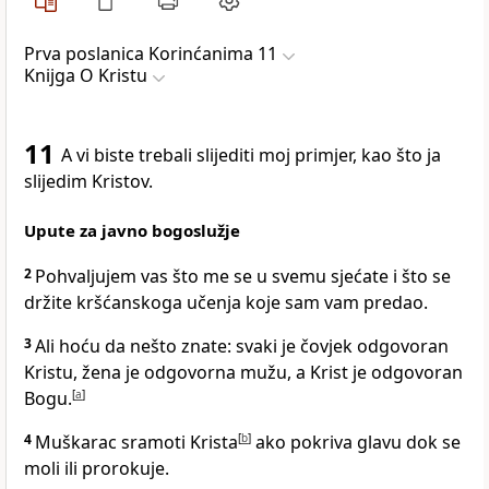
Prva poslanica Korinćanima 11
Knijga O Kristu
11
A vi biste trebali slijediti moj primjer, kao što ja
slijedim Kristov.
Upute za javno bogoslužje
2
Pohvaljujem vas što me se u svemu sjećate i što se
držite kršćanskoga učenja koje sam vam predao.
3
Ali hoću da nešto znate: svaki je čovjek odgovoran
Kristu, žena je odgovorna mužu, a Krist je odgovoran
Bogu.
[
a
]
4
Muškarac sramoti Krista
[
b
]
ako pokriva glavu dok se
moli ili prorokuje.