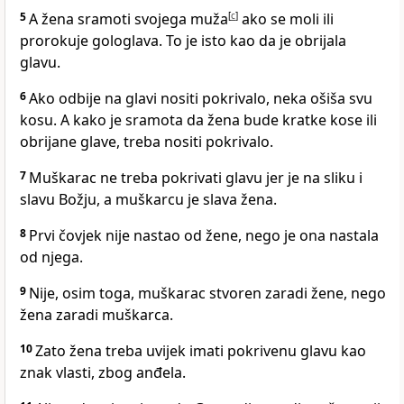
5
A žena sramoti svojega muža
[
c
]
ako se moli ili
prorokuje gologlava. To je isto kao da je obrijala
glavu.
6
Ako odbije na glavi nositi pokrivalo, neka ošiša svu
kosu. A kako je sramota da žena bude kratke kose ili
obrijane glave, treba nositi pokrivalo.
7
Muškarac ne treba pokrivati glavu jer je na sliku i
slavu Božju, a muškarcu je slava žena.
8
Prvi čovjek nije nastao od žene, nego je ona nastala
od njega.
9
Nije, osim toga, muškarac stvoren zaradi žene, nego
žena zaradi muškarca.
10
Zato žena treba uvijek imati pokrivenu glavu kao
znak vlasti, zbog anđela.