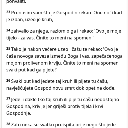
pohvaliti.
23
Prenosim vam što je Gospodin rekao. One noći kad
je izdan, uzeo je kruh,
24
zahvalio za njega, razlomio ga i rekao: 'Ovo je moje
tijelo - za vas. Činite to meni na spomen.'
25
Tako je nakon večere uzeo i čašu te rekao: 'Ovo je
čaša novoga saveza između Boga i vas, zapečaćenoga
mojom prolivenom krvlju. Činite to meni na spomen
svaki put kad ga pijete!'
26
Svaki put kad jedete taj kruh ili pijete tu čašu,
navješćujete Gospodinovu smrt dok opet ne dođe.
27
Jede li dakle tko taj kruh ili pije tu čašu nedostojno
Gospodina, kriv je jer griješi protiv tijela i krvi
Gospodnje.
28
Zato neka se svatko preispita prije nego što jede