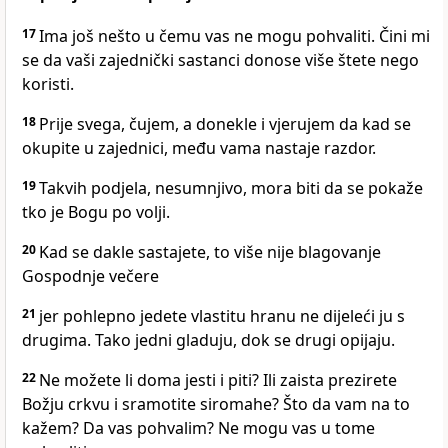
17
Ima još nešto u čemu vas ne mogu pohvaliti. Čini mi
se da vaši zajednički sastanci donose više štete nego
koristi.
18
Prije svega, čujem, a donekle i vjerujem da kad se
okupite u zajednici, među vama nastaje razdor.
19
Takvih podjela, nesumnjivo, mora biti da se pokaže
tko je Bogu po volji.
20
Kad se dakle sastajete, to više nije blagovanje
Gospodnje večere
21
jer pohlepno jedete vlastitu hranu ne dijeleći ju s
drugima. Tako jedni gladuju, dok se drugi opijaju.
22
Ne možete li doma jesti i piti? Ili zaista prezirete
Božju crkvu i sramotite siromahe? Što da vam na to
kažem? Da vas pohvalim? Ne mogu vas u tome