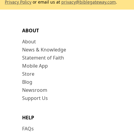
Privacy Policy
or email us at
privacy@biblegateway.com
.
ABOUT
About
News & Knowledge
Statement of Faith
Mobile App
Store
Blog
Newsroom
Support Us
HELP
FAQs