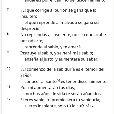
andaréis por el camino del discernimiento.
7
»El que corrige al burlón se gana que lo
insulten;
el que reprende al malvado se gana su
desprecio.
8
No reprendas al insolente, no sea que acabe
por odiarte;
reprende al sabio, y te amará.
9
Instruye al sabio, y se hará más sabio;
enseña al justo, y aumentará su saber.
10
»El comienzo de la sabiduría es el temor del
Señor
;
conocer al Santo
[
a
]
es tener discernimiento.
11
Por mí aumentarán tus días;
muchos años de vida te serán añadidos.
12
Si eres sabio, tu premio será tu sabiduría;
si eres insolente, solo tú lo sufrirás».