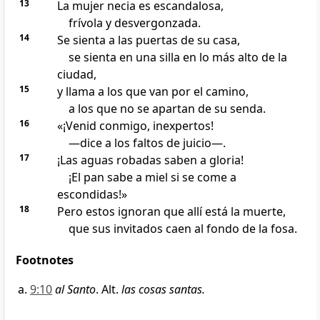
13
La mujer necia es escandalosa,
frívola y desvergonzada.
14
Se sienta a las puertas de su casa,
se sienta en una silla en lo más alto de la
ciudad,
15
y llama a los que van por el camino,
a los que no se apartan de su senda.
16
«¡Venid conmigo, inexpertos!
—dice a los faltos de juicio—.
17
¡Las aguas robadas saben a gloria!
¡El pan sabe a miel si se come a
escondidas!»
18
Pero estos ignoran que allí está la muerte,
que sus invitados caen al fondo de la fosa.
Footnotes
9:10
al Santo
. Alt.
las cosas santas.