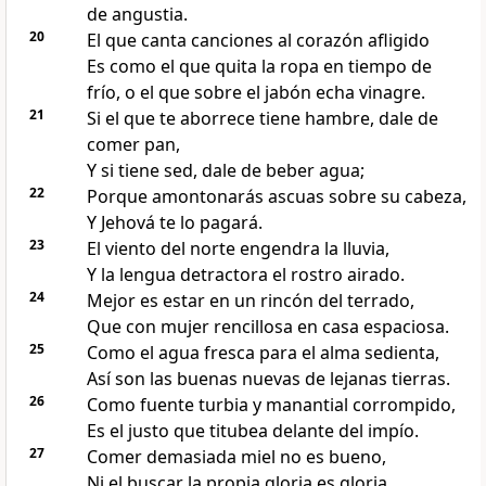
de angustia.
20
El que canta canciones al corazón afligido
Es como el que quita la ropa en tiempo de
frío, o el que sobre el jabón echa vinagre.
21
Si el que te aborrece tiene hambre, dale de
comer pan,
Y si tiene sed, dale de beber agua;
22
Porque amontonarás ascuas sobre su cabeza,
Y Jehová te lo pagará.
23
El viento del norte engendra la lluvia,
Y la lengua detractora el rostro airado.
24
Mejor es estar en un rincón del terrado,
Que con mujer rencillosa en casa espaciosa.
25
Como el agua fresca para el alma sedienta,
Así son las buenas nuevas de lejanas tierras.
26
Como fuente turbia y manantial corrompido,
Es el justo que titubea delante del impío.
27
Comer demasiada miel no es bueno,
Ni el buscar la propia gloria es gloria.