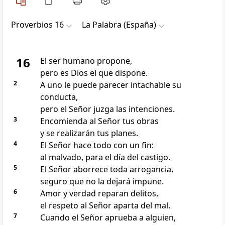
Proverbios 16
La Palabra (España)
16
El ser humano propone,
pero es Dios el que dispone.
2
A uno le puede parecer intachable su
conducta,
pero el Señor juzga las intenciones.
3
Encomienda al Señor tus obras
y se realizarán tus planes.
4
El Señor hace todo con un fin:
al malvado, para el día del castigo.
5
El Señor aborrece toda arrogancia,
seguro que no la dejará impune.
6
Amor y verdad reparan delitos,
el respeto al Señor aparta del mal.
7
Cuando el Señor aprueba a alguien,