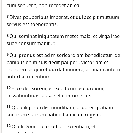
cum senuerit, non recedet ab ea.
7
Dives pauperibus imperat, et qui accipit mutuum
servus est foenerantis.
8
Qui seminat iniquitatem metet mala, et virga irae
suae consummabitur.
9
Qui pronus est ad misericordiam benedicetur: de
panibus enim suis dedit pauperi. Victoriam et
honorem acquiret qui dat munera; animam autem
aufert accipientium.
10
Ejice derisorem, et exibit cum eo jurgium,
cessabuntque causae et contumeliae.
11
Qui diligit cordis munditiam, propter gratiam
labiorum suorum habebit amicum regem.
12
Oculi Domini custodiunt scientiam, et