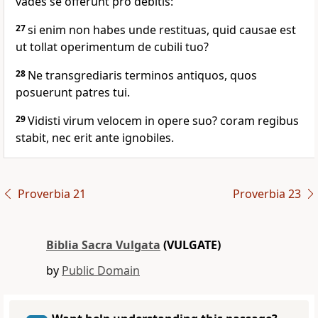
vades se offerunt pro debitis:
27
si enim non habes unde restituas, quid causae est
ut tollat operimentum de cubili tuo?
28
Ne transgrediaris terminos antiquos, quos
posuerunt patres tui.
29
Vidisti virum velocem in opere suo? coram regibus
stabit, nec erit ante ignobiles.
Proverbia 21
Proverbia 23
Biblia Sacra Vulgata
(VULGATE)
by
Public Domain