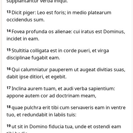
supplantantur verba iniqui.
13
Dicit piger: Leo est foris; in medio platearum
occidendus sum.
14
Fovea profunda os alienae: cui iratus est Dominus,
incidet in eam.
15
Stultitia colligata est in corde pueri, et virga
disciplinae fugabit eam.
16
Qui calumniatur pauperem ut augeat divitias suas,
dabit ipse ditiori, et egebit.
17
Inclina aurem tuam, et audi verba sapientium:
appone autem cor ad doctrinam meam,
18
quae pulchra erit tibi cum servaveris eam in ventre
tuo, et redundabit in labiis tuis:
19
ut sit in Domino fiducia tua, unde et ostendi eam