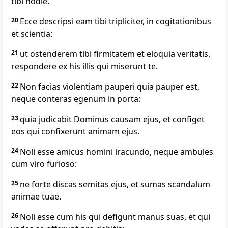
tibi hodie.
20
Ecce descripsi eam tibi tripliciter, in cogitationibus
et scientia:
21
ut ostenderem tibi firmitatem et eloquia veritatis,
respondere ex his illis qui miserunt te.
22
Non facias violentiam pauperi quia pauper est,
neque conteras egenum in porta:
23
quia judicabit Dominus causam ejus, et configet
eos qui confixerunt animam ejus.
24
Noli esse amicus homini iracundo, neque ambules
cum viro furioso:
25
ne forte discas semitas ejus, et sumas scandalum
animae tuae.
26
Noli esse cum his qui defigunt manus suas, et qui