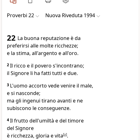
Proverbi 22
Nuova Riveduta 1994
22
La buona reputazione è da
preferirsi alle molte ricchezze;
e la stima, all'argento e all'oro.
2
Il ricco e il povero s'incontrano;
il Signore li ha fatti tutti e due.
3
L'uomo accorto vede venire il male,
e si nasconde;
ma gli ingenui tirano avanti e ne
subiscono le conseguenze.
4
Il frutto dell'umiltà e del timore
del Signore
è ricchezza, gloria e vita
[
a
]
.