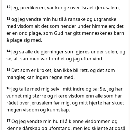
12
Jeg, predikeren, var konge over Israel i Jerusalem,
13
og jeg vendte min hu til å ransake og utgranske
med visdom alt det som hender under himmelen; det
er en ond plage, som Gud har gitt menneskenes barn
å plage sig med.
14
Jeg sa alle de gjerninger som gjøres under solen, og
se, alt sammen var tomhet og jag efter vind.
15
Det som er kroket, kan ikke bli rett, og det som
mangler, kan ingen regne med.
16
Jeg talte med mig selv i mitt indre og sa: Se, jeg har
vunnet mig større og rikere visdom enn alle som har
rådet over Jerusalem før mig, og mitt hjerte har skuet
megen visdom og kunnskap.
17
Og jeg vendte min hu til å kjenne visdommen og
kjenne dårskap og uforstand, men jeg skjønte at også