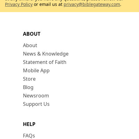
Privacy Policy
or email us at
privacy@biblegateway.com
.
ABOUT
About
News & Knowledge
Statement of Faith
Mobile App
Store
Blog
Newsroom
Support Us
HELP
FAQs