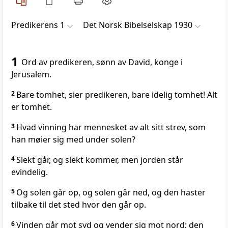
Predikerens 1
Det Norsk Bibelselskap 1930
1
Ord av predikeren, sønn av David, konge i
Jerusalem.
2
Bare tomhet, sier predikeren, bare idelig tomhet! Alt
er tomhet.
3
Hvad vinning har mennesket av alt sitt strev, som
han møier sig med under solen?
4
Slekt går, og slekt kommer, men jorden står
evindelig.
5
Og solen går op, og solen går ned, og den haster
tilbake til det sted hvor den går op.
6
Vinden går mot syd og vender sig mot nord; den