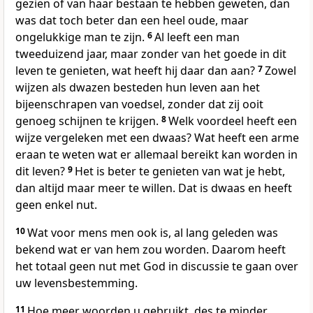
gezien of van haar bestaan te hebben geweten, dan
was dat toch beter dan een heel oude, maar
ongelukkige man te zijn.
6
Al leeft een man
tweeduizend jaar, maar zonder van het goede in dit
leven te genieten, wat heeft hij daar dan aan?
7
Zowel
wijzen als dwazen besteden hun leven aan het
bijeenschrapen van voedsel, zonder dat zij ooit
genoeg schijnen te krijgen.
8
Welk voordeel heeft een
wijze vergeleken met een dwaas? Wat heeft een arme
eraan te weten wat er allemaal bereikt kan worden in
dit leven?
9
Het is beter te genieten van wat je hebt,
dan altijd maar meer te willen. Dat is dwaas en heeft
geen enkel nut.
10
Wat voor mens men ook is, al lang geleden was
bekend wat er van hem zou worden. Daarom heeft
het totaal geen nut met God in discussie te gaan over
uw levensbestemming.
11
Hoe meer woorden u gebruikt, des te minder