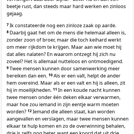
beetje rust, dan steeds maar hard werken en zinloos
gejaag.
7
Ik constateerde nog een zinloze zaak op aarde.
8
Daarbij gaat het om de mens die helemaal alleen is,
zonder zoon of broer, maar die toch keihard werkt
om meer rijkdom te krijgen. Maar aan wie moet hij
dat alles nalaten? En waarom ontzegt hij zich nu
zoveel? Het is allemaal nutteloos en ontmoedigend.
9
Twee mensen kunnen door samenwerking meer
bereiken dan een.
10
Als er een valt, helpt de ander
hem overeind. Maar als er een valt en hij is alleen, zit
hij in moeilijkheden.
11
In een koude nacht kunnen
twee mensen onder één deken elkaar verwarmen,
maar hoe zou iemand in zijn eentje warm moeten
worden?
12
Iemand die alleen staat, kan worden
aangevallen en verslagen, maar twee mensen kunnen
elkaar te hulp komen en zo de overwinning behalen,
drie is zelfs nog beter, want een koord dat uit drie