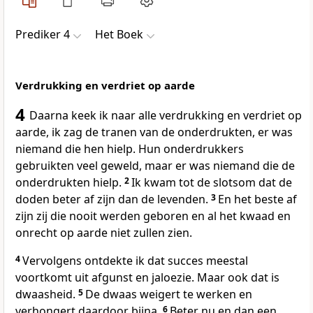
Prediker 4
Het Boek
Verdrukking en verdriet op aarde
4
Daarna keek ik naar alle verdrukking en verdriet op
aarde, ik zag de tranen van de onderdrukten, er was
niemand die hen hielp. Hun onderdrukkers
gebruikten veel geweld, maar er was niemand die de
onderdrukten hielp.
2
Ik kwam tot de slotsom dat de
doden beter af zijn dan de levenden.
3
En het beste af
zijn zij die nooit werden geboren en al het kwaad en
onrecht op aarde niet zullen zien.
4
Vervolgens ontdekte ik dat succes meestal
voortkomt uit afgunst en jaloezie. Maar ook dat is
dwaasheid.
5
De dwaas weigert te werken en
verhongert daardoor bijna.
6
Beter nu en dan een