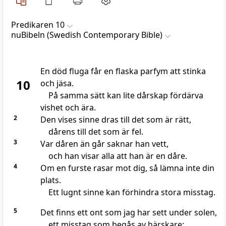
Predikaren 10
nuBibeln (Swedish Contemporary Bible)
En död fluga får en flaska parfym att stinka
10
och jäsa.
På samma sätt kan lite dårskap fördärva
vishet och ära.
2
Den vises sinne dras till det som är rätt,
dårens till det som är fel.
3
Var dåren än går saknar han vett,
och han visar alla att han är en dåre.
4
Om en furste rasar mot dig, så lämna inte din
plats.
Ett lugnt sinne kan förhindra stora misstag.
5
Det finns ett ont som jag har sett under solen,
ett misstag som begås av härskare: