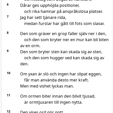
6
Dårar ges upphöjda positioner,
och rika hamnar på anspråkslösa platser.
7
Jag har sett tjänare rida,
medan furstar har gått till fots som slavar.
8
Den som gräver en grop faller själv ner i den,
och den som bryter ner en mur kan bli biten
av en orm.
9
Den som bryter sten kan skada sig av sten,
och den som hugger ved kan skada sig av
den.
10
Om yxan är slö och ingen har slipat eggen,
får man använda desto mer kraft.
Men med vishet lyckas man.
11
Om ormen biter innan den blivit tjusad,
är ormtjusaren till ingen nytta.
12
Den vises ord gör gott,