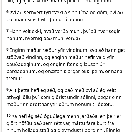
illu, og hjarta viturs manns þekkir tíma og dóm.
6
Því að sérhvert fyrirtæki á sinn tíma og dóm, því að
böl mannsins hvílir þungt á honum.
7
Hann veit ekki, hvað verða muni, því að hver segir
honum, hvernig það muni verða?
8
Enginn maður ræður yfir vindinum, svo að hann geti
stöðvað vindinn, og enginn maður hefir vald yfir
dauðadeginum, og enginn fær sig lausan úr
bardaganum, og óhæfan bjargar ekki þeim, er hana
fremur.
9
Allt þetta hefi ég séð, og það með því að ég veitti
athygli öllu því, sem gjörist undir sólinni, þegar einn
maðurinn drottnar yfir öðrum honum til ógæfu.
10
Þá hefi ég séð óguðlega menn jarðaða, en þeir er
gjört höfðu það sem rétt var, máttu fara burt frá
hinum heilaga stað og gleymdust í borginni. Einnig