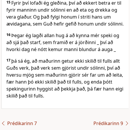
15
Fyrir því lofaði ég gleðina, því að ekkert betra er til
fyrir manninn undir sólinni en að eta og drekka og
vera glaður. Og það fylgi honum í striti hans um
ævidagana, sem Guð hefir gefið honum undir sólinni.
16
Þegar ég lagði allan hug á að kynna mér speki og
að sjá það starf, sem framið er á jörðinni _ því að
hvorki dag né nótt kemur manni blundur á auga _
17
þá sá ég, að maðurinn getur ekki skilið til fulls allt
Guðs verk, það verk sem gjörist undir sólinni, því að
hversu mjög sem maðurinn gjörir sér far um að leita,
fær hann þó ekki skilið það til fulls, og enda þótt
spekingurinn hyggist að þekkja það, þá fær hann eigi
skilið það til fulls.
Prédikarinn 7
Prédikarinn 9