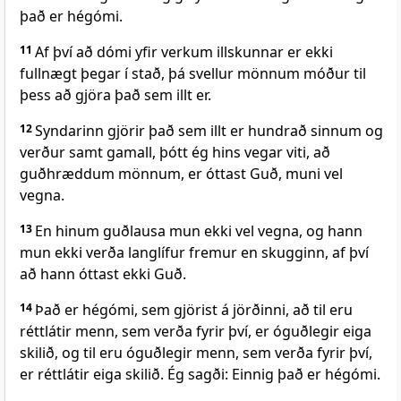
það er hégómi.
11
Af því að dómi yfir verkum illskunnar er ekki
fullnægt þegar í stað, þá svellur mönnum móður til
þess að gjöra það sem illt er.
12
Syndarinn gjörir það sem illt er hundrað sinnum og
verður samt gamall, þótt ég hins vegar viti, að
guðhræddum mönnum, er óttast Guð, muni vel
vegna.
13
En hinum guðlausa mun ekki vel vegna, og hann
mun ekki verða langlífur fremur en skugginn, af því
að hann óttast ekki Guð.
14
Það er hégómi, sem gjörist á jörðinni, að til eru
réttlátir menn, sem verða fyrir því, er óguðlegir eiga
skilið, og til eru óguðlegir menn, sem verða fyrir því,
er réttlátir eiga skilið. Ég sagði: Einnig það er hégómi.