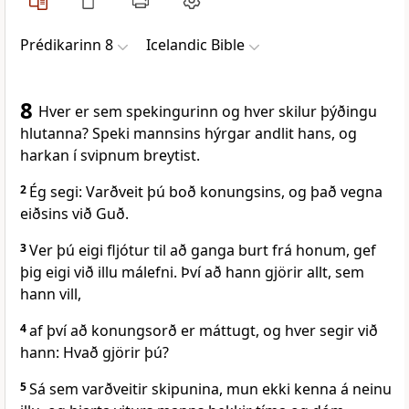
Prédikarinn 8
Icelandic Bible
8
Hver er sem spekingurinn og hver skilur þýðingu
hlutanna? Speki mannsins hýrgar andlit hans, og
harkan í svipnum breytist.
2
Ég segi: Varðveit þú boð konungsins, og það vegna
eiðsins við Guð.
3
Ver þú eigi fljótur til að ganga burt frá honum, gef
þig eigi við illu málefni. Því að hann gjörir allt, sem
hann vill,
4
af því að konungsorð er máttugt, og hver segir við
hann: Hvað gjörir þú?
5
Sá sem varðveitir skipunina, mun ekki kenna á neinu