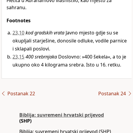
Hetita u Abrahamovo vlasništvo, kao mjesto za
sahranu.
Footnotes
23,10
kod gradskih vrata
Javno mjesto gdje su se
okupljali starješine, donosile odluke, vodile parnice
i sklapali poslovi.
23,15
400 srebrnjaka
Doslovno: »400 šekela«, a to je
ukupno oko 4 kilograma srebra. Isto u 16. retku.
Postanak 22
Postanak 24
Biblija: suvremeni hrvatski prijevod
(SHP)
Biblija: suvremeni hrvatski prijevod (SHP)