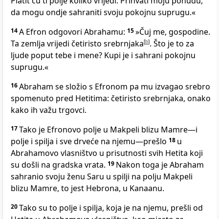
Platit ću ti polje koliko vrijedi. Prihvati moju ponudu,
da mogu ondje sahraniti svoju pokojnu suprugu.«
14
A Efron odgovori Abrahamu:
15
»Čuj me, gospodine.
Ta zemlja vrijedi četiristo srebrnjaka
[
b
]
. Što je to za
ljude poput tebe i mene? Kupi je i sahrani pokojnu
suprugu.«
16
Abraham se složio s Efronom pa mu izvagao srebro
spomenuto pred Hetitima: četiristo srebrnjaka, onako
kako ih važu trgovci.
17
Tako je Efronovo polje u Makpeli blizu Mamre—i
polje i spilja i sve drveće na njemu—prešlo
18
u
Abrahamovo vlasništvo u prisutnosti svih Hetita koji
su došli na gradska vrata.
19
Nakon toga je Abraham
sahranio svoju ženu Saru u spilji na polju Makpeli
blizu Mamre, to jest Hebrona, u Kanaanu.
20
Tako su to polje i spilja, koja je na njemu, prešli od