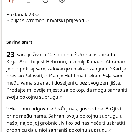
Postanak 23
Biblija: suvremeni hrvatski prijevod
Sarina smrt
23
Sara je živjela 127 godina.
2
Umrla je u gradu
Kirjat Arbi, to jest Hebronu, u zemlji Kanaan. Abraham
je bio pokraj Sare, žalovao je i plakao za njom.
3
Kad je
prestao žalovati, otišao je Hetitima i rekao:
4
»Ja sam
među vama stranac i doseljenik, bez svog zemljišta.
Prodajte mi ovdje mjesto za pokop, da mogu sahraniti
svoju pokojnu suprugu.«
5
Hetiti mu odgovore:
6
»Čuj nas, gospodine. Božji si
princ među nama. Sahrani svoju pokojnu suprugu u
našoj najboljoj grobnici. Nitko od nas neće ti uskratiti
grobnicu da u njoj sahraniš pokojnu suprugu.«