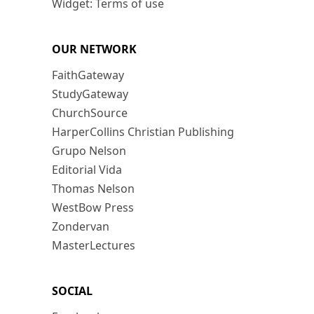
Widget: Terms of use
OUR NETWORK
FaithGateway
StudyGateway
ChurchSource
HarperCollins Christian Publishing
Grupo Nelson
Editorial Vida
Thomas Nelson
WestBow Press
Zondervan
MasterLectures
SOCIAL