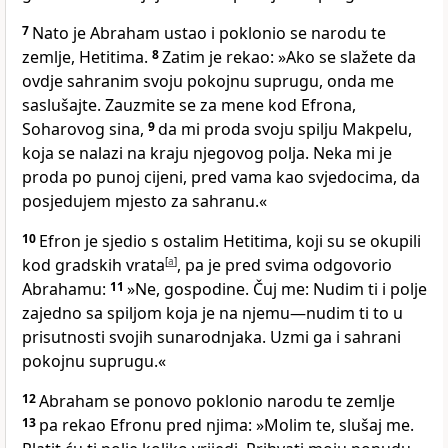
7
Nato je Abraham ustao i poklonio se narodu te
zemlje, Hetitima.
8
Zatim je rekao: »Ako se slažete da
ovdje sahranim svoju pokojnu suprugu, onda me
saslušajte. Zauzmite se za mene kod Efrona,
Soharovog sina,
9
da mi proda svoju spilju Makpelu,
koja se nalazi na kraju njegovog polja. Neka mi je
proda po punoj cijeni, pred vama kao svjedocima, da
posjedujem mjesto za sahranu.«
10
Efron je sjedio s ostalim Hetitima, koji su se okupili
kod gradskih vrata
[
a
]
, pa je pred svima odgovorio
Abrahamu:
11
»Ne, gospodine. Čuj me: Nudim ti i polje
zajedno sa spiljom koja je na njemu—nudim ti to u
prisutnosti svojih sunarodnjaka. Uzmi ga i sahrani
pokojnu suprugu.«
12
Abraham se ponovo poklonio narodu te zemlje
13
pa rekao Efronu pred njima: »Molim te, slušaj me.