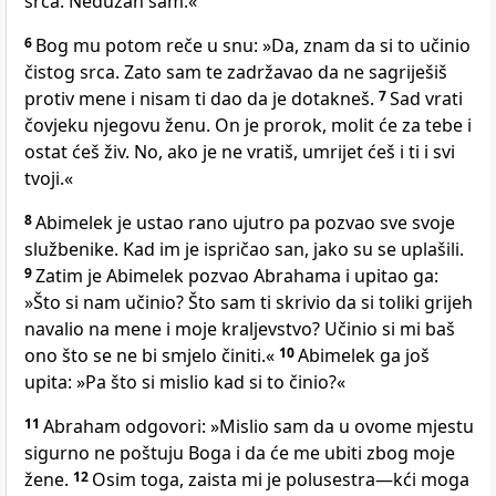
srca. Nedužan sam.«
6
Bog mu potom reče u snu: »Da, znam da si to učinio
čistog srca. Zato sam te zadržavao da ne sagriješiš
protiv mene i nisam ti dao da je dotakneš.
7
Sad vrati
čovjeku njegovu ženu. On je prorok, molit će za tebe i
ostat ćeš živ. No, ako je ne vratiš, umrijet ćeš i ti i svi
tvoji.«
8
Abimelek je ustao rano ujutro pa pozvao sve svoje
službenike. Kad im je ispričao san, jako su se uplašili.
9
Zatim je Abimelek pozvao Abrahama i upitao ga:
»Što si nam učinio? Što sam ti skrivio da si toliki grijeh
navalio na mene i moje kraljevstvo? Učinio si mi baš
ono što se ne bi smjelo činiti.«
10
Abimelek ga još
upita: »Pa što si mislio kad si to činio?«
11
Abraham odgovori: »Mislio sam da u ovome mjestu
sigurno ne poštuju Boga i da će me ubiti zbog moje
žene.
12
Osim toga, zaista mi je polusestra—kći moga