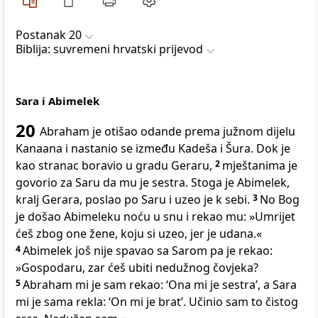
Postanak 20
Biblija: suvremeni hrvatski prijevod
Sara i Abimelek
20
Abraham je otišao odande prema južnom dijelu
Kanaana i nastanio se između Kadeša i Šura. Dok je
kao stranac boravio u gradu Geraru,
2
mještanima je
govorio za Saru da mu je sestra. Stoga je Abimelek,
kralj Gerara, poslao po Saru i uzeo je k sebi.
3
No Bog
je došao Abimeleku noću u snu i rekao mu: »Umrijet
ćeš zbog one žene, koju si uzeo, jer je udana.«
4
Abimelek još nije spavao sa Sarom pa je rekao:
»Gospodaru, zar ćeš ubiti nedužnog čovjeka?
5
Abraham mi je sam rekao: ‘Ona mi je sestra’, a Sara
mi je sama rekla: ‘On mi je brat’. Učinio sam to čistog