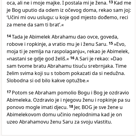
oca, ali ne i moje majke. I postala mi je žena.
13
Kad me
je Bog uputio da odem iz očevog doma, rekao sam joj:
‘Učini mi ovu uslugu: u koje god mjesto dođemo, reci
za mene da sam ti brat’.«
14
Tada je Abimelek Abrahamu dao ovce, goveda,
robove i ropkinje, a vratio mu je i ženu Saru.
15
»Evo,
moja ti je zemlja na raspolaganju«, rekao je Abimelek,
»nastani se gdje god želiš.«
16
A Sari je rekao: »Dao
sam tvome bratu Abrahamu tisuću srebrnjaka. Time
želim svima koji su s tobom pokazati da si nedužna.
Slobodna si od bilo kakve optužbe.«
17
Potom se Abraham pomolio Bogu i Bog je ozdravio
Abimeleka. Ozdravio je i njegovu ženu i ropkinje pa su
ponovo mogle imati djecu.
18
Jer, BOG je sve žene u
Abimelekovom domu učinio neplodnima kad je on
uzeo Abrahamovu ženu Saru za svoju vlastitu.