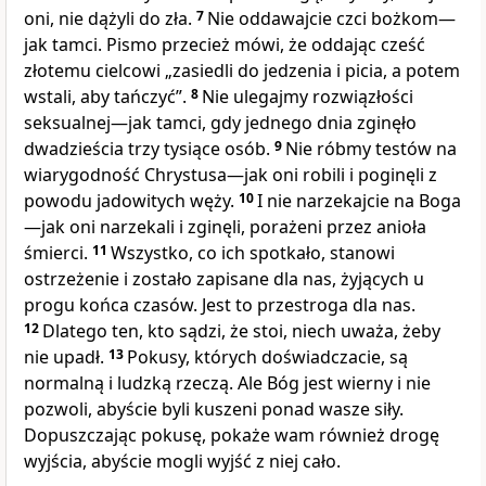
oni, nie dążyli do zła.
7
Nie oddawajcie czci bożkom—
jak tamci. Pismo przecież mówi, że oddając cześć
złotemu cielcowi „zasiedli do jedzenia i picia, a potem
wstali, aby tańczyć”.
8
Nie ulegajmy rozwiązłości
seksualnej—jak tamci, gdy jednego dnia zginęło
dwadzieścia trzy tysiące osób.
9
Nie róbmy testów na
wiarygodność Chrystusa—jak oni robili i poginęli z
powodu jadowitych węży.
10
I nie narzekajcie na Boga
—jak oni narzekali i zginęli, porażeni przez anioła
śmierci.
11
Wszystko, co ich spotkało, stanowi
ostrzeżenie i zostało zapisane dla nas, żyjących u
progu końca czasów. Jest to przestroga dla nas.
12
Dlatego ten, kto sądzi, że stoi, niech uważa, żeby
nie upadł.
13
Pokusy, których doświadczacie, są
normalną i ludzką rzeczą. Ale Bóg jest wierny i nie
pozwoli, abyście byli kuszeni ponad wasze siły.
Dopuszczając pokusę, pokaże wam również drogę
wyjścia, abyście mogli wyjść z niej cało.