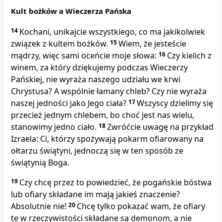
Kult bożków a Wieczerza Pańska
14
Kochani, unikajcie wszystkiego, co ma jakikolwiek
związek z kultem bożków.
15
Wiem, że jesteście
mądrzy, więc sami oceńcie moje słowa:
16
Czy kielich z
winem, za który dziękujemy podczas Wieczerzy
Pańskiej, nie wyraża naszego udziału we krwi
Chrystusa? A wspólnie łamany chleb? Czy nie wyraża
naszej jedności jako Jego ciała?
17
Wszyscy dzielimy się
przecież jednym chlebem, bo choć jest nas wielu,
stanowimy jedno ciało.
18
Zwróćcie uwagę na przykład
Izraela: Ci, którzy spożywają pokarm ofiarowany na
ołtarzu świątyni, jednoczą się w ten sposób ze
świątynią Boga.
19
Czy chcę przez to powiedzieć, że pogańskie bóstwa
lub ofiary składane im mają jakieś znaczenie?
Absolutnie nie!
20
Chcę tylko pokazać wam, że ofiary
te w rzeczywistości składane są demonom, a nie