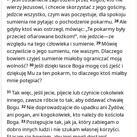
wierzy Jezusowi, i chcecie skorzystać z jego gościny,
jedzcie wszystko, czym was poczęstuje, dla spokoju
sumienia nie pytając o pochodzenie pokarmu.
28
Ale
gdyby ktoś was ostrzegł, mówiąc: „Te pokarmy były
przecież ofiarowane bożkom!”, nie jedzcie—ze
względu na tego człowieka i sumienie.
29
Mówię
oczywiście o jego sumieniu, nie waszym. Dlaczego
bowiem czyjeś sumienie miałoby ograniczać moją
wolność?
30
Jeśli dzięki łasce Boga mogę coś zjeść i
dziękuję Mu za ten pokarm, to dlaczego ktoś miałby
mnie potępiać?
31
Tak więc, jeśli jecie, pijecie lub czynicie cokolwiek
innego, zawsze róbcie to tak, aby oddawać chwałę
Bogu.
32
Nie doprowadzajcie do upadku ani Żydów,
ani pogan, ani kogokolwiek, kto należy do kościoła
Boga.
33
Postępujcie tak, jak ja, który zabiegam o
dobro innych ludzi i nie szukam własnej korzyści.
Staram się bowiem, aby inni mogli dostąpić