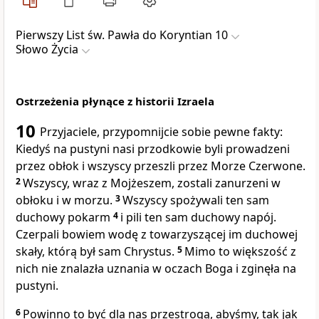
Pierwszy List św. Pawła do Koryntian 10
Słowo Życia
Ostrzeżenia płynące z historii Izraela
10
Przyjaciele, przypomnijcie sobie pewne fakty:
Kiedyś na pustyni nasi przodkowie byli prowadzeni
przez obłok i wszyscy przeszli przez Morze Czerwone.
2
Wszyscy, wraz z Mojżeszem, zostali zanurzeni w
obłoku i w morzu.
3
Wszyscy spożywali ten sam
duchowy pokarm
4
i pili ten sam duchowy napój.
Czerpali bowiem wodę z towarzyszącej im duchowej
skały, którą był sam Chrystus.
5
Mimo to większość z
nich nie znalazła uznania w oczach Boga i zginęła na
pustyni.
6
Powinno to być dla nas przestrogą, abyśmy, tak jak