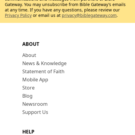
Gateway. You may unsubscribe from Bible Gateway’s emails
at any time. If you have any questions, please review our
Privacy Policy
or email us at
privacy@biblegateway.com
.
ABOUT
About
News & Knowledge
Statement of Faith
Mobile App
Store
Blog
Newsroom
Support Us
HELP