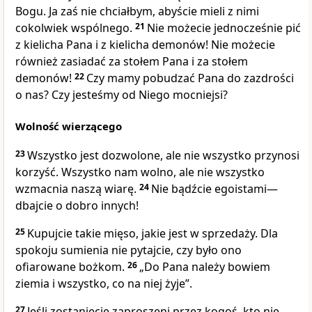
Bogu. Ja zaś nie chciałbym, abyście mieli z nimi
cokolwiek wspólnego.
21
Nie możecie jednocześnie pić
z kielicha Pana i z kielicha demonów! Nie możecie
również zasiadać za stołem Pana i za stołem
demonów!
22
Czy mamy pobudzać Pana do zazdrości
o nas? Czy jesteśmy od Niego mocniejsi?
Wolność wierzącego
23
Wszystko jest dozwolone, ale nie wszystko przynosi
korzyść. Wszystko nam wolno, ale nie wszystko
wzmacnia naszą wiarę.
24
Nie bądźcie egoistami—
dbajcie o dobro innych!
25
Kupujcie takie mięso, jakie jest w sprzedaży. Dla
spokoju sumienia nie pytajcie, czy było ono
ofiarowane bożkom.
26
„Do Pana należy bowiem
ziemia i wszystko, co na niej żyje”.
27
Jeśli zostaniecie zaproszeni przez kogoś, kto nie