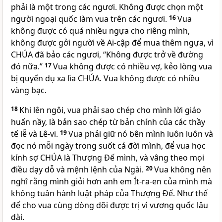
phải là một trong các ngươi. Không được chọn một
người ngoại quốc làm vua trên các ngươi.
16
Vua
không được có quá nhiều ngựa cho riêng mình,
không được gởi người về Ai-cập để mua thêm ngựa, vì
CHÚA đã bảo các ngươi, “Không được trở về đường
đó nữa.”
17
Vua không được có nhiều vợ, kẻo lòng vua
bị quyến dụ xa lìa CHÚA. Vua không được có nhiều
vàng bạc.
18
Khi lên ngôi, vua phải sao chép cho mình lời giáo
huấn nầy, là bản sao chép từ bản chính của các thầy
tế lễ và Lê-vi.
19
Vua phải giữ nó bên mình luôn luôn và
đọc nó mỗi ngày trong suốt cả đời mình, để vua học
kính sợ CHÚA là Thượng Đế mình, và vâng theo mọi
điều dạy dỗ và mệnh lệnh của Ngài.
20
Vua không nên
nghĩ rằng mình giỏi hơn anh em Ít-ra-en của mình mà
không tuân hành luật pháp của Thượng Đế. Như thế
để cho vua cùng dòng dõi được trị vì vương quốc lâu
dài.