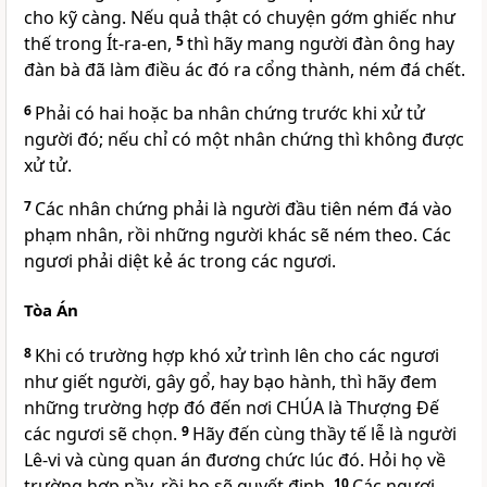
cho kỹ càng. Nếu quả thật có chuyện gớm ghiếc như
thế trong Ít-ra-en,
5
thì hãy mang người đàn ông hay
đàn bà đã làm điều ác đó ra cổng thành, ném đá chết.
6
Phải có hai hoặc ba nhân chứng trước khi xử tử
người đó; nếu chỉ có một nhân chứng thì không được
xử tử.
7
Các nhân chứng phải là người đầu tiên ném đá vào
phạm nhân, rồi những người khác sẽ ném theo. Các
ngươi phải diệt kẻ ác trong các ngươi.
Tòa Án
8
Khi có trường hợp khó xử trình lên cho các ngươi
như giết người, gây gổ, hay bạo hành, thì hãy đem
những trường hợp đó đến nơi CHÚA là Thượng Đế
các ngươi sẽ chọn.
9
Hãy đến cùng thầy tế lễ là người
Lê-vi và cùng quan án đương chức lúc đó. Hỏi họ về
trường hợp nầy, rồi họ sẽ quyết định.
10
Các ngươi