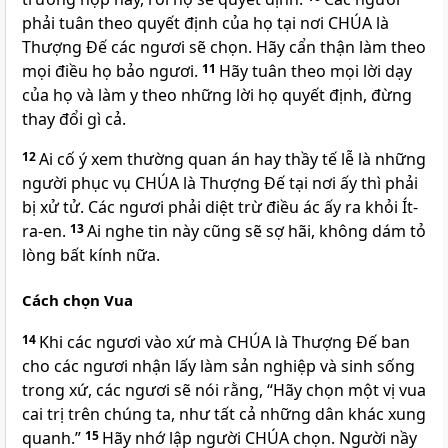
phải tuân theo quyết định của họ tại nơi CHÚA là
Thượng Đế các ngươi sẽ chọn. Hãy cẩn thận làm theo
mọi điều họ bảo ngươi.
11
Hãy tuân theo mọi lời dạy
của họ và làm y theo những lời họ quyết định, đừng
thay đổi gì cả.
12
Ai cố ý xem thường quan án hay thầy tế lễ là những
người phục vụ CHÚA là Thượng Đế tại nơi ấy thì phải
bị xử tử. Các ngươi phải diệt trừ điều ác ấy ra khỏi Ít-
ra-en.
13
Ai nghe tin này cũng sẽ sợ hãi, không dám tỏ
lòng bất kính nữa.
Cách chọn Vua
14
Khi các ngươi vào xứ mà CHÚA là Thượng Đế ban
cho các ngươi nhận lấy làm sản nghiệp và sinh sống
trong xứ, các ngươi sẽ nói rằng, “Hãy chọn một vị vua
cai trị trên chúng ta, như tất cả những dân khác xung
quanh.”
15
Hãy nhớ lập người CHÚA chọn. Người nầy