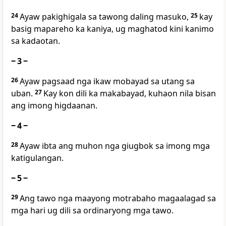
24
Ayaw pakighigala sa tawong daling masuko,
25
kay
basig mapareho ka kaniya, ug maghatod kini kanimo
sa kadaotan.
‒ 3 ‒
26
Ayaw pagsaad nga ikaw mobayad sa utang sa
uban.
27
Kay kon dili ka makabayad, kuhaon nila bisan
ang imong higdaanan.
‒ 4 ‒
28
Ayaw ibta ang muhon nga giugbok sa imong mga
katigulangan.
‒ 5 ‒
29
Ang tawo nga maayong motrabaho magaalagad sa
mga hari ug dili sa ordinaryong mga tawo.