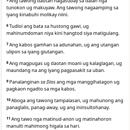
Ang tawong daotan nagasubay sa dalan nga
tunokon ug makuyaw. Ang tawong nagaamping sa
iyang kinabuhi molikay niini.
6
Tudloi ang bata sa hustong gawi, ug
mahinumdoman niya kini hangtod siya matigulang.
7
Ang kabos gamhan sa adunahan, ug ang utangan
ulipon sa iyang giutangan.
8
Ang magpugas ug daotan moani ug kalaglagan, ug
maundang na ang iyang pagpasakit sa uban.
9
Panalanginan
sa Dios
ang mga manggihatagon ug
pagkaon ngadto sa mga kabos.
10
Aboga ang tawong tampalasan, ug mahunong ang
panaglalis, panag-away, ug ang ininsultohanay.
11
Ang tawo nga matinud-anon ug matinahoron
manulti mahimong higala sa hari.