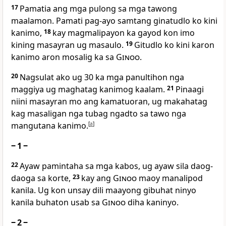
17
Pamatia ang mga pulong sa mga tawong
maalamon. Pamati pag-ayo samtang ginatudlo ko kini
kanimo,
18
kay magmalipayon ka gayod kon imo
kining masayran ug masaulo.
19
Gitudlo ko kini karon
kanimo aron mosalig ka sa
Ginoo
.
20
Nagsulat ako ug 30 ka mga panultihon nga
maggiya ug maghatag kanimog kaalam.
21
Pinaagi
niini masayran mo ang kamatuoran, ug makahatag
kag masaligan nga tubag ngadto sa tawo nga
mangutana kanimo.
[
a
]
‒ 1 ‒
22
Ayaw pamintaha sa mga kabos, ug ayaw sila daog-
daoga sa korte,
23
kay ang
Ginoo
maoy manalipod
kanila. Ug kon unsay dili maayong gibuhat ninyo
kanila buhaton usab sa
Ginoo
diha kaninyo.
‒ 2 ‒