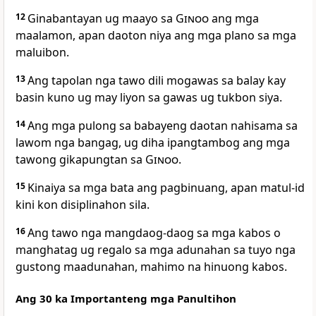
12
Ginabantayan ug maayo sa
Ginoo
ang mga
maalamon, apan daoton niya ang mga plano sa mga
maluibon.
13
Ang tapolan nga tawo dili mogawas sa balay kay
basin kuno ug may liyon sa gawas ug tukbon siya.
14
Ang mga pulong sa babayeng daotan nahisama sa
lawom nga bangag, ug diha ipangtambog ang mga
tawong gikapungtan sa
Ginoo
.
15
Kinaiya sa mga bata ang pagbinuang, apan matul-id
kini kon disiplinahon sila.
16
Ang tawo nga mangdaog-daog sa mga kabos o
manghatag ug regalo sa mga adunahan sa tuyo nga
gustong maadunahan, mahimo na hinuong kabos.
Ang 30 ka Importanteng mga Panultihon