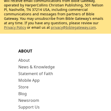
will receive email communications from Bible Gateway,
operated by HarperCollins Christian Publishing, 501 Nelson
Pl, Nashville, TN 37214 USA, including commercial
communications and messages from partners of Bible
Gateway. You may unsubscribe from Bible Gateway’s emails
at any time. If you have any questions, please review our
Privacy Policy
or email us at
privacy@biblegateway.com
.
ABOUT
About
News & Knowledge
Statement of Faith
Mobile App
Store
Blog
Newsroom
Support Us