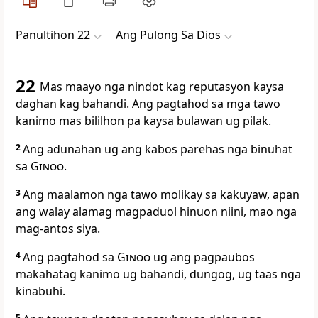
Panultihon 22
Ang Pulong Sa Dios
22
Mas maayo nga nindot kag reputasyon kaysa
daghan kag bahandi. Ang pagtahod sa mga tawo
kanimo mas bililhon pa kaysa bulawan ug pilak.
2
Ang adunahan ug ang kabos parehas nga binuhat
sa
Ginoo
.
3
Ang maalamon nga tawo molikay sa kakuyaw, apan
ang walay alamag magpaduol hinuon niini, mao nga
mag-antos siya.
4
Ang pagtahod sa
Ginoo
ug ang pagpaubos
makahatag kanimo ug bahandi, dungog, ug taas nga
kinabuhi.
5