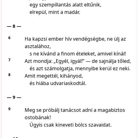
egy szempillantás alatt eltűnik,
elrepül, mint a madár.
— 8 —
6
Ha kapzsi ember hív vendégségbe, ne ülj az
asztalához,
s ne kívánd a finom ételeket, amivel kínál!
7
Azt mondja: „Egyél, igyál!” — de sajnálja tőled,
és azt számolgatja, mennyibe kerül ez neki.
8
Amit megettél, kihányod,
és hiába udvariaskodtál.
— 9 —
9
Meg se próbálj tanácsot adni a magabiztos
ostobának!
Úgyis csak kineveti bölcs szavaidat.