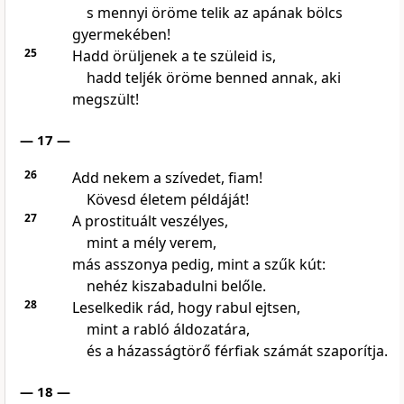
s mennyi öröme telik az apának bölcs
gyermekében!
25
Hadd örüljenek a te szüleid is,
hadd teljék öröme benned annak, aki
megszült!
— 17 —
26
Add nekem a szívedet, fiam!
Kövesd életem példáját!
27
A prostituált veszélyes,
mint a mély verem,
más asszonya pedig, mint a szűk kút:
nehéz kiszabadulni belőle.
28
Leselkedik rád, hogy rabul ejtsen,
mint a rabló áldozatára,
és a házasságtörő férfiak számát szaporítja.
— 18 —