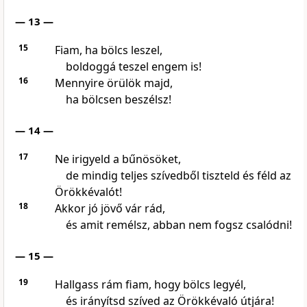
— 13 —
15
Fiam, ha bölcs leszel,
boldoggá teszel engem is!
16
Mennyire örülök majd,
ha bölcsen beszélsz!
— 14 —
17
Ne irigyeld a bűnösöket,
de mindig teljes szívedből tiszteld és féld az
Örökkévalót!
18
Akkor jó jövő vár rád,
és amit remélsz, abban nem fogsz csalódni!
— 15 —
19
Hallgass rám fiam, hogy bölcs legyél,
és irányítsd szíved az Örökkévaló útjára!