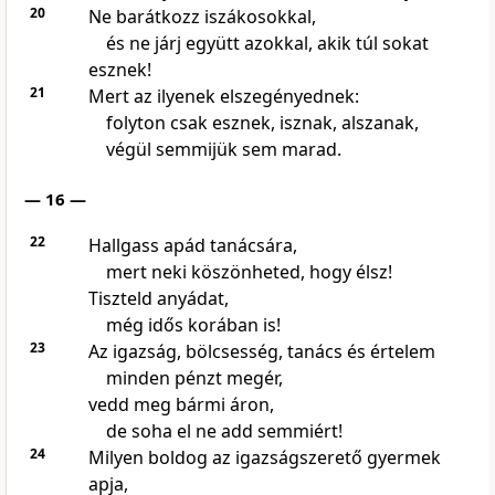
20
Ne barátkozz iszákosokkal,
és ne járj együtt azokkal, akik túl sokat
esznek!
21
Mert az ilyenek elszegényednek:
folyton csak esznek, isznak, alszanak,
végül semmijük sem marad.
— 16 —
22
Hallgass apád tanácsára,
mert neki köszönheted, hogy élsz!
Tiszteld anyádat,
még idős korában is!
23
Az igazság, bölcsesség, tanács és értelem
minden pénzt megér,
vedd meg bármi áron,
de soha el ne add semmiért!
24
Milyen boldog az igazságszerető gyermek
apja,