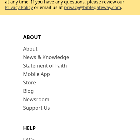
at any time. If you have any questions, please review our
Privacy Policy
or email us at
privacy@biblegateway.com
.
ABOUT
About
News & Knowledge
Statement of Faith
Mobile App
Store
Blog
Newsroom
Support Us
HELP
FAQs