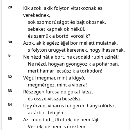
29
Kik azok, akik folyton vitatkoznak és
verekednek,
sok szomorúságot és bajt okoznak,
sebeket kapnak ok nélkül,
és szemük a bortól vöröslik?
30
Azok, akik egész éjjel bor mellett mulatnak,
s folyton ürügyet keresnek, hogy ihassanak.
31
Ne nézd hát a bort, ne csodáld rubin színét!
Ne nézd, hogyan gyöngyözik a pohárban,
mert hamar lecsúszik a torkodon!
32
Végül megmar, mint a kígyó,
megmérgez, mint a vipera!
33
Részegen furcsa dolgokat látsz,
és össze-vissza beszélsz.
34
Úgy érzed, viharos tengeren hánykolódsz,
az árboc tetején.
35
Azt mondod: „Ütöttek, de nem fájt.
Vertek, de nem is éreztem.