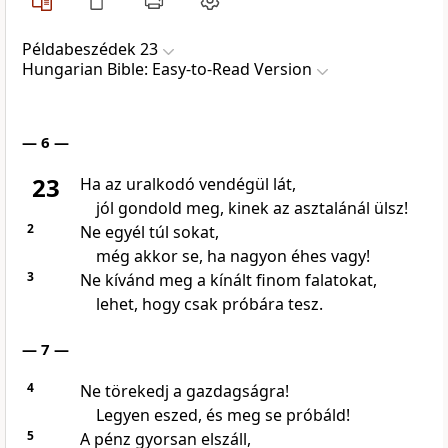
Példabeszédek 23
Hungarian Bible: Easy-to-Read Version
— 6 —
23
Ha az uralkodó vendégül lát,
jól gondold meg, kinek az asztalánál ülsz!
2
Ne egyél túl sokat,
még akkor se, ha nagyon éhes vagy!
3
Ne kívánd meg a kínált finom falatokat,
lehet, hogy csak próbára tesz.
— 7 —
4
Ne törekedj a gazdagságra!
Legyen eszed, és meg se próbáld!
5
A pénz gyorsan elszáll,