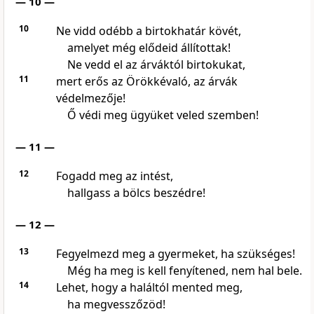
— 10 —
10
Ne vidd odébb a birtokhatár kövét,
amelyet még elődeid állítottak!
Ne vedd el az árváktól birtokukat,
11
mert erős az Örökkévaló, az árvák
védelmezője!
Ő védi meg ügyüket veled szemben!
— 11 —
12
Fogadd meg az intést,
hallgass a bölcs beszédre!
— 12 —
13
Fegyelmezd meg a gyermeket, ha szükséges!
Még ha meg is kell fenyítened, nem hal bele.
14
Lehet, hogy a haláltól mented meg,
ha megvesszőzöd!