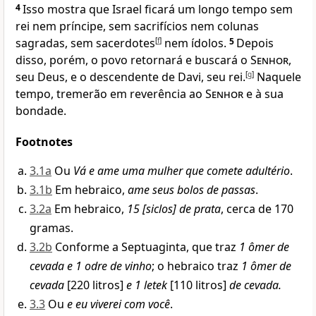
4
Isso mostra que Israel ficará um longo tempo sem
rei nem príncipe, sem sacrifícios nem colunas
sagradas, sem sacerdotes
[
f
]
nem ídolos.
5
Depois
disso, porém, o povo retornará e buscará o
Senhor
,
seu Deus, e o descendente de Davi, seu rei.
[
g
]
Naquele
tempo, tremerão em reverência ao
Senhor
e à sua
bondade.
Footnotes
3.1a
Ou
Vá e ame uma mulher que comete adultério
.
3.1b
Em hebraico,
ame seus bolos de passas
.
3.2a
Em hebraico,
15 [siclos] de prata
, cerca de 170
gramas.
3.2b
Conforme a Septuaginta, que traz
1 ômer de
cevada e 1 odre de vinho
; o hebraico traz
1 ômer de
cevada
[220 litros]
e 1 letek
[110 litros]
de cevada.
3.3
Ou
e eu viverei com você
.