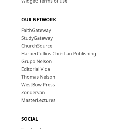
Widget: Terms of use
OUR NETWORK
FaithGateway
StudyGateway
ChurchSource
HarperCollins Christian Publishing
Grupo Nelson
Editorial Vida
Thomas Nelson
WestBow Press
Zondervan
MasterLectures
SOCIAL