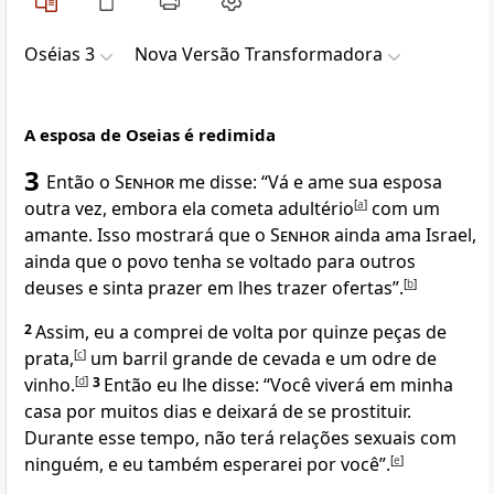
Oséias 3
Nova Versão Transformadora
A esposa de Oseias é redimida
3
Então o
Senhor
me disse: “Vá e ame sua esposa
outra vez, embora ela cometa adultério
[
a
]
com um
amante. Isso mostrará que o
Senhor
ainda ama Israel,
ainda que o povo tenha se voltado para outros
deuses e sinta prazer em lhes trazer ofertas”.
[
b
]
2
Assim, eu a comprei de volta por quinze peças de
prata,
[
c
]
um barril grande de cevada e um odre de
vinho.
[
d
]
3
Então eu lhe disse: “Você viverá em minha
casa por muitos dias e deixará de se prostituir.
Durante esse tempo, não terá relações sexuais com
ninguém, e eu também esperarei por você”.
[
e
]