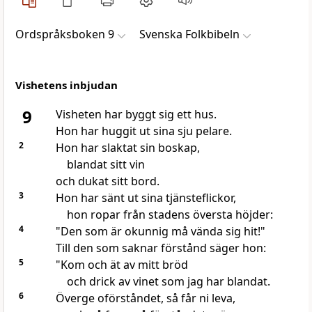
Ordspråksboken 9
Svenska Folkbibeln
Vishetens inbjudan
9
Visheten har byggt sig ett hus.
Hon har huggit ut sina sju pelare.
2
Hon har slaktat sin boskap,
blandat sitt vin
och dukat sitt bord.
3
Hon har sänt ut sina tjänsteflickor,
hon ropar från stadens översta höjder:
4
"Den som är okunnig må vända sig hit!"
Till den som saknar förstånd säger hon:
5
"Kom och ät av mitt bröd
och drick av vinet som jag har blandat.
6
Överge oförståndet, så får ni leva,