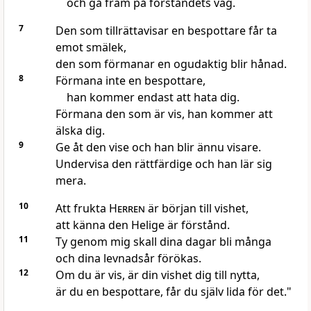
och gå fram på förståndets väg.
7
Den som tillrättavisar en bespottare får ta
emot smälek,
den som förmanar en ogudaktig blir hånad.
8
Förmana inte en bespottare,
han kommer endast att hata dig.
Förmana den som är vis, han kommer att
älska dig.
9
Ge åt den vise och han blir ännu visare.
Undervisa den rättfärdige och han lär sig
mera.
10
Att frukta
Herren
är början till vishet,
att känna den Helige är förstånd.
11
Ty genom mig skall dina dagar bli många
och dina levnadsår förökas.
12
Om du är vis, är din vishet dig till nytta,
är du en bespottare, får du själv lida för det."