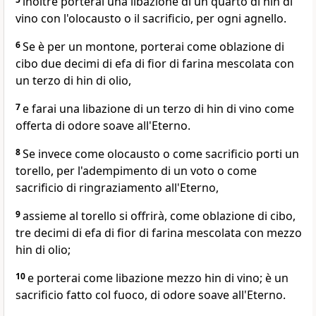
inoltre porterai una libazione di un quarto di hin di
vino con l'olocausto o il sacrificio, per ogni agnello.
6
Se è per un montone, porterai come oblazione di
cibo due decimi di efa di fior di farina mescolata con
un terzo di hin di olio,
7
e farai una libazione di un terzo di hin di vino come
offerta di odore soave all'Eterno.
8
Se invece come olocausto o come sacrificio porti un
torello, per l'adempimento di un voto o come
sacrificio di ringraziamento all'Eterno,
9
assieme al torello si offrirà, come oblazione di cibo,
tre decimi di efa di fior di farina mescolata con mezzo
hin di olio;
10
e porterai come libazione mezzo hin di vino; è un
sacrificio fatto col fuoco, di odore soave all'Eterno.