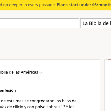
d go deeper in every passage.
Plans start under $6/mont
La Biblia de
iblia de las Américas
onfesión
o de este mes
se congregaron los hijos de
idos
de cilicio y con polvo sobre sí
.
2
Y los