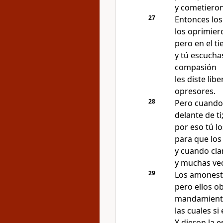
y cometiero
27
Entonces lo
los oprimier
pero en el t
y tú escucha
compasión
les diste li
opresores
.
28
Pero cuando
delante de ti
por eso tú 
para que los
y cuando cla
y muchas vec
29
Los amonest
pero ellos o
mandamient
las cuales si
Y dieron la e