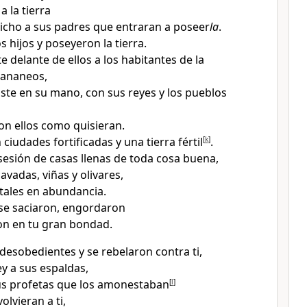
 a la tierra
icho a sus padres que entraran a poseer
la
.
s hijos y poseyeron la tierra
.
e delante de ellos a los habitantes de la
 cananeos,
aste en su mano, con sus reyes y los pueblos
on ellos como quisieran
.
 ciudades fortificadas
y una tierra fértil
[
k
]
.
sión de casas llenas de toda cosa buena,
avadas, viñas y olivares,
utales en abundancia
.
se saciaron, engordaron
ron en tu gran bondad
.
desobedientes y se rebelaron contra ti
,
ey a sus espaldas
,
s profetas
que los amonestaban
[
l
]
olvieran a ti
,