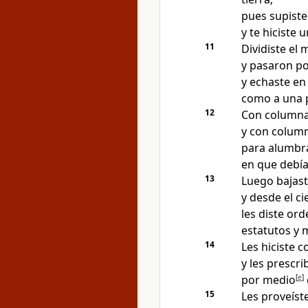
pues supiste
y te hiciste
11
Dividiste el 
y pasaron po
y echaste en
como a una p
12
Con columna 
y con colum
para alumbra
en que debía
13
Luego bajast
y desde el ci
les diste or
estatutos y
14
Les hiciste 
y les prescri
por medio
[
e
]
15
Les proveíst