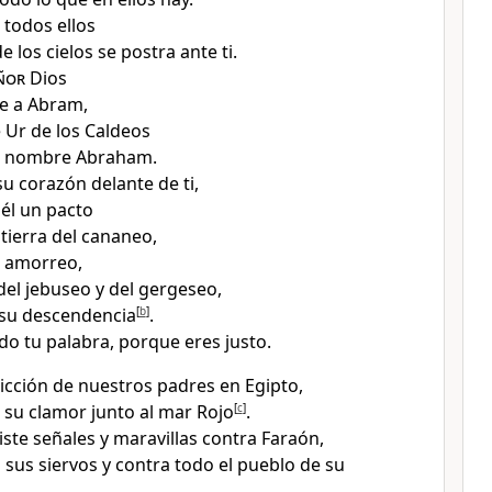
 todos ellos
de los cielos se postra ante ti.
ñor
Dios
te a Abram
,
e Ur de los Caldeos
por nombre Abraham
.
 su corazón delante de ti,
 él un pacto
 tierra del cananeo,
el amorreo,
del jebuseo y del gergeseo,
 su descendencia
[
b
]
.
do tu palabra
, porque eres justo.
flicción de nuestros padres en Egipto
,
 su clamor junto al mar Rojo
[
c
]
.
iste señales y maravillas contra Faraón
,
 sus siervos y contra todo el pueblo de su