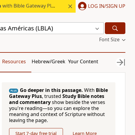
h
with Bible Gateway Plus.
LOG IN/SIGN UP
 las Américas (LBLA)
Font Size
Resources
Hebrew/Greek
Your Content
Go deeper in this passage.
With
Bible
PLUS
Gateway Plus
, trusted
Study Bible notes
and commentary
show beside the verses
you're reading—so you can explore the
meaning and context of Scripture without
leaving the page.
Start 7-day free trial
Learn More