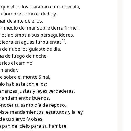
 que ellos los trataban con soberbia,
 un nombre
como el de hoy.
mar delante de ellos
,
r medio del mar sobre tierra firme;
 los abismos a sus perseguidores,
iedra en aguas turbulentas
[
d
]
.
de nube los guiaste de día,
na de fuego de noche,
rles el camino
n andar
.
e sobre el monte Sinaí
,
elo hablaste con ellos
;
denanzas justas y leyes verdaderas,
 mandamientos buenos
.
conocer tu santo día de reposo
,
biste mandamientos, estatutos y la ley
de tu siervo Moisés.
e pan del cielo para su hambre
,