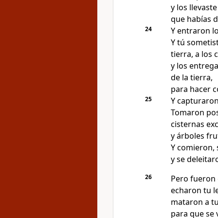
y los llevaste
que habías d
24
Y entraron lo
Y tú sometist
tierra, a los
y los entreg
de la tierra,
para hacer c
25
Y capturaron
Tomaron pose
cisternas exc
y árboles fr
Y comieron, 
y se deleita
26
Pero fueron 
echaron tu l
mataron a tu
para que se v