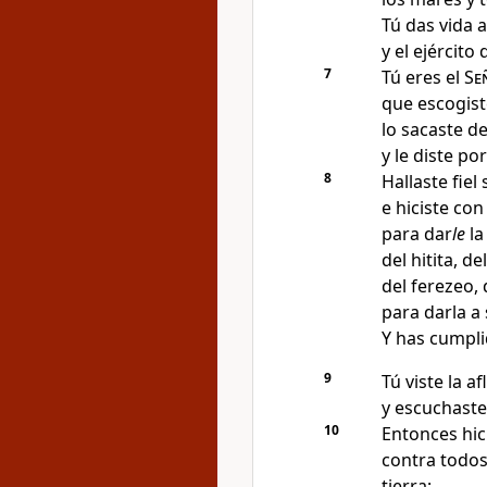
Tú das vida a
y el ejército 
7
Tú eres el
Se
que escogis
lo sacaste d
y le diste 
8
Hallaste fiel
e hiciste con
para dar
le
la
del hitita, d
del ferezeo, 
para darla a
Y has cumpli
9
Tú viste la a
y escuchaste
10
Entonces hic
contra todos
tierra;