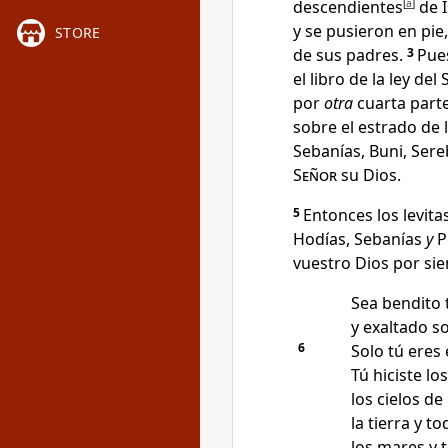
descendientes
[
a
]
de I
y se pusieron en pie
STORE
de sus padres
.
3
Pue
el libro de la ley del
por
otra
cuarta part
sobre el estrado de l
Sebanías, Buni, Sere
Señor
su Dios.
5
Entonces los levita
Hodías, Sebanías
y
P
vuestro Dios por si
Sea bendito 
y exaltado s
6
Solo tú eres 
Tú hiciste los
los cielos de
la tierra y t
los mares y t