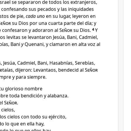
srael se separaron de todos los extranjeros
,
, confesando sus pecados y las iniquidades
stos de pie,
cada uno
en su lugar
, leyeron en
Señor
su Dios por una cuarta parte del día; y
e confesaron y adoraron al
Señor
su Dios.
4
Y
os levitas se levantaron Jesúa, Bani, Cadmiel,
bías, Bani
y
Quenani, y clamaron en alta voz al
s, Jesúa, Cadmiel, Bani, Hasabnías, Serebías,
etaías, dijeron: Levantaos, bendecid al
Señor
empre y para siempre.
tu glorioso nombre
obre toda bendición y alabanza.
el
Señor
.
 cielos,
 los cielos con todo su ejército,
odo lo que en ella hay
,
odo lo que en ellos hay.