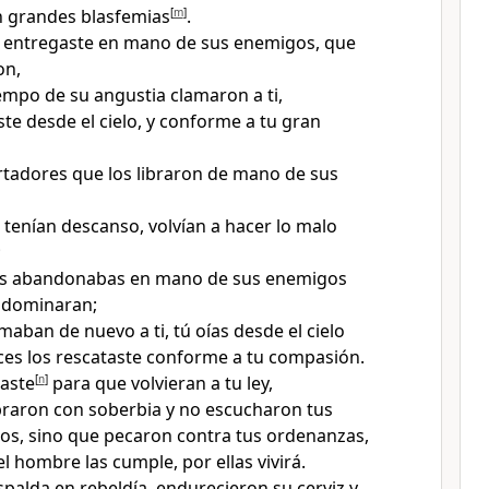
n grandes blasfemias
[
m
]
.
s entregaste en mano de sus enemigos, que
on
,
iempo de su angustia clamaron a ti,
ste desde el cielo, y conforme a tu gran
bertadores que los libraron de mano de sus
 tenían descanso
, volvían a hacer lo malo
;
los abandonabas en mano de sus enemigos
 dominaran;
maban de nuevo a ti, tú oías desde el cielo
es los rescataste conforme a tu compasión
.
aste
[
n
]
para que volvieran a tu ley
,
braron con soberbia y no escucharon tus
os
, sino que pecaron contra tus ordenanzas,
 el hombre las cumple, por ellas vivirá
.
spalda en rebeldía, endurecieron su cerviz y