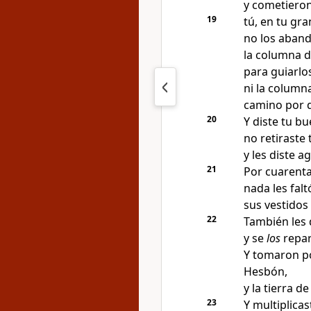
y cometiero
19
tú, en tu gr
no los aband
la columna d
para guiarlo
ni la column
camino por 
20
Y diste tu bu
no retiraste
y les diste a
21
Por cuarenta
nada les falt
sus vestidos
22
También les 
y se
los
repar
Y tomaron po
Hesbón,
y la tierra d
23
Y multiplicas