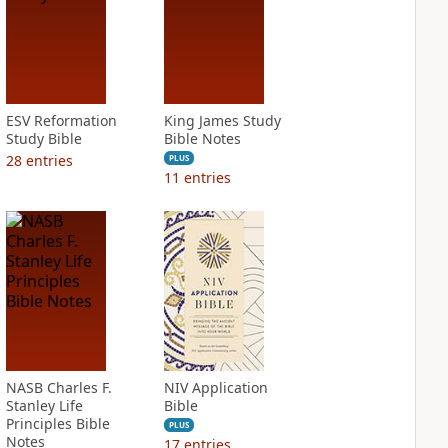
ESV Reformation
King James Study
Study Bible
Bible Notes
28
entries
PLUS
11
entries
NASB Charles F.
NIV Application
Stanley Life
Bible
Principles Bible
PLUS
Notes
17
entries