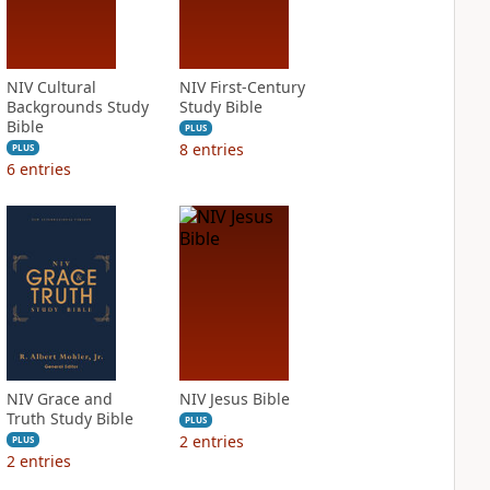
NIV Cultural
NIV First-Century
Backgrounds Study
Study Bible
Bible
PLUS
8
entries
PLUS
6
entries
NIV Grace and
NIV Jesus Bible
Truth Study Bible
PLUS
2
entries
PLUS
2
entries