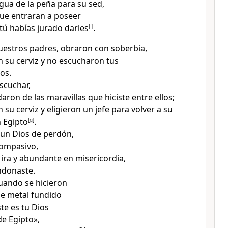
agua de la peña para su sed
,
 que entraran a poseer
 tú habías jurado darles
[
f
]
.
nuestros padres, obraron con soberbia
,
 su cerviz y no escucharon tus
os
.
scuchar,
aron de las maravillas que hiciste entre ellos
;
su cerviz y eligieron un jefe para volver a su
n Egipto
[
g
]
.
 un Dios de perdón,
compasivo,
a ira y abundante en misericordia
,
ndonaste.
cuando se hicieron
e metal fundido
ste es tu Dios
de Egipto»,