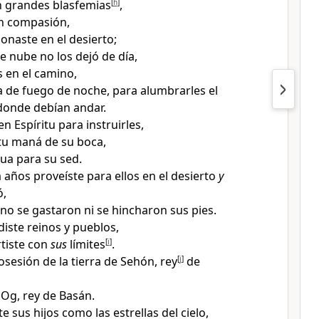
n grandes blasfemias
[
h
]
,
an compasión,
onaste en el desierto
;
e nube no los dejó de día,
s en el camino,
a de fuego de noche, para alumbrarles el
donde debían andar
.
en Espíritu para instruirles
,
 tu maná de su boca,
gua para su sed.
 años proveíste para ellos en el desierto
y
ó
,
 no se gastaron ni se hincharon sus pies.
diste reinos y pueblos,
tiste con
sus
límites
[
i
]
.
sesión de la tierra de Sehón, rey
[
j
]
de
e Og, rey de Basán
.
te sus hijos como las estrellas del cielo
,