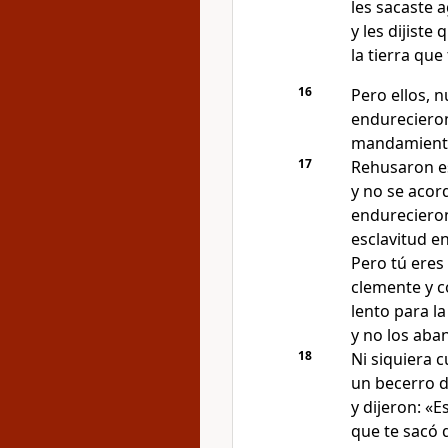
les sacaste 
y les dijiste
la tierra que
16
Pero ellos, 
endurecieron
mandamient
17
Rehusaron e
y no se acord
endurecieron 
esclavitud e
Pero tú eres
clemente y 
lento para l
y no los aba
18
Ni siquiera 
un becerro d
y dijeron: «E
que te sacó 