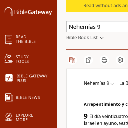
Read without ads an
READ
Bible Book List
THE BIBLE
STUDY
TOOLS
BIBLE GATEWAY
PLUS
Nehemías 9
La B
BIBLE NEWS
Arrepentimiento y c
9
EXPLORE
El día veinticuatr
MORE
Israel en ayuno
,
vest