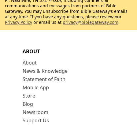
Pl, Nashville, TN 37214 USA, including commercial
communications and messages from partners of Bible
Gateway. You may unsubscribe from Bible Gateway’s emails
at any time. If you have any questions, please review our
Privacy Policy
or email us at
privacy@biblegateway.com
.
ABOUT
About
News & Knowledge
Statement of Faith
Mobile App
Store
Blog
Newsroom
Support Us