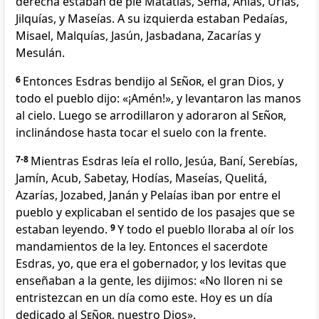
derecha estaban de pie Matatías, Semá, Anías, Urías,
Jilquías, y Maseías. A su izquierda estaban Pedaías,
Misael, Malquías, Jasún, Jasbadana, Zacarías y
Mesulán.
6
Entonces Esdras bendijo al
Señor
, el gran Dios, y
todo el pueblo dijo: «¡Amén!», y levantaron las manos
al cielo. Luego se arrodillaron y adoraron al
Señor
,
inclinándose hasta tocar el suelo con la frente.
7-8
Mientras Esdras leía el rollo, Jesúa, Baní, Serebías,
Jamín, Acub, Sabetay, Hodías, Maseías, Quelitá,
Azarías, Jozabed, Janán y Pelaías iban por entre el
pueblo y explicaban el sentido de los pasajes que se
estaban leyendo.
9
Y todo el pueblo lloraba al oír los
mandamientos de la ley. Entonces el sacerdote
Esdras, yo, que era el gobernador, y los levitas que
enseñaban a la gente, les dijimos: «No lloren ni se
entristezcan en un día como este. Hoy es un día
dedicado al
Señor
, nuestro Dios».