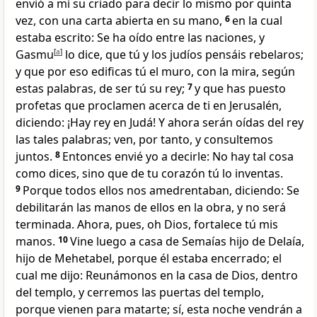
envió a mí su criado para decir lo mismo por quinta
vez, con una carta abierta en su mano,
6
en la cual
estaba escrito: Se ha oído entre las naciones, y
Gasmu
[
a
]
lo dice, que tú y los judíos pensáis rebelaros;
y que por eso edificas tú el muro, con la mira, según
estas palabras, de ser tú su rey;
7
y que has puesto
profetas que proclamen acerca de ti en Jerusalén,
diciendo: ¡Hay rey en Judá! Y ahora serán oídas del rey
las tales palabras; ven, por tanto, y consultemos
juntos.
8
Entonces envié yo a decirle: No hay tal cosa
como dices, sino que de tu corazón tú lo inventas.
9
Porque todos ellos nos amedrentaban, diciendo: Se
debilitarán las manos de ellos en la obra, y no será
terminada. Ahora, pues, oh Dios, fortalece tú mis
manos.
10
Vine luego a casa de Semaías hijo de Delaía,
hijo de Mehetabel, porque él estaba encerrado; el
cual me dijo: Reunámonos en la casa de Dios, dentro
del templo, y cerremos las puertas del templo,
porque vienen para matarte; sí, esta noche vendrán a