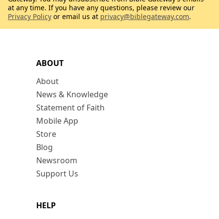
at any time. If you have any questions, please review our
Privacy Policy
or email us at
privacy@biblegateway.com
.
ABOUT
About
News & Knowledge
Statement of Faith
Mobile App
Store
Blog
Newsroom
Support Us
HELP