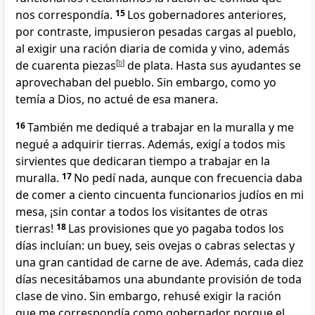
nos correspondía.
15
Los gobernadores anteriores,
por contraste, impusieron pesadas cargas al pueblo,
al exigir una ración diaria de comida y vino, además
de cuarenta piezas
[
b
]
de plata. Hasta sus ayudantes se
aprovechaban del pueblo. Sin embargo, como yo
temía a Dios, no actué de esa manera.
16
También me dediqué a trabajar en la muralla y me
negué a adquirir tierras. Además, exigí a todos mis
sirvientes que dedicaran tiempo a trabajar en la
muralla.
17
No pedí nada, aunque con frecuencia daba
de comer a ciento cincuenta funcionarios judíos en mi
mesa, ¡sin contar a todos los visitantes de otras
tierras!
18
Las provisiones que yo pagaba todos los
días incluían: un buey, seis ovejas o cabras selectas y
una gran cantidad de carne de ave. Además, cada diez
días necesitábamos una abundante provisión de toda
clase de vino. Sin embargo, rehusé exigir la ración
que me correspondía como gobernador porque el