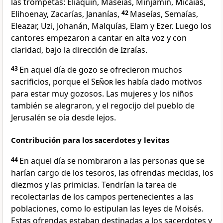
las trompetas: Eliaquín, Maseías, Minjamín, Micaías,
Elihoenay, Zacarías, Jananías,
42
Maseías, Semaías,
Eleazar, Uzi, Johanán, Malquías, Elam y Ezer. Luego los
cantores empezaron a cantar en alta voz y con
claridad, bajo la dirección de Izraías.
43
En aquel día de gozo se ofrecieron muchos
sacrificios, porque el
Señor
les había dado motivos
para estar muy gozosos. Las mujeres y los niños
también se alegraron, y el regocijo del pueblo de
Jerusalén se oía desde lejos.
Contribución para los sacerdotes y levitas
44
En aquel día se nombraron a las personas que se
harían cargo de los tesoros, las ofrendas mecidas, los
diezmos y las primicias. Tendrían la tarea de
recolectarlas de los campos pertenecientes a las
poblaciones, como lo estipulan las leyes de Moisés.
Estas ofrendas estaban destinadas a los sacerdotes y